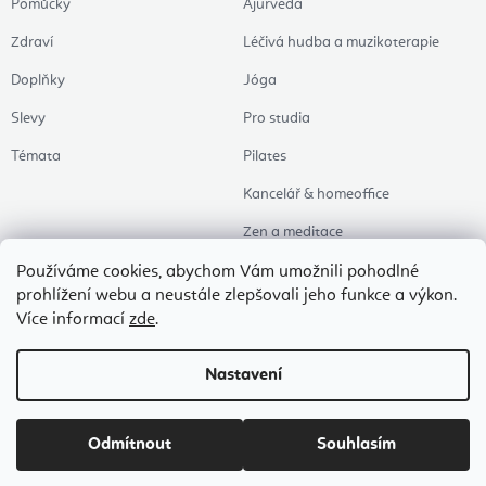
Pomůcky
Ajurvéda
Zdraví
Léčivá hudba a muzikoterapie
Doplňky
Jóga
Slevy
Pro studia
Témata
Pilates
Kancelář & homeoffice
Zen a meditace
Aromaterapie
Používáme cookies, abychom Vám umožnili pohodlné
prohlížení webu a neustále zlepšovali jeho funkce a výkon.
Zdravý spánek
Více informací
zde
.
Naše oblíbené
Nastavení
Copyright 2026
Flexity Joga Shop
. Všechna práva vyhrazena.
Upravit nastavení
cookies
Odmítnout
Souhlasím
Vytvořil Shoptet Premium