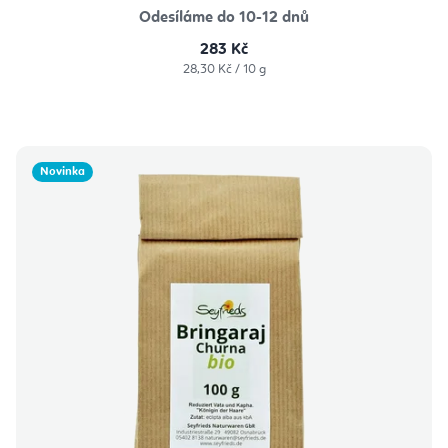
Odesíláme do 10-12 dnů
283 Kč
Měrná
28,30 Kč / 10 g
cena:
Novinka