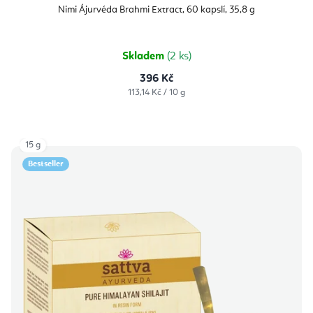
Nimi Ájurvéda Brahmi Extract, 60 kapslí, 35,8 g
Skladem
(2 ks)
396 Kč
Měrná
113,14 Kč / 10 g
cena:
15 g
Bestseller