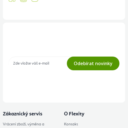
Přihlášení odběru newsletteru
Tajné akce, výprodeje a soutěže na váš e-mail
Odebírat novinky
Přihlášením odběru souhlasíte s
podmínkami ochrany osobních
údajů
Zákaznický servis
O Flexity
Vrácení zboží, výměna a
Kontakt