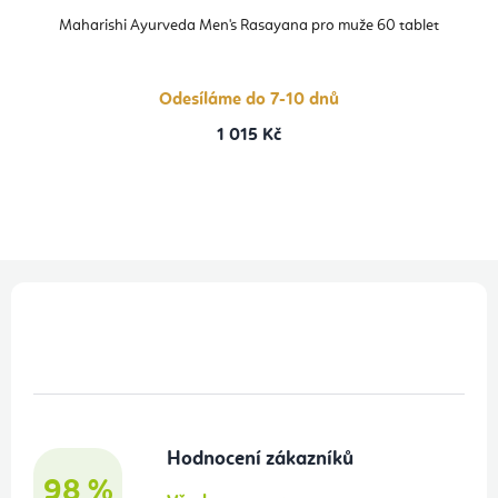
Maharishi Ayurveda Men's Rasayana pro muže 60 tablet
Odesíláme do 7-10 dnů
1 015 Kč
Z
á
p
a
t
Hodnocení zákazníků
í
98 %