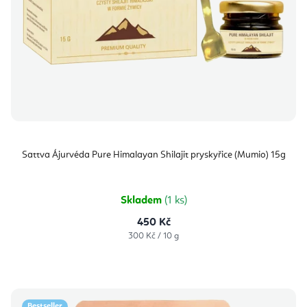
Sattva Ájurvéda Pure Himalayan Shilajit pryskyřice (Mumio) 15g
Skladem
(1 ks)
450 Kč
Měrná
300 Kč / 10 g
cena:
Bestseller