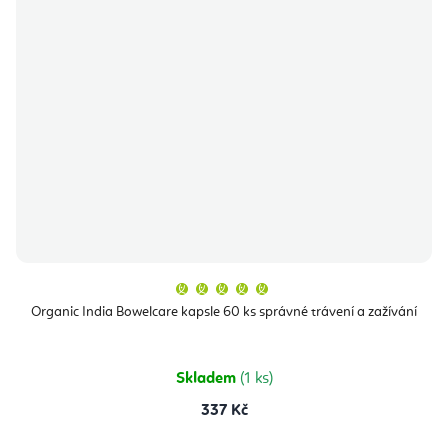
Průměrné
hodnocení
produktu
Organic India Bowelcare kapsle 60 ks správné trávení a zažívání
je
5,0
z
5
hvězdiček.
Skladem
(1 ks)
337 Kč