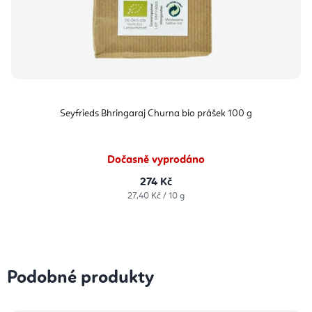
Seyfrieds Bhringaraj Churna bio prášek 100 g
Dočasně vyprodáno
274 Kč
Měrná
27,40 Kč / 10 g
cena:
Podobné produkty