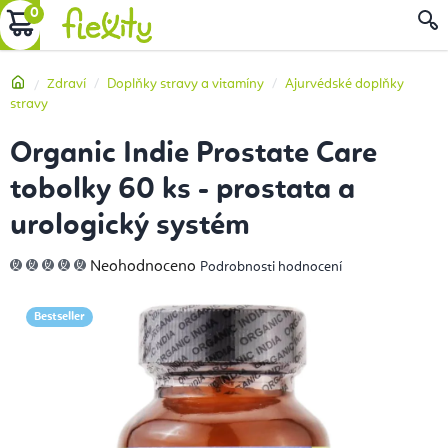
Přejít
NÁKUPNÍ
na
obsah
KOŠÍK
Domů
Zdraví
Doplňky stravy a vitamíny
Ajurvédské doplňky
stravy
Organic Indie Prostate Care
tobolky 60 ks - prostata a
urologický systém
Průměrné
Neohodnoceno
Podrobnosti hodnocení
hodnocení
produktu
je
0,0
Bestseller
z
5
hvězdiček.