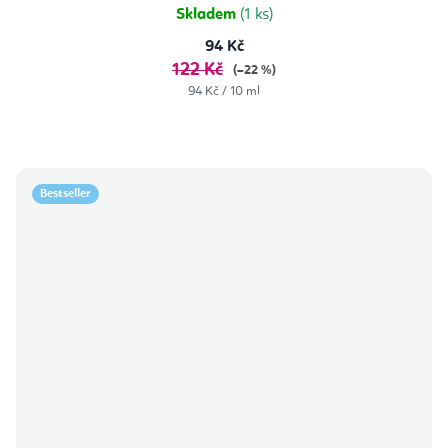
Skladem
(1 ks)
94 Kč
122 Kč
(–22 %)
Měrná
94 Kč / 10 ml
cena:
Bestseller