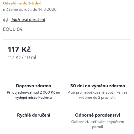
Odesíláme do 3-5 dnů
14.8.2026
Možnosti doručení
EOUL-04
117 Kč
Měrná cena:
117 Kč / 10 ml
Doprava zdarma
30 dní na výměnu zdarma
Při objednávce nad 2 000 Kč na
Platí pro nepoškozené zboží. Peníze
výdejní místa Packeta
vrátíme do 2 prac. dní.
Rychlé doručení
Odborné poradenství
Odborníci, kteří vám s výběrem
poradí