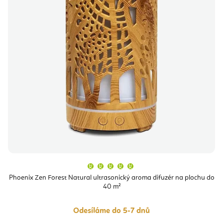
Průměrné
hodnocení
produktu
Phoenix Zen Forest Natural ultrasonický aroma difuzér na plochu do
je
40 m²
5,0
z
5
hvězdiček.
Odesíláme do 5-7 dnů