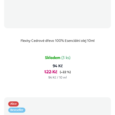
Flexity Cedrové dřevo 100% Esenciální olej 10ml
Skladem
(3 ks)
94 Kč
122 Kč
(–22 %)
Měrná
94 Kč / 10 ml
cena:
Akce
Bestseller