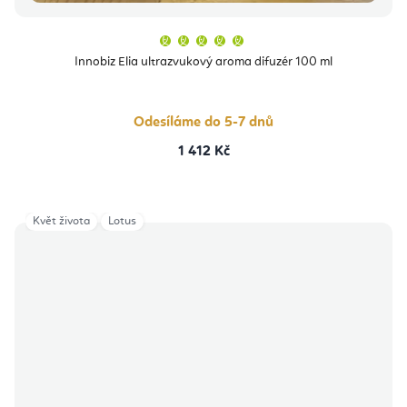
Průměrné
hodnocení
produktu
Innobiz Elia ultrazvukový aroma difuzér 100 ml
je
5,0
z
5
hvězdiček.
Odesíláme do 5-7 dnů
1 412 Kč
Květ života
Lotus