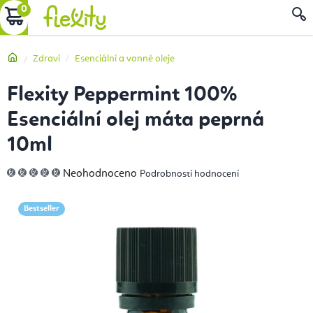
Přejít
NÁKUPNÍ
na
obsah
KOŠÍK
Domů
Zdraví
Esenciální a vonné oleje
Flexity Peppermint 100%
Esenciální olej máta peprná
10ml
Průměrné
Neohodnoceno
Podrobnosti hodnocení
hodnocení
produktu
je
0,0
Bestseller
z
5
hvězdiček.