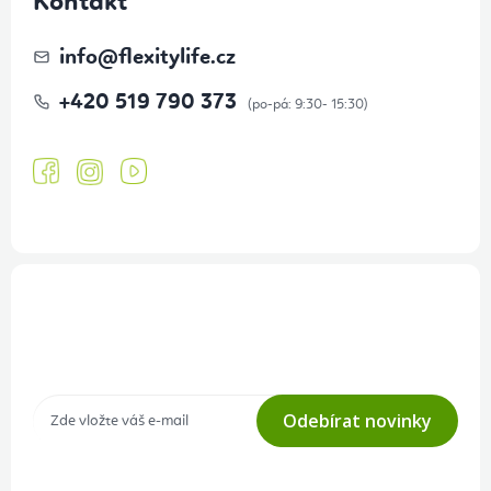
Kontakt
info
@
flexitylife.cz
+420 519 790 373
Přihlášení odběru newsletteru
Tajné akce, výprodeje a soutěže na váš e-mail
Odebírat novinky
Přihlášením odběru souhlasíte s
podmínkami ochrany osobních