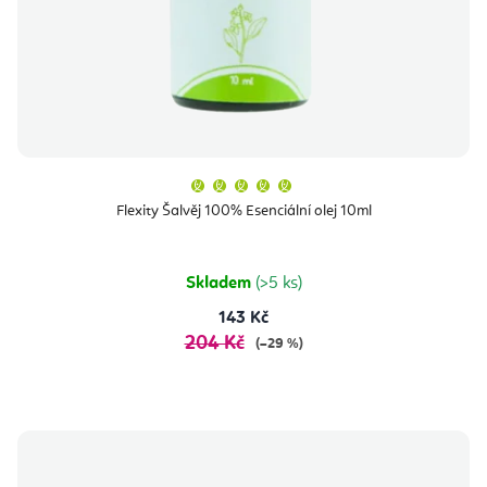
Průměrné
hodnocení
produktu
Flexity Šalvěj 100% Esenciální olej 10ml
je
5,0
z
5
hvězdiček.
Skladem
(>5 ks)
143 Kč
204 Kč
(–29 %)