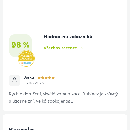
á
p
a
t
Hodnocení zákazníků
í
98 %
Všechny recenze
Jarka
15.06.2023
Rychlé doručení, skvělá komunikace. Bubínek je krásný
a úžasně zní. Velká spokojenost.