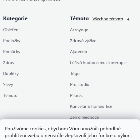
Zkontrolovat stav objednávky
Kategorie
Témata
Všechna témata
Oblečení
Acroyoga
Podložky
Zdravá výživa
Pomůcky
Ajurvéda
Zdraví
Léčivá hudba a muzikoterapie
Doplňky
Jóga
Slevy
Pro studia
Témata
Pilates
Kancelář & homeoffice
Zen a meditace
Aromaterapie
Používáme cookies, abychom Vám umožnili pohodlné
prohlížení webu a neustále zlepšovali jeho funkce a výkon.
Zdravý spánek