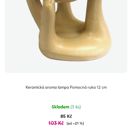
Keramická aroma lampa Pomocná ruka 12 cm
Skladem
(3 ks)
85 Kč
103 Kč
(až –21 %)