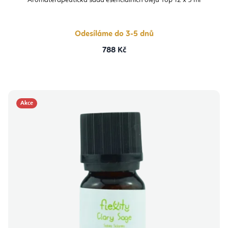
Aromaterapeutická sada esenciálních olejů Top 12 x 5 ml
Odesíláme do 3-5 dnů
788 Kč
Akce