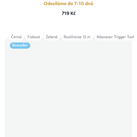
Odesíláme do 7-10 dnů
719 Kč
Černá
Fialová
Zelená
Rozšírenie 12 m
Nástavec Trigger Tool
Bestseller