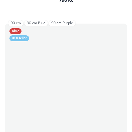
796 Kč
90 cm
90 cm Blue
90 cm Purple
Akce
Bestseller