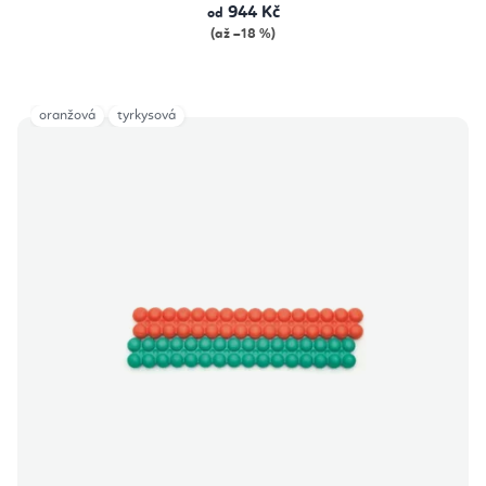
944 Kč
od
(až –18 %)
oranžová
tyrkysová