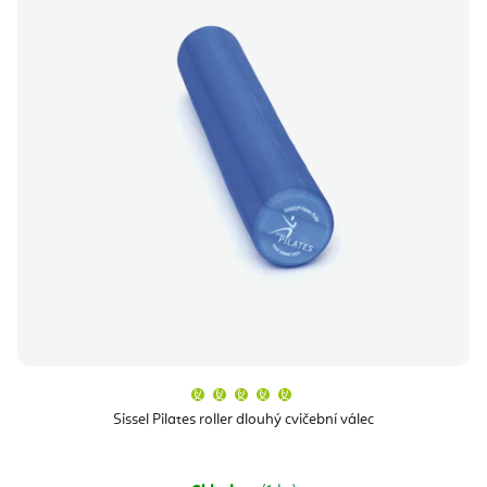
Průměrné
hodnocení
produktu
Sissel Pilates roller dlouhý cvičební válec
je
5,0
z
5
hvězdiček.