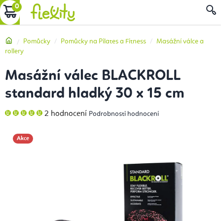
Přejít
NÁKUPNÍ
na
obsah
KOŠÍK
Domů
Pomůcky
Pomůcky na Pilates a Fitness
Masážní válce a
rollery
Masážní válec BLACKROLL
standard hladký 30 x 15 cm
Průměrné
2 hodnocení
Podrobnosti hodnocení
hodnocení
produktu
je
5,0
Akce
z
5
hvězdiček.