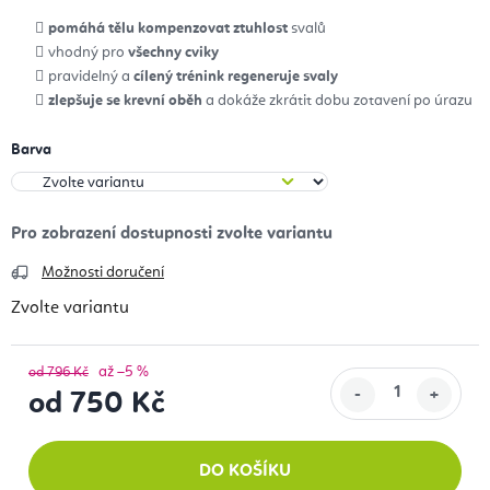
pomáhá tělu kompenzovat ztuhlost
svalů
vhodný pro
všechny cviky
pravidelný a
cílený trénink regeneruje svaly
zlepšuje se krevní oběh
a dokáže zkrátit dobu zotavení po úrazu
Barva
Možnosti doručení
Zvolte variantu
až –5 %
od 796 Kč
od
750 Kč
Měrná cena:
DO KOŠÍKU