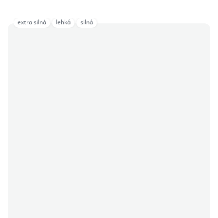
extra silná
lehká
silná