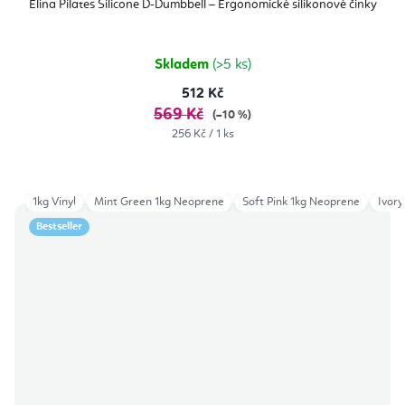
Elina Pilates Silicone D-Dumbbell – Ergonomické silikonové činky
Skladem
(>5 ks)
512 Kč
569 Kč
(–10 %)
Měrná
256 Kč / 1 ks
cena:
1kg Vinyl
Mint Green 1kg Neoprene
Soft Pink 1kg Neoprene
Ivory
Bestseller