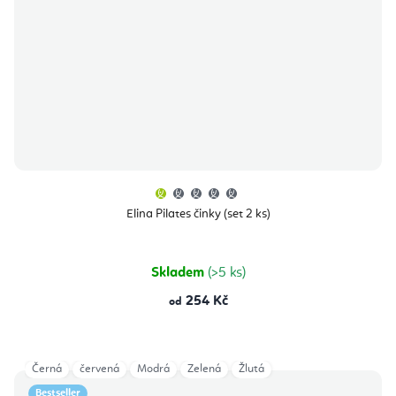
Průměrné
hodnocení
produktu
Elina Pilates činky (set 2 ks)
je
1,0
z
5
hvězdiček.
Skladem
(>5 ks)
254 Kč
od
Černá
červená
Modrá
Zelená
Žlutá
Bestseller