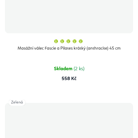
Průměrné
hodnocení
produktu
Masážní válec Fascie a Pilates krátký (anthracite) 45 cm
je
5,0
z
5
hvězdiček.
Skladem
(2 ks)
558 Kč
Zelená