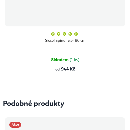
Průměrné
hodnocení
produktu
Sissel Spinefitter 86 cm
je
5,0
z
5
hvězdiček.
Skladem
(1 ks)
944 Kč
od
Podobné produkty
Akce