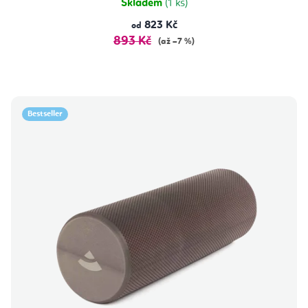
Skladem
(1 ks)
823 Kč
od
893 Kč
(až –7 %)
Bestseller