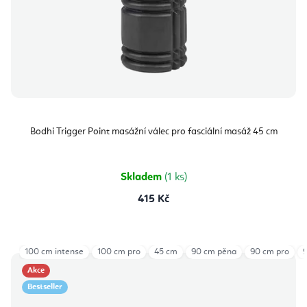
Bodhi Trigger Point masážní válec pro fasciální masáž 45 cm
Skladem
(1 ks)
415 Kč
100 cm intense
100 cm pro
45 cm
90 cm pěna
90 cm pro
Akce
Bestseller