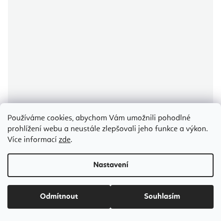
Používáme cookies, abychom Vám umožnili pohodlné
prohlížení webu a neustále zlepšovali jeho funkce a výkon.
Průměrné
Více informací
zde
.
hodnocení
produktu
Bodhi MINI masážny valec WAVE roller na fasciální masáž 16cm
je
5,0
Nastavení
z
5
hvězdiček.
Odesíláme do 5-7 dnů
Odmítnout
Souhlasím
259 Kč