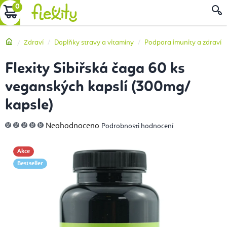
Přejít
NÁKUPNÍ
na
obsah
KOŠÍK
Domů
Zdraví
Doplňky stravy a vitamíny
Podpora imunity a zdraví
Flexity Sibiřská čaga 60 ks
veganských kapslí (300mg/
kapsle)
Průměrné
Neohodnoceno
Podrobnosti hodnocení
hodnocení
produktu
je
0,0
Akce
z
5
Bestseller
hvězdiček.