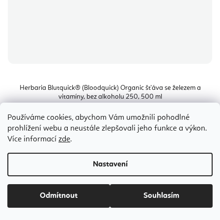
Herbaria Blutquick® (Bloodquick) Organic šťáva se železem a
vitamíny, bez alkoholu 250, 500 ml
Používáme cookies, abychom Vám umožnili pohodlné
Odesíláme do 10-12 dnů
prohlížení webu a neustále zlepšovali jeho funkce a výkon.
249 Kč
od
Více informací
zde
.
Měrná
od 7,92 Kč / 10 ml
cena:
Nastavení
Odmítnout
Souhlasím