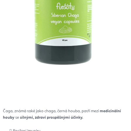
Čaga, známá také jako chaga, černá houba, patří mezi
medicinální
houby
se
silnými, zdraví prospěšnými účinky.