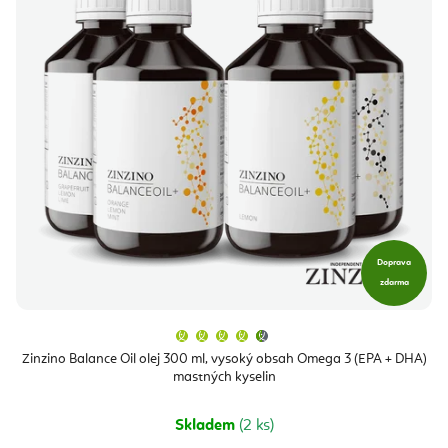
Doprava
zdarma
Průměrné
hodnocení
produktu
Zinzino Balance Oil olej 300 ml, vysoký obsah Omega 3 (EPA + DHA)
je
mastných kyselin
4,9
z
5
hvězdiček.
Skladem
(2 ks)