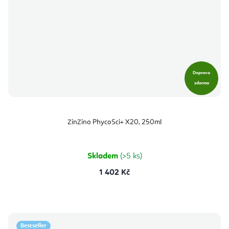
Doprava
zdarma
ZinZino PhycoSci+ X20, 250ml
Skladem
(>5 ks)
1 402 Kč
Bestseller