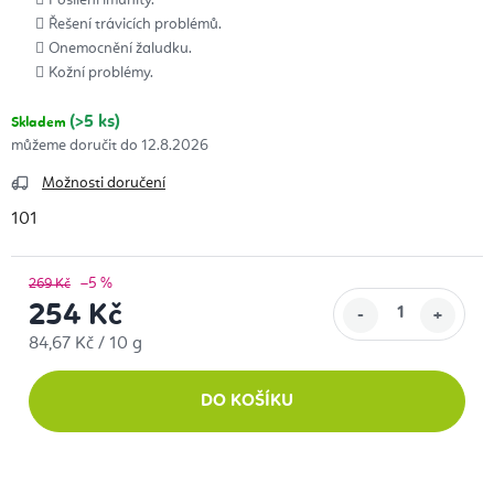
Posílení imunity.
Řešení trávicích problémů.
Onemocnění žaludku.
Kožní problémy.
(>5 ks)
Skladem
12.8.2026
Možnosti doručení
101
–5 %
269 Kč
254 Kč
Měrná cena:
84,67 Kč / 10 g
DO KOŠÍKU