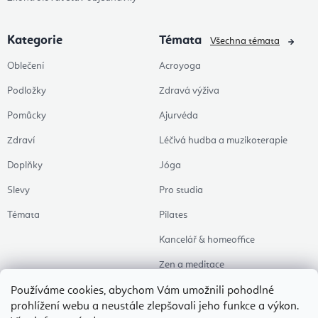
Kategorie
Témata
Všechna témata
Oblečení
Acroyoga
Podložky
Zdravá výživa
Pomůcky
Ajurvéda
Zdraví
Léčivá hudba a muzikoterapie
Doplňky
Jóga
Slevy
Pro studia
Témata
Pilates
Kancelář & homeoffice
Zen a meditace
Aromaterapie
Používáme cookies, abychom Vám umožnili pohodlné
prohlížení webu a neustále zlepšovali jeho funkce a výkon.
Zdravý spánek