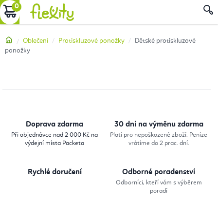
Přejít
NÁKUPNÍ
na
obsah
KOŠÍK
Domů
Oblečení
Protiskluzové ponožky
Dětské protiskluzové
ponožky
Doprava zdarma
30 dní na výměnu zdarma
Při objednávce nad 2 000 Kč na
Platí pro nepoškozené zboží. Peníze
výdejní místa Packeta
vrátíme do 2 prac. dní.
Rychlé doručení
Odborné poradenství
Odborníci, kteří vám s výběrem
poradí