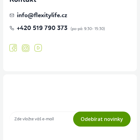
Kontakt
info
@
flexitylife.cz
+420 519 790 373
Přihlášení odběru newsletteru
Tajné akce, výprodeje a soutěže na váš e-mail
Odebírat novinky
Přihlášením odběru souhlasíte s
podmínkami ochrany osobních