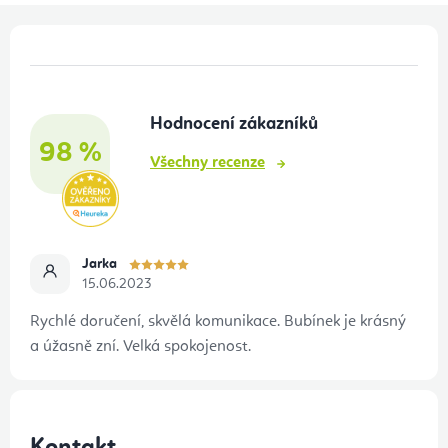
Z
á
p
Hodnocení zákazníků
a
98 %
t
Všechny recenze
í
Jarka
15.06.2023
Rychlé doručení, skvělá komunikace. Bubínek je krásný
a úžasně zní. Velká spokojenost.