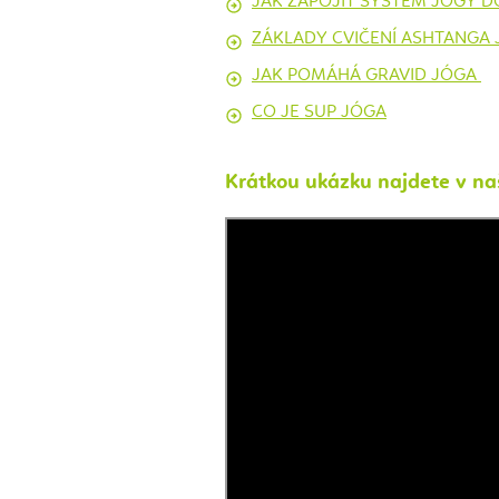
JAK ZAPOJIŤ SYSTÉM JOGY D
ZÁKLADY CVIČENÍ ASHTANGA
JAK POMÁHÁ GRAVID JÓGA
CO JE SUP JÓGA
Krátkou ukázku najdete v na