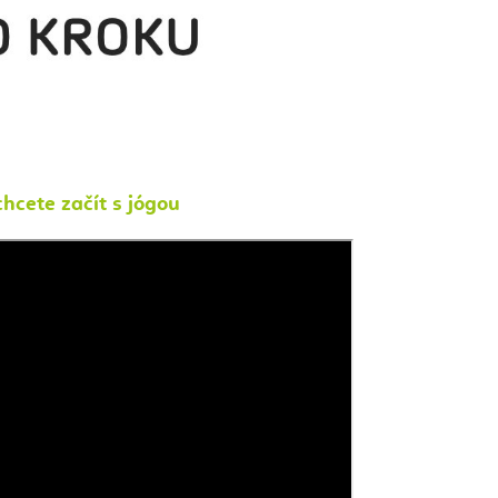
hcete začít s jógou