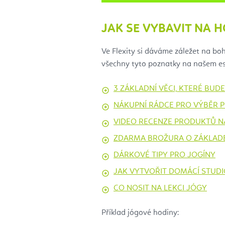
JAK SE VYBAVIT NA 
Ve Flexity si dáváme záležet na bo
všechny tyto poznatky na našem e
3 ZÁKLADNÍ VĚCI, KTERÉ BU
NÁKUPNÍ RÁDCE PRO VÝBĚR 
VIDEO RECENZE PRODUKTŮ N
ZDARMA BROŽURA O ZÁKLADEC
DÁRKOVÉ TIPY PRO JOGÍNY
JAK VYTVOŘIT DOMÁCÍ STUD
CO NOSIT NA LEKCI JÓGY
Příklad jógové hodiny: