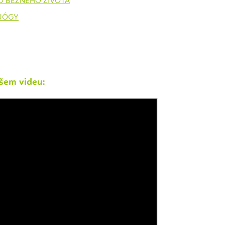
O BĚŽNÉHO ŽIVOTA
 JÓGY
šem videu: