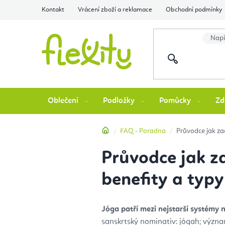
Přejít
Kontakt
Vrácení zboží a reklamace
Obchodní podmínky
na
obsah
Oblečení
Podložky
Pomůcky
Zd
Domů
FAQ - Poradna
Průvodce jak začí
Průvodce jak zač
benefity a typy
Jóga patří mezi nejstarší systémy 
sanskrtský nominativ: jógah; význa