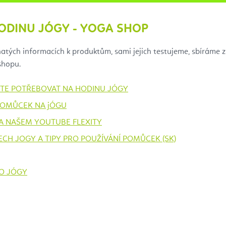
HODINU JÓGY - YOGA SHOP
hatých informacích k produktům, sami jejich testujeme, sbíráme 
shopu.
DETE POTŘEBOVAT NA HODINU JÓGY
POMŮCEK NA jÓGU
A NAŠEM YOUTUBE FLEXITY
H JOGY A TIPY PRO POUŽÍVÁNÍ POMŮCEK (SK)
IO JÓGY