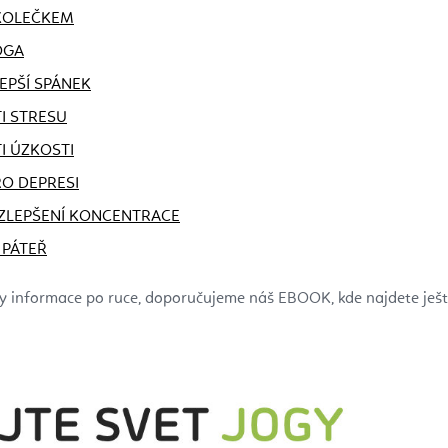
 KOLEČKEM
ÓGA
LEPŠÍ SPÁNEK
I STRESU
I ÚZKOSTI
RO DEPRESI
 ZLEPŠENÍ KONCENTRACE
 PÁTEŘ
y informace po ruce, doporučujeme náš EBOOK, kde najdete ještě 