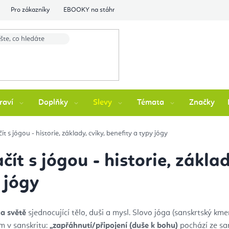
Pro zákazníky
EBOOKY na stáhnutí
Flexity Family Ambasádori
raví
Doplňky
Slevy
Témata
Značky
t s jógou - historie, základy, cviky, benefity a typy jógy
ít s jógou - historie, základ
 jógy
na světě
sjednocující tělo, duši a mysl. Slovo jóga (sanskrtský kmen:
m v sanskritu:
„zapřáhnutí/připojení (duše k bohu)
pochází ze sa