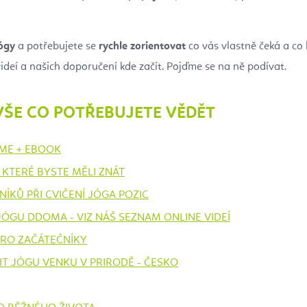
jógy
a potřebujete se
rychle zorientovat
co vás vlastně čeká a co
ideí a našich doporučení kde začít. Pojďme se na ně podívat.
VŠE CO POTŘEBUJETE VĚDĚT
ÁME + EBOOK
 KTERÉ BYSTE MĚLI ZNÁT
ÍKŮ PŘI CVIČENÍ JÓGA POZIC
JÓGU DDOMA - VIZ NÁŠ SEZNAM ONLINE VIDEÍ
PRO ZAČÁTEČNÍKY
IT JÓGU VENKU V PRIRODĚ - ČESKO