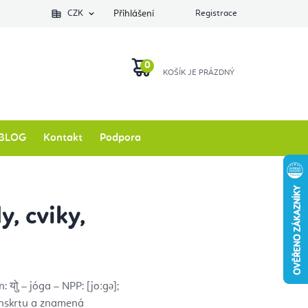
Podlozkynajogu.cz
CZK
Zkontrolovat stav objednávky
Přihlášení
Registrace
O nás
NÁKUPNÍ
KOŠÍK
BLOG
Kontakt
Podpora
y, cviky,
 योु – jóga – NPP: [joːgə];
nskrtu a znamená