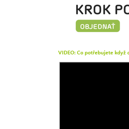
VIDEO: Co potřebujete když c