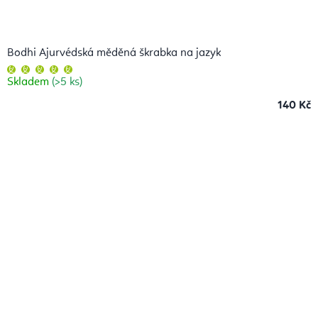
Bodhi Ajurvédská měděná škrabka na jazyk
Průměrné
hodnocení
Skladem
(>5 ks)
produktu
je
5,0
140 Kč
z
5
hvězdiček.