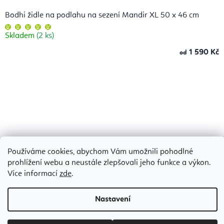
Bodhi židle na podlahu na sezení Mandir XL 50 x 46 cm
Průměrné
hodnocení
Skladem
(2 ks)
produktu
je
5,0
1 590 Kč
od
z
5
hvězdiček.
Používáme cookies, abychom Vám umožnili pohodlné
prohlížení webu a neustále zlepšovali jeho funkce a výkon.
Více informací
zde
.
Nastavení