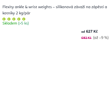
Flexity ankle & wrist weights – silikonová závaží na zápěstí a
kotníky 2 kg/pár
Průměrné
hodnocení
Skladem
(>5 ks)
produktu
je
5,0
627 Kč
od
z
5
(až –9 %)
692 Kč
hvězdiček.