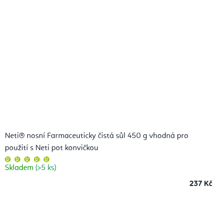
Neti® nosní Farmaceuticky čistá sůl 450 g vhodná pro
použití s Neti pot konvičkou
Průměrné
hodnocení
Skladem
(>5 ks)
produktu
je
5,0
237 Kč
z
5
hvězdiček.