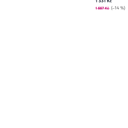
1 331 Kč
(–14 %)
1 557 Kč