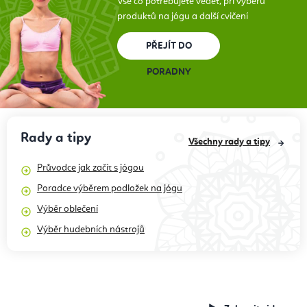
Vše co potřebujete vědět, při výběru
produktů na jógu a další cvičení
PŘEJÍT DO
PORADNY
Rady a tipy
Všechny rady a tipy
Průvodce jak začít s jógou
Poradce výběrem podložek na jógu
Výběr oblečení
Výběr hudebních nástrojů
Recenze produktů,