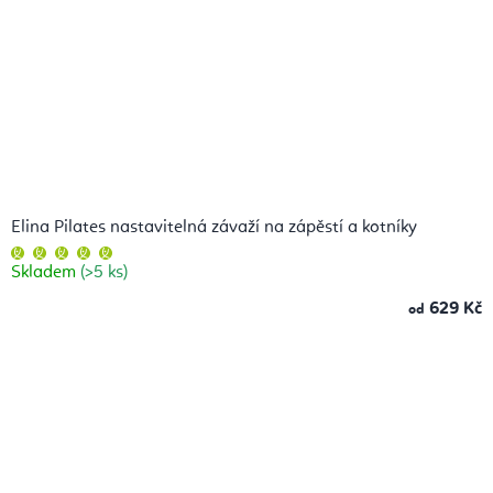
Elina Pilates nastavitelná závaží na zápěstí a kotníky
Průměrné
hodnocení
Skladem
(>5 ks)
produktu
je
5,0
629 Kč
od
z
5
hvězdiček.