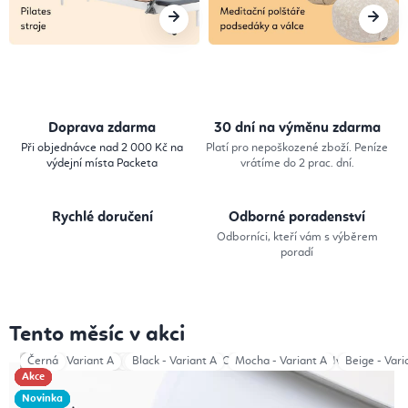
a
,
P
i
Doprava zdarma
30 dní na výměnu zdarma
l
Při objednávce nad 2 000 Kč na
Platí pro nepoškozené zboží. Peníze
výdejní místa Packeta
vrátíme do 2 prac. dní.
a
t
Rychlé doručení
Odborné poradenství
e
Odborníci, kteří vám s výběrem
poradí
s
,
Tento měsíc v akci
M
Green and Ivory
Černá
Černá
Černá
Černá
Beige - Variant A
Černá
Mocha
Mocha
Beige
Mocha
Brown
Total Green
Beige
Beige
Beige
Black - Variant A
Black - NO LOGO
Total Mocha
Mocha - Variant A
Pink and Ivory
Beige - Vari
Brown
e
Akce
Akce
Akce
Akce
Akce
Akce
Akce
Akce
Novinka
Novinka
Novinka
Novinka
Novinka
Novinka
d