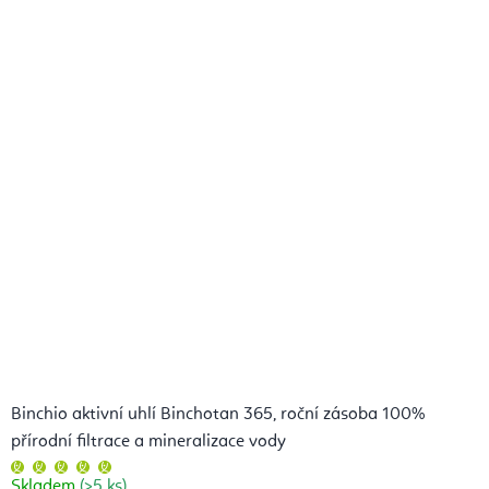
Binchio aktivní uhlí Binchotan 365, roční zásoba 100%
přírodní filtrace a mineralizace vody
Průměrné
hodnocení
Skladem
(>5 ks)
produktu