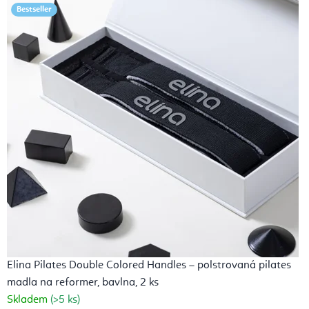
Bestseller
i
t
a
c
e
a
A
j
u
r
Elina Pilates Double Colored Handles – polstrovaná pilates
v
madla na reformer, bavlna, 2 ks
é
Skladem
(>5 ks)