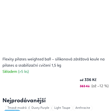
Flexity pilates weighted ball – silikonová zátěžová koule na
pilates a stabilizační cvičení 1,5 kg
Skladem
(>5 ks)
336 Kč
od
(až –12 %)
383 Kč
Nejprodávanější
Květ života
Černá
Tmavě modrá
růžová
Ornaments
Dusty Purple
Sage Green
Light Taupe
Ivory 1kg
Anthracite