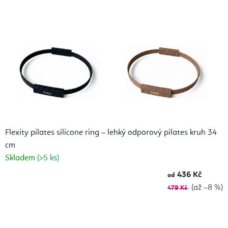
Flexity pilates silicone ring – lehký odporový pilates kruh 34
cm
Skladem
(>5 ks)
436 Kč
od
(až –8 %)
479 Kč