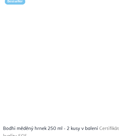
Bestseller
Bestseller
Bestseller
Bestseller
Bestseller
Bestseller
Bestseller
Bestseller
Bodhi měděný hrnek 250 ml - 2 kusy v balení
Certifikát