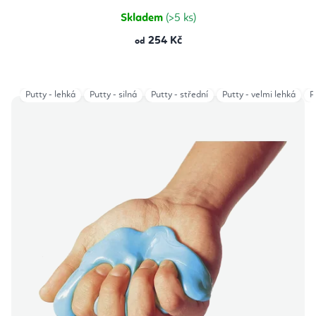
5
hvězdiček.
Skladem
(>5 ks)
254 Kč
od
Putty - lehká
Putty - silná
Putty - střední
Putty - velmi lehká
P