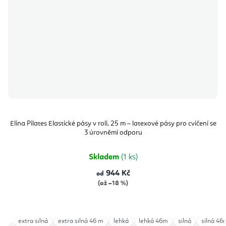
Elina Pilates Elastické pásy v roli, 25 m – latexové pásy pro cvičení se
3 úrovněmi odporu
Skladem
(1 ks)
944 Kč
od
(až –18 %)
extra silná
extra silná 46 m
lehká
lehká 46m
silná
silná 46