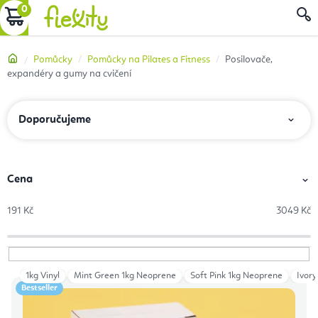
Přejít
NÁKUPNÍ
na
obsah
KOŠÍK
Domů
Pomůcky
Pomůcky na Pilates a Fitness
Posilovače,
expandéry a gumy na cvičení
Ř
Doporučujeme
a
z
e
Cena
n
191
Kč
3049
Kč
í
p
r
1kg Vinyl
Mint Green 1kg Neoprene
Soft Pink 1kg Neoprene
Ivory
V
o
Bestseller
ý
d