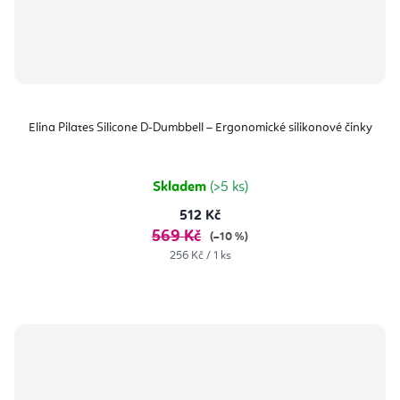
Elina Pilates Silicone D-Dumbbell – Ergonomické silikonové činky
Skladem
(>5 ks)
512 Kč
569 Kč
(–10 %)
Měrná
256 Kč / 1 ks
cena: