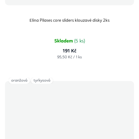
Elina Pilates core sliders klouzavé disky 2ks
Skladem
(5 ks)
191 Kč
Měrná
95,50 Kč / 1 ks
cena:
oranžová
tyrkysová