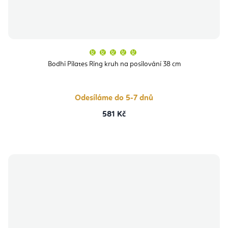
Průměrné
hodnocení
produktu
Bodhi Pilates Ring kruh na posilování 38 cm
je
5,0
z
5
hvězdiček.
Odesíláme do 5-7 dnů
581 Kč