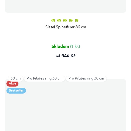
Průměrné
hodnocení
produktu
Sissel Spinefitter 86 cm
je
5,0
z
5
hvězdiček.
Skladem
(1 ks)
944 Kč
od
30 cm
Pro Pilates ring 30 cm
Pro Pilates ring 36 cm
Akce
Bestseller