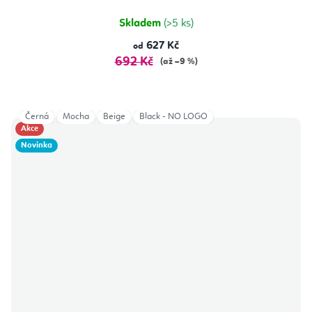
5
hvězdiček.
Skladem
(>5 ks)
627 Kč
od
692 Kč
(až –9 %)
Černá
Mocha
Beige
Black - NO LOGO
Akce
Novinka