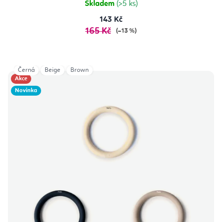
Skladem
(>5 ks)
143 Kč
165 Kč
(–13 %)
Černá
Beige
Brown
Akce
Novinka