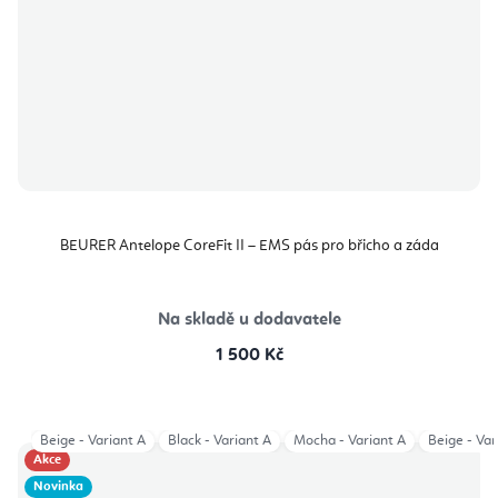
BEURER Antelope CoreFit II – EMS pás pro břicho a záda
Na skladě u dodavatele
1 500 Kč
Beige - Variant A
Black - Variant A
Mocha - Variant A
Beige - Var
Akce
Novinka