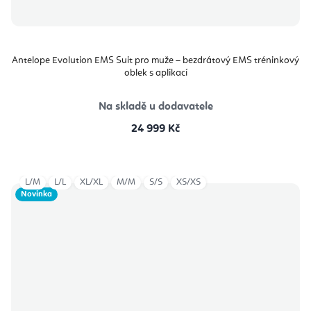
Antelope Evolution EMS Suit pro muže – bezdrátový EMS tréninkový
oblek s aplikací
Na skladě u dodavatele
24 999 Kč
L/M
L/L
XL/XL
M/M
S/S
XS/XS
Novinka