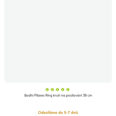
Průměrné
hodnocení
produktu
Bodhi Pilates Ring kruh na posilování 38 cm
je
5,0
z
5
hvězdiček.
Odesíláme do 5-7 dnů