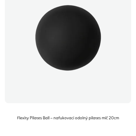
i
k
s
t
p
ů
r
o
d
u
k
t
ů
Flexity Pilates Ball – nafukovací odolný pilates míč 20cm