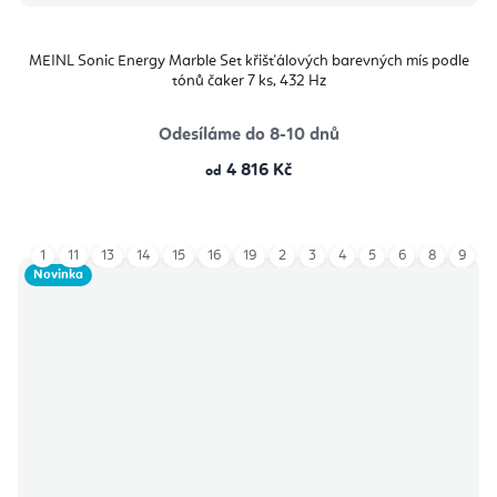
MEINL Sonic Energy Marble Set křišťálových barevných mís podle
tónů čaker 7 ks, 432 Hz
Odesíláme do 8-10 dnů
4 816 Kč
od
1
11
13
14
15
16
19
2
3
4
5
6
8
9
Novinka