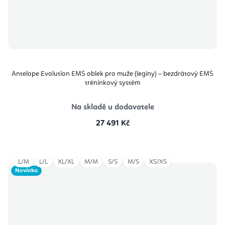
Antelope Evolution EMS oblek pro muže (legíny) – bezdrátový EMS
tréninkový systém
Na skladě u dodavatele
27 491 Kč
L/M
L/L
XL/XL
M/M
S/S
M/S
XS/XS
Novinka