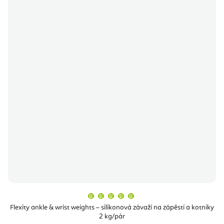
Průměrné
hodnocení
produktu
Flexity ankle & wrist weights – silikonová závaží na zápěstí a kotníky
je
2 kg/pár
5,0
z