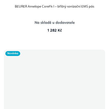
BEURER Antelope CoreFit I – břišný tonizační EMS pás
Na skladě u dodavatele
1 282 Kč
Novinka