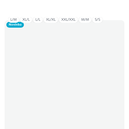
L/M
XL/L
L/L
XL/XL
XXL/XXL
M/M
S/S
Novinka