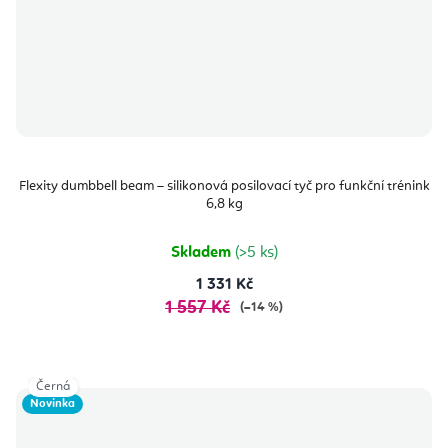
Flexity dumbbell beam – silikonová posilovací tyč pro funkční trénink
6,8 kg
Skladem
(>5 ks)
1 331 Kč
1 557 Kč
(–14 %)
Černá
Novinka