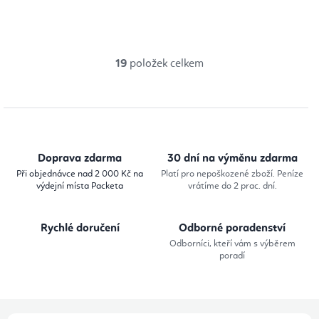
19
položek celkem
O
v
l
á
d
Doprava zdarma
30 dní na výměnu zdarma
a
Při objednávce nad 2 000 Kč na
Platí pro nepoškozené zboží. Peníze
výdejní místa Packeta
vrátíme do 2 prac. dní.
c
í
Rychlé doručení
Odborné poradenství
p
Odborníci, kteří vám s výběrem
r
poradí
v
k
y