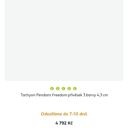
Průměrné
hodnocení
produktu
Tachyon Pendant Freedom přívěsek 3 barvy 4,3 cm
je
5,0
z
5
hvězdiček.
Odesíláme do 7-10 dnů
4 792 Kč