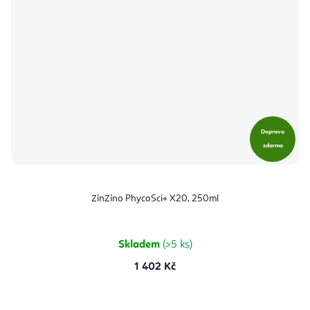
Doprava
zdarma
ZinZino PhycoSci+ X20, 250ml
Skladem
(>5 ks)
1 402 Kč