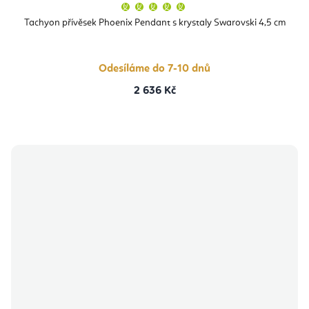
Průměrné
hodnocení
produktu
Tachyon přívěsek Phoenix Pendant s krystaly Swarovski 4,5 cm
je
5,0
z
5
hvězdiček.
Odesíláme do 7-10 dnů
2 636 Kč