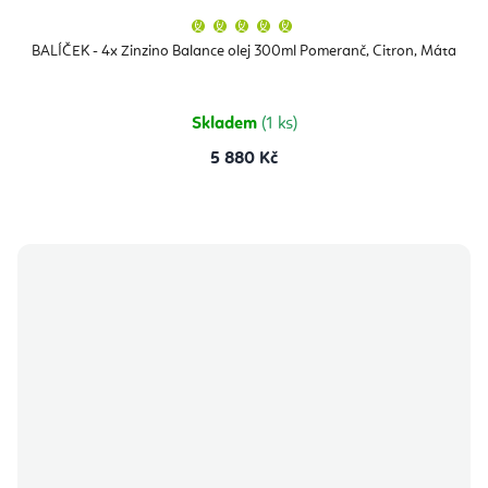
Průměrné
hodnocení
produktu
BALÍČEK - 4x Zinzino Balance olej 300ml Pomeranč, Citron, Máta
je
5,0
z
5
hvězdiček.
Skladem
(1 ks)
5 880 Kč