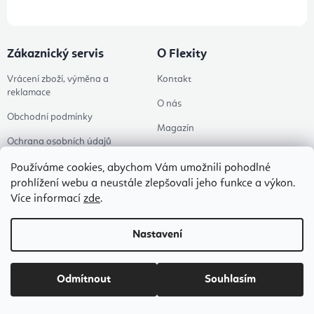
Zákaznický servis
O Flexity
Vrácení zboží, výměna a
Kontakt
reklamace
O nás
Obchodní podmínky
Magazín
Ochrana osobních údajů
Příběhy
Doprava a platba
Používáme cookies, abychom Vám umožnili pohodlné
Ke stažení
prohlížení webu a neustále zlepšovali jeho funkce a výkon.
Flexity Family Ambasadoři
Více informací
zde
.
Spolupráce
Poradna
Nastavení
Pro firmy
Hodnocení obchodu
Odmítnout
Souhlasím
Zkontrolovat stav objednávky