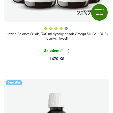
Doprava
zdarma
Průměrné
hodnocení
produktu
Zinzino Balance Oil olej 300 ml, vysoký obsah Omega 3 (EPA + DHA)
je
mastných kyselin
4,9
z
5
hvězdiček.
Skladem
(2 ks)
1 470 Kč
Bestseller