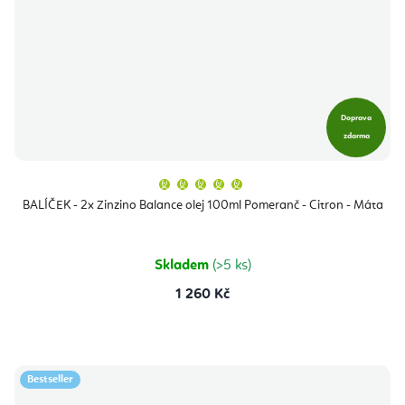
Doprava
zdarma
Průměrné
hodnocení
produktu
BALÍČEK - 2x Zinzino Balance olej 100ml Pomeranč - Citron - Máta
je
5,0
z
5
hvězdiček.
Skladem
(>5 ks)
1 260 Kč
Bestseller