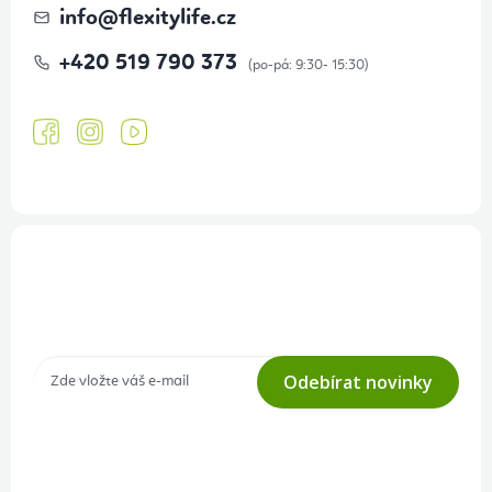
info
@
flexitylife.cz
+420 519 790 373
Přihlášení odběru newsletteru
Tajné akce, výprodeje a soutěže na váš e-mail
Odebírat novinky
Přihlášením odběru souhlasíte s
podmínkami ochrany osobních
údajů