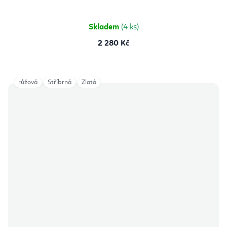
Skladem
(4 ks)
2 280 Kč
růžová
Stříbrná
Zlatá