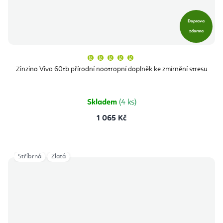
Doprava
zdarma
Průměrné
hodnocení
produktu
Zinzino Viva 60tb přírodní nootropní doplněk ke zmírnění stresu
je
5,0
z
5
hvězdiček.
Skladem
(4 ks)
1 065 Kč
Stříbrná
Zlatá