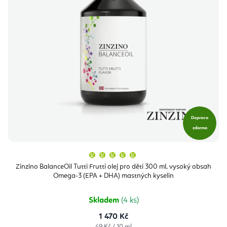
Doprava
zdarma
Průměrné
hodnocení
produktu
Zinzino BalanceOil Tutti Frutti olej pro děti 300 ml, vysoký obsah
je
Omega-3 (EPA + DHA) mastných kyselin
5,0
z
5
hvězdiček.
Skladem
(4 ks)
1 470 Kč
Měrná
49 Kč / 10 ml