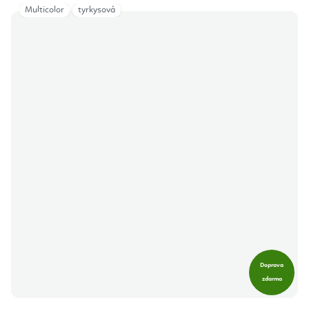
Multicolor
tyrkysová
Doprava
zdarma