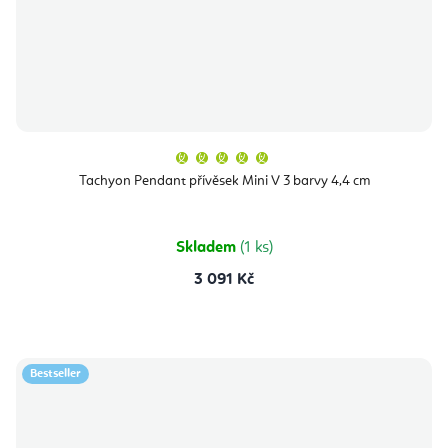
Průměrné
hodnocení
produktu
Tachyon Pendant přívěsek Mini V 3 barvy 4,4 cm
je
5,0
z
5
hvězdiček.
Skladem
(1 ks)
3 091 Kč
Bestseller