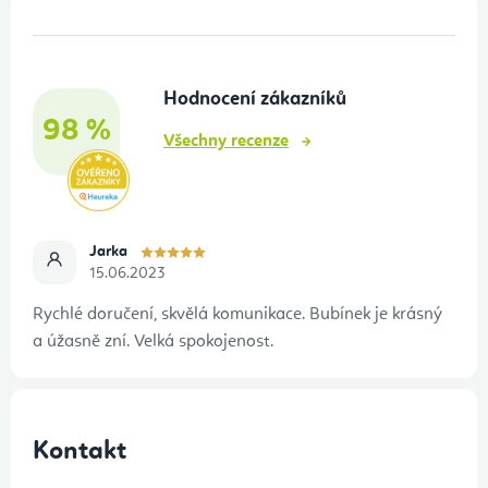
Z
v
á
ý
p
p
Hodnocení zákazníků
a
i
98 %
t
s
Všechny recenze
u
í
Jarka
15.06.2023
Rychlé doručení, skvělá komunikace. Bubínek je krásný
a úžasně zní. Velká spokojenost.
Kontakt