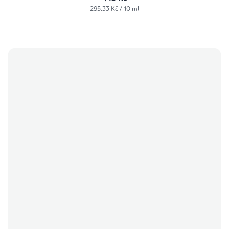
Měrná
295,33 Kč / 10 ml
cena: