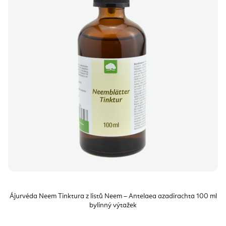
i
k
s
t
p
ů
r
o
d
u
k
t
ů
Ájurvéda Neem Tinktura z listů Neem – Antelaea azadirachta 100 ml
bylinný výtažek