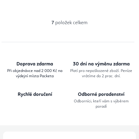
7
položek celkem
O
v
l
á
d
Doprava zdarma
30 dní na výměnu zdarma
a
Při objednávce nad 2 000 Kč na
Platí pro nepoškozené zboží. Peníze
výdejní místa Packeta
vrátíme do 2 prac. dní.
c
í
Rychlé doručení
Odborné poradenství
p
Odborníci, kteří vám s výběrem
r
poradí
v
k
y
Z