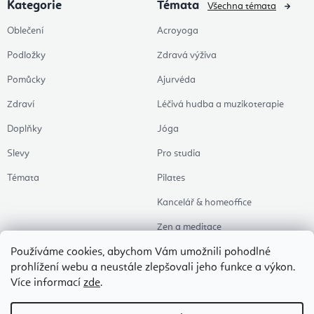
Kategorie
Témata
Všechna témata
Oblečení
Acroyoga
Podložky
Zdravá výživa
Pomůcky
Ajurvéda
Zdraví
Léčivá hudba a muzikoterapie
Doplňky
Jóga
Slevy
Pro studia
Témata
Pilates
Kancelář & homeoffice
Zen a meditace
Aromaterapie
Používáme cookies, abychom Vám umožnili pohodlné
prohlížení webu a neustále zlepšovali jeho funkce a výkon.
Zdravý spánek
Více informací
zde
.
Naše oblíbené