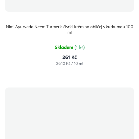
Nimi Ayurveda Neem Turmeric čistící krém na obličej s kurkumou 100
ml
Skladem
(1 ks)
261 Kč
Měrná
26,10 Kč / 10 ml
cena: