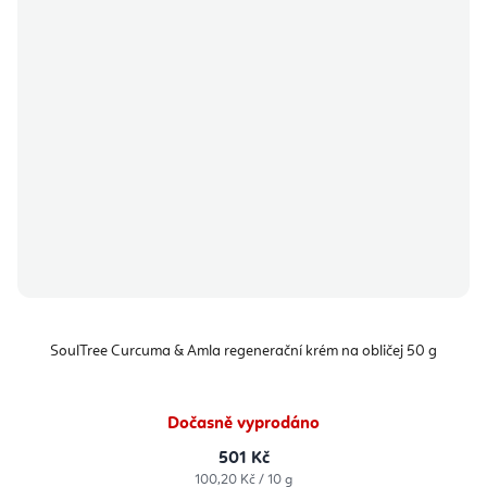
SoulTree Curcuma & Amla regenerační krém na obličej 50 g
Dočasně vyprodáno
501 Kč
Měrná
100,20 Kč / 10 g