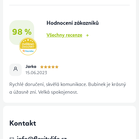
v
á
ý
p
p
Hodnocení zákazníků
a
i
98 %
t
s
Všechny recenze
u
í
Jarka
15.06.2023
Rychlé doručení, skvělá komunikace. Bubínek je krásný
a úžasně zní. Velká spokojenost.
Kontakt