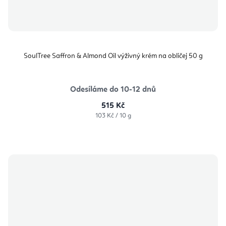
SoulTree Saffron & Almond Oil výživný krém na obličej 50 g
Odesíláme do 10-12 dnů
515 Kč
Měrná
103 Kč / 10 g
cena: