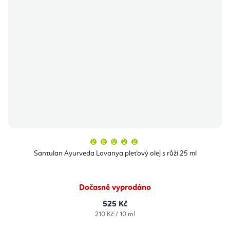
Průměrné
hodnocení
produktu
Santulan Ayurveda Lavanya pleťový olej s růží 25 ml
je
5,0
z
5
hvězdiček.
Dočasně vyprodáno
525 Kč
Měrná
210 Kč / 10 ml
cena: