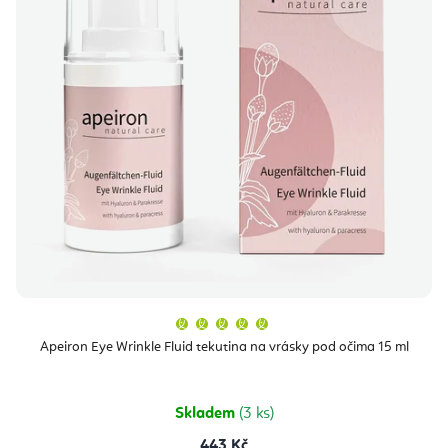
Průměrné
hodnocení
produktu
Apeiron Eye Wrinkle Fluid tekutina na vrásky pod očima 15 ml
je
5,0
z
5
hvězdiček.
Skladem
(3 ks)
443 Kč