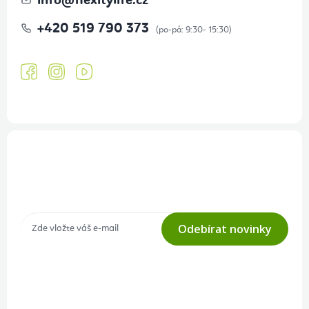
info
@
flexitylife.cz
+420 519 790 373
Přihlášení odběru newsletteru
Tajné akce, výprodeje a soutěže na váš e-mail
Odebírat novinky
Přihlášením odběru souhlasíte s
podmínkami ochrany osobních
údajů