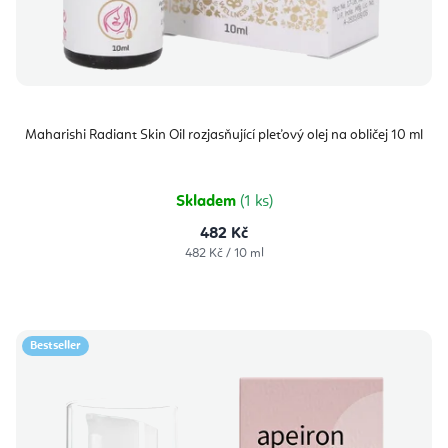
Maharishi Radiant Skin Oil rozjasňující pleťový olej na obličej 10 ml
Skladem
(1 ks)
482 Kč
Měrná
482 Kč / 10 ml
cena:
Bestseller