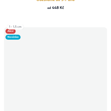
448 Kč
od
1 - 1,5 cm
Akce
Novinka