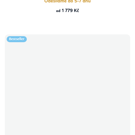
Odesíláme do 5-7 dnů
1 779 Kč
od
Bestseller