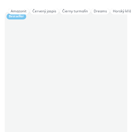
Amazonit
Červený jaspis
Čierny turmalín
Dreams
Horský křiš
Bestseller