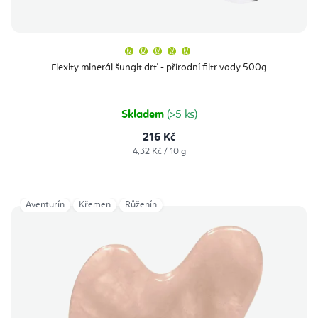
ů
Průměrné
hodnocení
produktu
Flexity minerál šungit drť - přírodní filtr vody 500g
je
5,0
z
5
hvězdiček.
Skladem
(>5 ks)
216 Kč
Měrná
4,32 Kč / 10 g
cena:
Aventurín
Křemen
Růženín