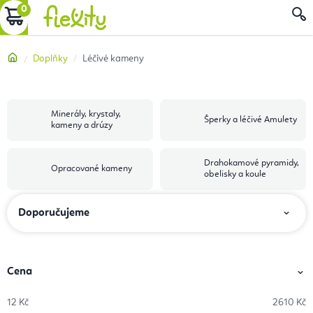
Přejít
NÁKUPNÍ
na
obsah
KOŠÍK
Domů
Doplňky
Léčivé kameny
Minerály, krystaly,
Šperky a léčivé Amulety
kameny a drúzy
Drahokamové pyramidy,
Opracované kameny
obelisky a koule
Ř
Doporučujeme
a
z
e
Cena
n
12
Kč
2610
Kč
í