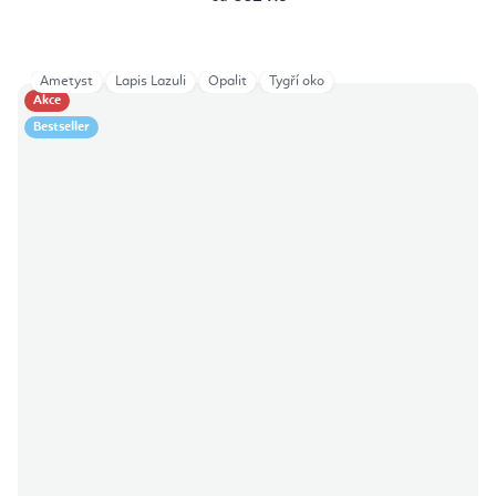
Ametyst
Lapis Lazuli
Opalit
Tygří oko
Akce
Bestseller