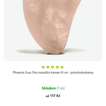
Průměrné
hodnocení
produktu
Phoenix Gua Sha masážní kámen 8 cm - polodrahokamy
je
5,0
z
5
hvězdiček.
Skladem
(1 ks)
117 Kč
od