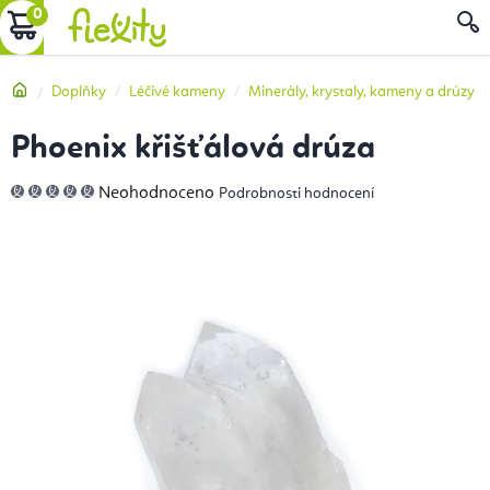
Přejít
NÁKUPNÍ
na
obsah
KOŠÍK
Domů
Doplňky
Léčivé kameny
Minerály, krystaly, kameny a drúzy
Phoenix křišťálová drúza
Průměrné
Neohodnoceno
Podrobnosti hodnocení
hodnocení
produktu
je
0,0
z
5
hvězdiček.