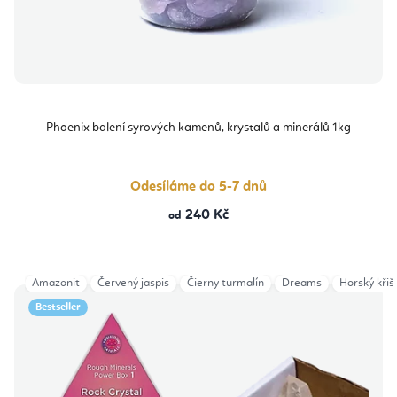
Phoenix balení syrových kamenů, krystalů a minerálů 1kg
Odesíláme do 5-7 dnů
240 Kč
od
Amazonit
Červený jaspis
Čierny turmalín
Dreams
Horský křiš
Bestseller