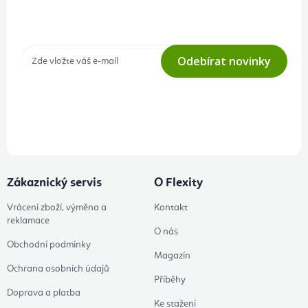
Tajné akce, výprodeje a soutěže na váš e-mail
Odebírat novinky
Přihlášením odběru souhlasíte s
podmínkami ochrany osobních
údajů
Zákaznický servis
O Flexity
Vrácení zboží, výměna a
Kontakt
reklamace
O nás
Obchodní podmínky
Magazín
Ochrana osobních údajů
Příběhy
Doprava a platba
Ke stažení