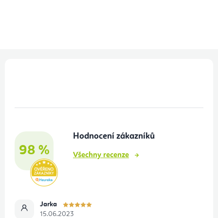
Z
á
p
a
t
Hodnocení zákazníků
í
98 %
Všechny recenze
Jarka
15.06.2023