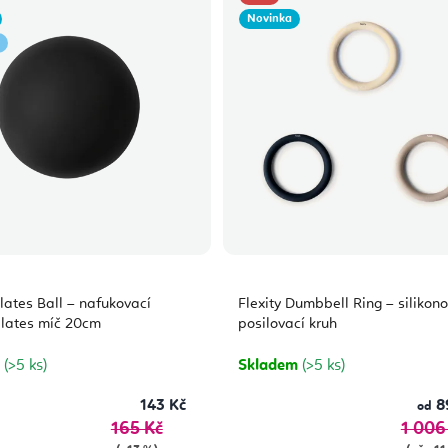
Novinka
ilates Ball – nafukovací
Flexity Dumbbell Ring – silikon
ilates míč 20cm
posilovací kruh
m
(>5 ks)
Skladem
(>5 ks)
143 Kč
8
od
165 Kč
1 006