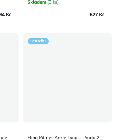
Skladem
(3 ks)
94 Kč
627 Kč
Bestseller
aple
Elina Pilates Ankle Loops – Sada 2