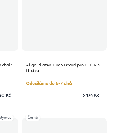
s chair
Align Pilates Jump Board pro C, F, R &
H série
Odesíláme do 5-7 dnů
20 Kč
3 174 Kč
alyptus
Černá