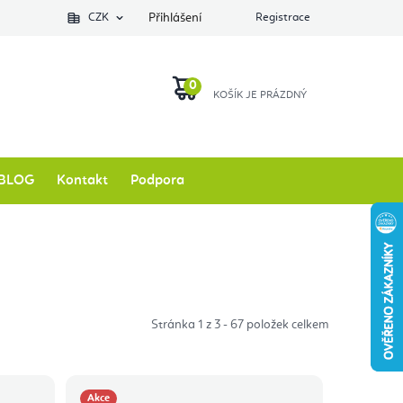
Podlozkynajogu.cz
CZK
Zkontrolovat stav objednávky
Přihlášení
Registrace
O nás
NÁKUPNÍ
KOŠÍK
BLOG
Kontakt
Podpora
Stránka
1
z
3
-
67
položek celkem
Akce