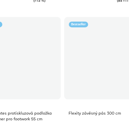
(–13 %)
(až –11
Bestseller
ates protiskluzová podložka
Flexity závěsný pás 300 cm
mer pro footwork 55 cm