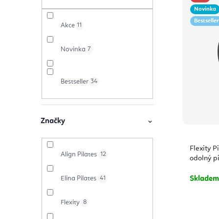
ý
t
e
Novinka
Bestseller
p
Akce
11
r
n
i
a
í
Novinka
7
s
n
p
p
Bestseller
34
n
r
r
í
o
o
p
d
Značky
d
a
u
Flexity P
u
Align Pilates
12
n
k
odolný p
k
e
t
Elina Pilates
41
Sklade
t
l
ů
Flexity
8
ů