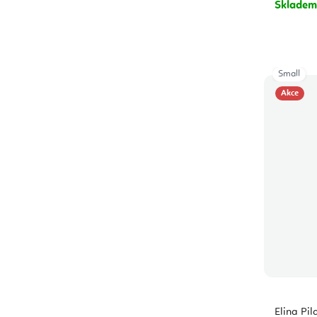
Sklade
Small
Akce
Elina Pil