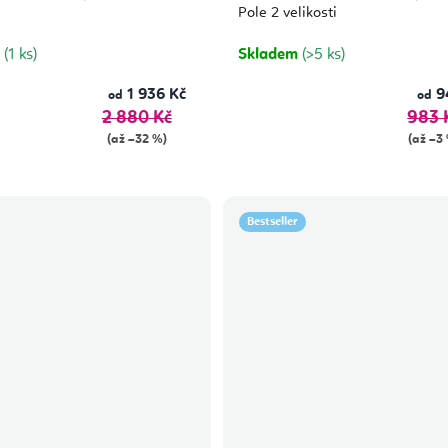
Pole 2 velikosti
m
(1 ks)
Skladem
(>5 ks)
1 936 Kč
9
od
od
2 880 Kč
983 
(až –32 %)
(až –3
Bestseller