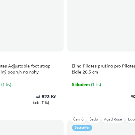
ates Adjustable foot strap
Elina Pilates pružina pro Pilate
elný popruh na nohy
židle 26,5 cm
m
(1 ks)
Skladem
(1 ks)
823 Kč
9
od
(až –7 %)
Černá
Šedá
Aged Rose
Euc
Bestseller