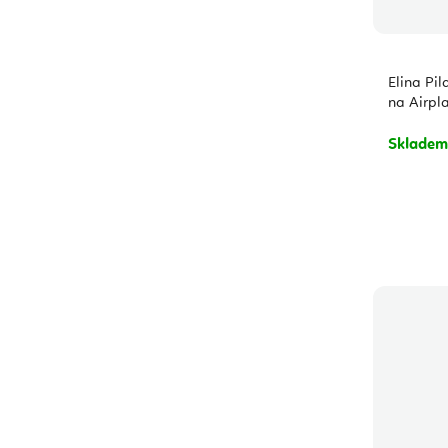
Elina Pi
na Airpla
Sklade