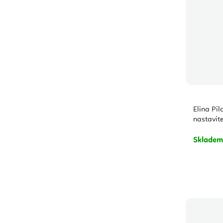
Elina Pil
nastavit
Sklade