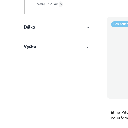
Inwell Pilates
6
Bestseller
Délka
Výška
Elina Pil
na refor