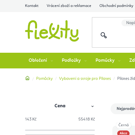
Přejít
Kontakt
Vrácení zboží a reklamace
Obchodní podmínky
na
obsah
Oblečení
Podložky
Pomůcky
Zd
Domů
Pomůcky
Vybavení a stroje pro Pilates
Pilates ži
Cena
P
Ř
Nejprodá
o
a
143
Kč
55418
Kč
Černá
V
s
z
Akce