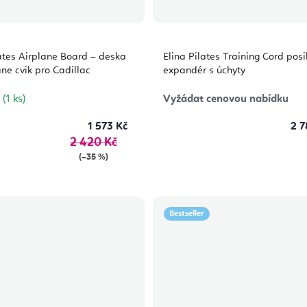
lates Airplane Board – deska
Elina Pilates Training Cord posi
ne cvik pro Cadillac
expandér s úchyty
m
(1 ks)
Vyžádat cenovou nabídku
1 573 Kč
2 7
2 420 Kč
(–35 %)
Bestseller