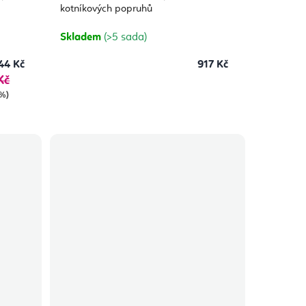
kotníkových popruhů
Skladem
(>5 sada)
44 Kč
917 Kč
Kč
 %)