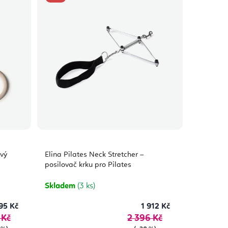
ový
Elina Pilates Neck Stretcher –
posilovač krku pro Pilates
Skladem
(3 ks)
95 Kč
1 912 Kč
 Kč
2 396 Kč