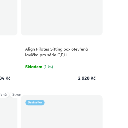
Align Pilates Sitting box otevřená
lavička pro série C,F,H
Skladem
(1 ks)
84 Kč
2 928 Kč
řená
Strong - zavřená
Bestseller