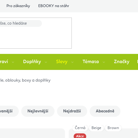
Pro zákazníky
EBOOKY na stáhnutí
Flexity Family Ambasádori
raví
Doplňky
Slevy
Témata
Značky
dle, oblouky, boxy a doplňky
vanější
Nejlevnější
Nejdražší
Abecedně
Černá
Beige
Brown
Akce