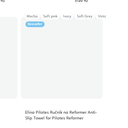
 %)
(–20 %)
Mocha
Soft pink
Ivory
Soft Grey
Vintage Rose
D
Bestseller
Elina Pilates Ručník na Reformer Anti-
Slip Towel for Pilates Reformer