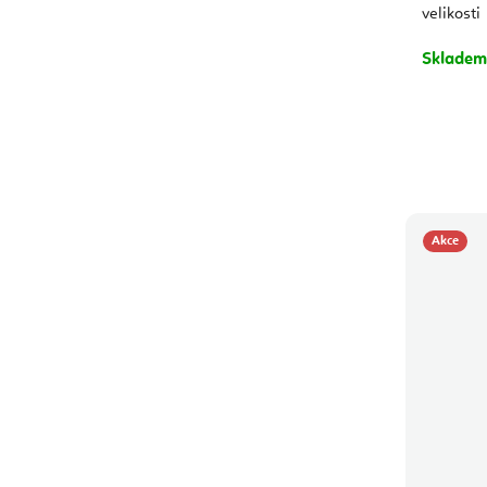
velikosti
Sklade
Akce