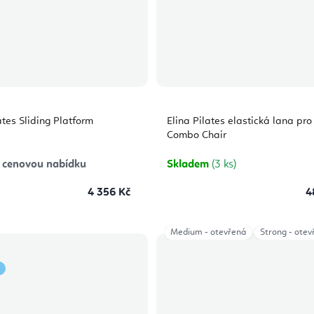
ates Sliding Platform
Elina Pilates elastická lana pro
Combo Chair
 cenovou nabídku
Skladem
(3 ks)
4 356 Kč
4
Medium - otevřená
Strong - otev