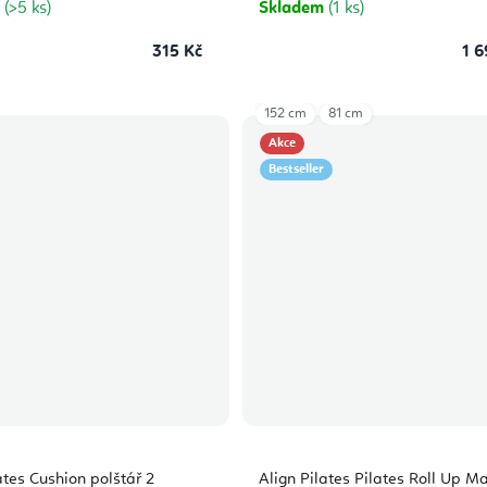
m
(>5 ks)
Skladem
(1 ks)
315 Kč
1 6
152 cm
81 cm
Akce
Bestseller
ates Cushion polštář 2
Align Pilates Pilates Roll Up M