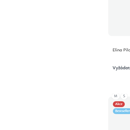
Elina Pil
Vyžádat
M
S
Akce
Bestseller