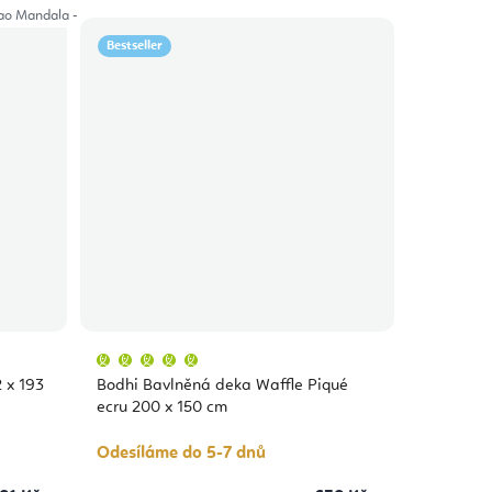
o Mandala - Fialová
Umrao Mandala - Zelená
Umrao Mandala - Modrá
Bestseller
Průměrné
hodnocení
produktu
 x 193
Bodhi Bavlněná deka Waffle Piqué
je
5,0
ecru 200 x 150 cm
z
5
hvězdiček.
Odesíláme do 5-7 dnů