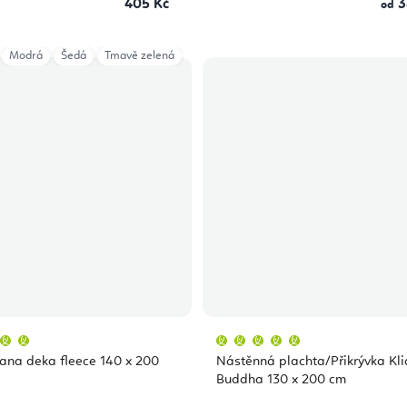
405 Kč
3
od
Modrá
Šedá
Tmavě zelená
Průměrné
Průměrné
hodnocení
hodnocení
produktu
produktu
ana deka fleece 140 x 200
Nástěnná plachta/Přikrývka Kli
je
je
5,0
5,0
Buddha 130 x 200 cm
z
z
5
5