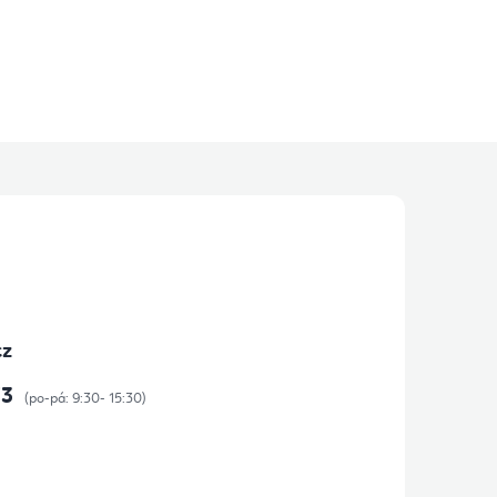
cz
73