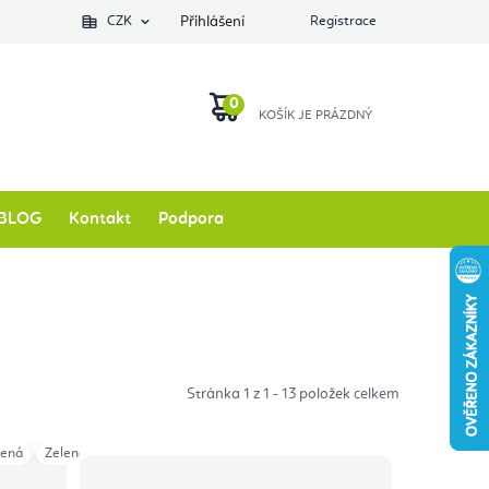
Podlozkynajogu.cz
CZK
Zkontrolovat stav objednávky
Přihlášení
Registrace
O nás
NÁKUPNÍ
KOŠÍK
BLOG
Kontakt
Podpora
Stránka
1
z
1
-
13
položek celkem
lená
Zelenomodrá