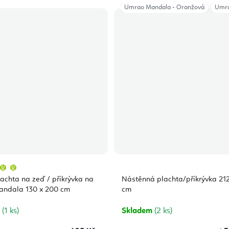
Umrao Mandala - Oranžová
Umra
Průměrné
hodnocení
produktu
lachta na zeď / přikrývka na
Nástěnná plachta/přikrývka 212
je
5,0
andala 130 x 200 cm
cm
z
5
hvězdiček.
m
(1 ks)
Skladem
(2 ks)