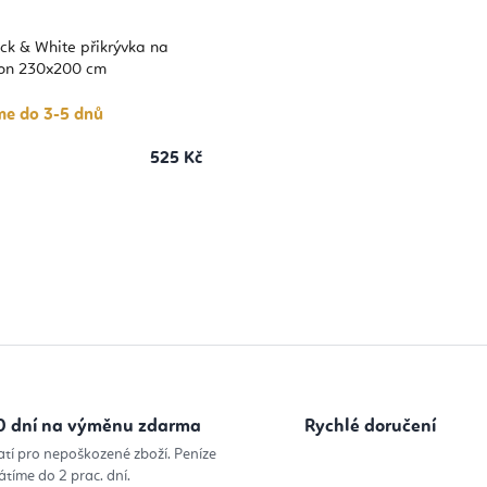
k & White přikrývka na
lon 230x200 cm
me do 3-5 dnů
525 Kč
O
v
l
á
d
0 dní na výměnu zdarma
Rychlé doručení
a
atí pro nepoškozené zboží. Peníze
c
átíme do 2 prac. dní.