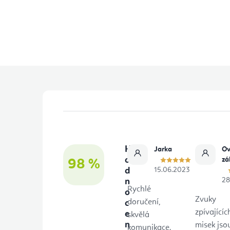
Z
á
p
H
Jarka
Ov
a
o
zá
98 %
d
15.06.2023
t
28
n
Rychlé
o
í
Zvuky
doručení,
c
zpívajícíc
e
skvělá
n
misek jso
komunikace.