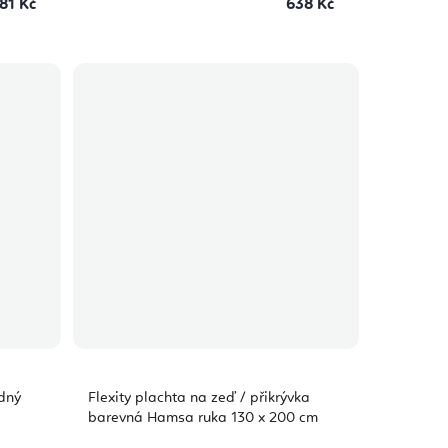
81 Kč
638 Kč
dný
Flexity plachta na zeď / přikrývka
barevná Hamsa ruka 130 x 200 cm