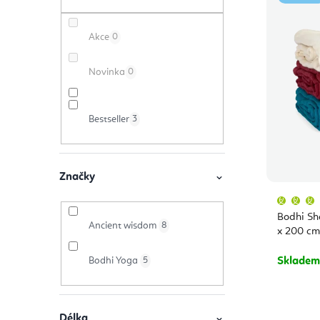
ý
t
e
p
Akce
0
r
n
i
a
í
Novinka
0
s
n
p
p
Bestseller
3
n
r
r
í
o
o
p
d
Značky
d
a
u
Bodhi Sh
u
Ancient wisdom
8
n
k
x 200 cm
k
e
t
Bodhi Yoga
5
Sklade
t
l
ů
ů
Délka