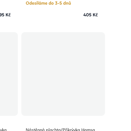
Odesíláme do 3-5 dnů
95 Kč
405 Kč
ývka
Nástěnná plachta/Přikrývka Hamsa