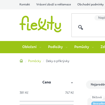
Přejít
Kontakt
Vrácení zboží a reklamace
Obchodní podmínky
na
obsah
Oblečení
Podložky
Pomůcky
Zd
Domů
Pomůcky
Deky a přikrývky
Cena
P
Ř
Nejprodá
o
a
381
Kč
747
Kč
Béžová
V
s
z
Bestseller