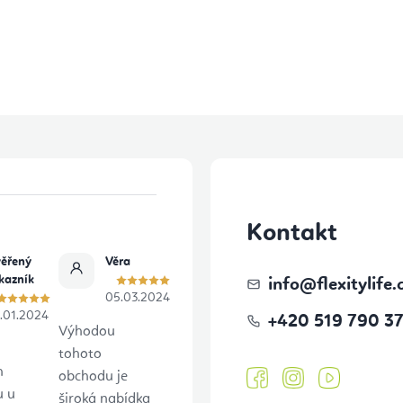
í
p
r
v
k
y
v
ý
Kontakt
p
ěřený
Věra
i
kazník
info
@
flexitylife.
05.03.2024
s
.01.2024
+420 519 790 3
Výhodou
u
tohoto
h
obchodu je
u u
široká nabídka