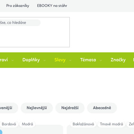
Pro zákazníky
EBOOKY na stáhnutí
Flexity Family Ambasádori
raví
Doplňky
Slevy
Témata
Značky
vanější
Nejlevnější
Nejdražší
Abecedně
Bordová
Modrá
Baklažánová
Tmavě modrá
Ze