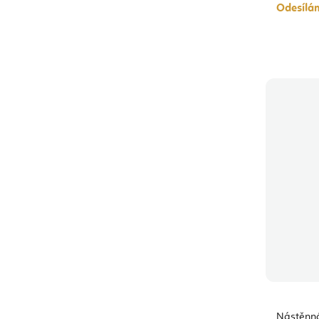
Odesílá
Nástěnná