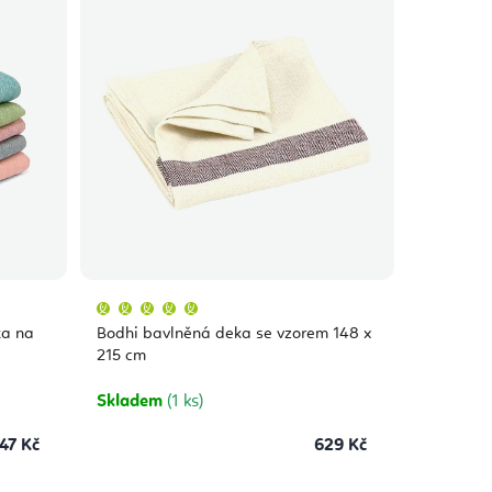
Průměrné
hodnocení
produktu
ka na
Bodhi bavlněná deka se vzorem 148 x
je
5,0
215 cm
z
5
hvězdiček.
Skladem
(1 ks)
47 Kč
629 Kč