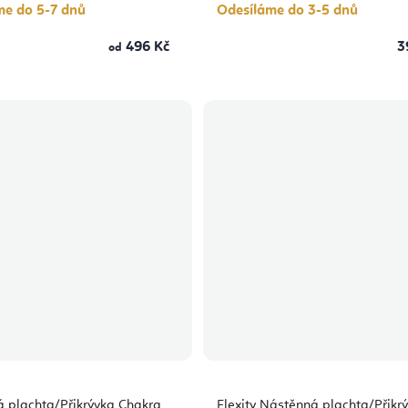
hvězdiček.
hvězdiček.
me do 5-7 dnů
Odesíláme do 3-5 dnů
496 Kč
3
od
 plachta/Přikrývka Chakra
Flexity Nástěnná plachta/Přikr