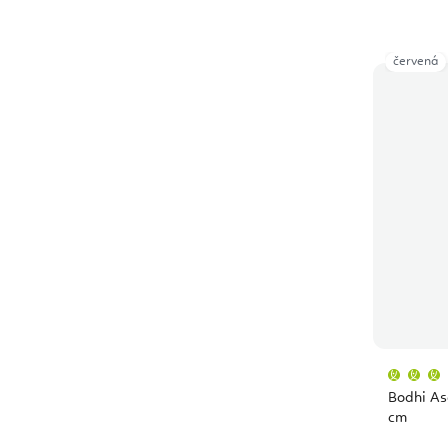
červená
Bodhi As
cm