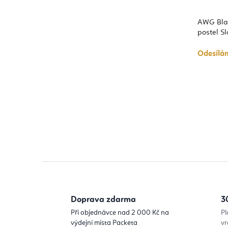
AWG Blac
postel S
Odesílá
Doprava zdarma
3
Při objednávce nad 2 000 Kč na
Pl
výdejní místa Packeta
vr