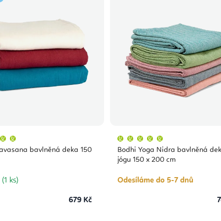
Průměrné
Průměrné
hodnocení
hodnocení
produktu
produktu
avasana bavlněná deka 150
Bodhi Yoga Nidra bavlněná de
je
je
5,0
5,0
jógu 150 x 200 cm
z
z
5
5
hvězdiček.
hvězdiček.
m
(1 ks)
Odesíláme do 5-7 dnů
679 Kč
7