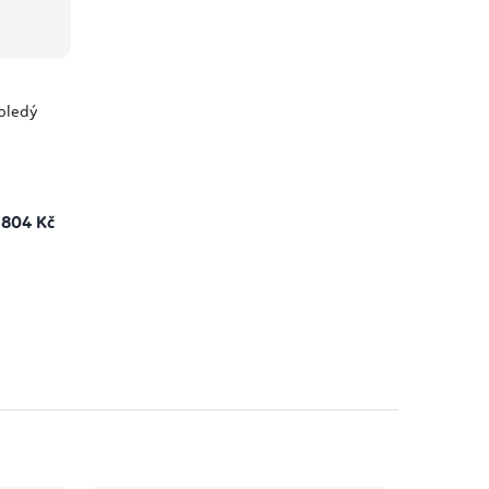
bledý
804 Kč