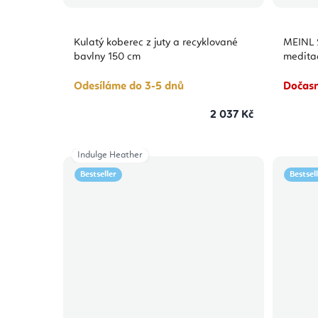
Kulatý koberec z juty a recyklované
MEINL 
bavlny 150 cm
medita
Odesíláme do 3-5 dnů
Dočasn
2 037 Kč
Indulge Heather
Bestseller
Bestsel