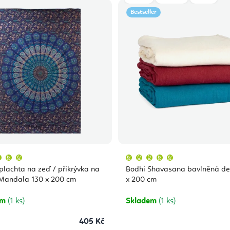
Bestseller
Průměrné
Průměrné
hodnocení
hodnocení
produktu
produktu
 plachta na zeď / přikrývka na
Bodhi Shavasana bavlněná de
je
je
5,0
5,0
 Mandala 130 x 200 cm
x 200 cm
z
z
5
5
hvězdiček.
hvězdiček.
em
(1 ks)
Skladem
(1 ks)
405 Kč