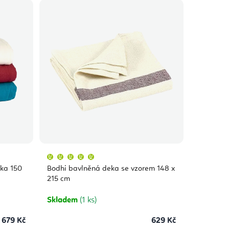
Průměrné
hodnocení
produktu
ka 150
Bodhi bavlněná deka se vzorem 148 x
je
5,0
215 cm
z
5
hvězdiček.
Skladem
(1 ks)
679 Kč
629 Kč