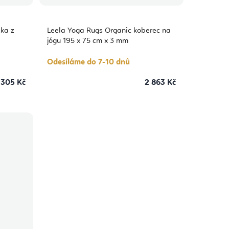
ka z
Leela Yoga Rugs Organic koberec na
jógu 195 x 75 cm x 3 mm
Odesíláme do 7-10 dnů
 305 Kč
2 863 Kč