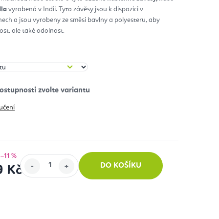
dla
vyrobená v Indii. Tyto závěsy jsou k dispozici v
diček.
nech a jsou vyrobeny ze směsi bavlny a polyesteru, aby
st, ale také odolnost.
učení
 –11 %
DO KOŠÍKU
9 Kč
: