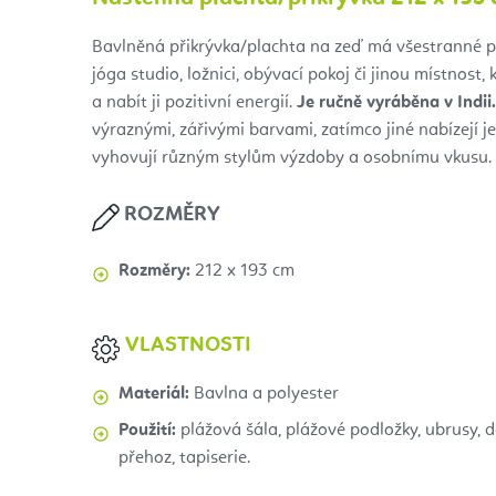
Bavlněná přikrývka/plachta na zeď má všestranné pou
jóga studio, ložnici, obývací pokoj či jinou místnost,
a nabít ji pozitivní energií.
Je ručně vyráběna v Indii.
výraznými, zářivými barvami, zatímco jiné nabízejí j
vyhovují různým stylům výzdoby a osobnímu vkusu.
ROZMĚRY
Rozměry:
212 x 193 cm
VLASTNOSTI
Materiál:
Bavlna a polyester
Použití:
plážová šála, plážové podložky, ubrusy, 
přehoz, tapiserie.