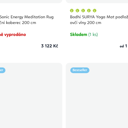
Průměrné
hodnocení
produktu
Sonic Energy Meditation Rug
Bodhi SURYA Yoga Mat podlož
je
5,0
ční koberec 200 cm
ovčí vlny 200 cm
z
5
hvězdiček.
ě vyprodáno
Skladem
(1 ks)
3 122 Kč
1
od
ler
Bestseller