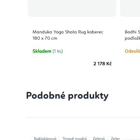
Manduka Yoga Shala Rug koberec
Bodhi 
180 x 70 cm
podložk
Skladem
(1 ks)
Odesíl
2 178 Kč
Podobné produkty
Baklažánová
Tmavě modrá
Zelená
Zelenomodrá