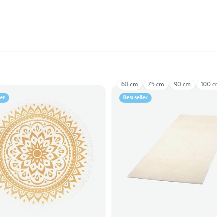
60 cm
75 cm
90 cm
100 
ler
Bestseller