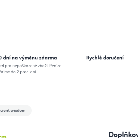
0 dní na výměnu zdarma
Rychlé doručení
atí pro nepoškozené zboží. Peníze
átíme do 2 prac. dní.
cient wisdom
Doplňko
 cm