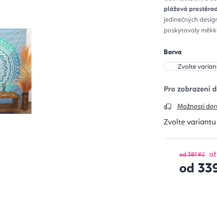
z
plážová prostěra
5
hvěz
jedinečných desig
poskytovaly měkko
Barva
Možnosti dor
Zvolte variantu
až
od 381 Kč
od
33
Měrná cena