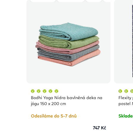
Průměrné
hodnocení
produktu
Bodhi Yoga Nidra bavlněná deka na
Flexity
je
5,0
jógu 150 x 200 cm
postel
z
5
hvězdiček.
Odesíláme do 5-7 dnů
Sklad
747 Kč