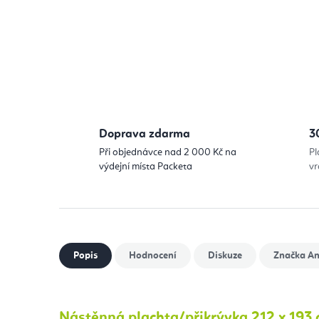
Doprava zdarma
3
Při objednávce nad 2 000 Kč na
Pl
výdejní místa Packeta
vr
Popis
Hodnocení
Diskuze
Značka
An
Nástěnná plachta/přikrývka 212 x 193