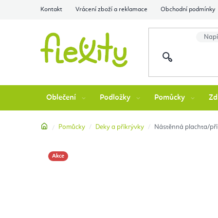
Přejít
Kontakt
Vrácení zboží a reklamace
Obchodní podmínky
na
obsah
Oblečení
Podložky
Pomůcky
Zd
Domů
Pomůcky
Deky a přikrývky
Nástěnná plachta/při
Akce