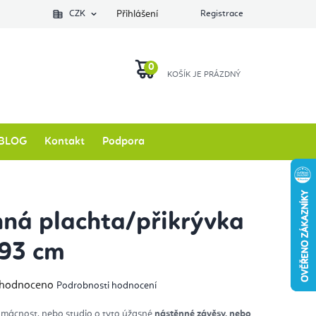
Podlozkynajogu.cz
CZK
Zkontrolovat stav objednávky
Přihlášení
Registrace
O nás
NÁKUPNÍ
KOŠÍK
BLOG
Kontakt
Podpora
ná plachta/přikrývka
193 cm
měrné
hodnoceno
Podrobnosti hodnocení
nocení
duktu
mácnost, nebo studio o tyto úžasné
nástěnné závěsy, nebo