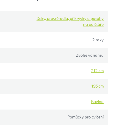
Deky, prostěradla, přikrývky a potahy
na polštáře
2 roky
Zvolte variantu
212 cm
193 cm
Bavlna
Pomůcky pro cvičení