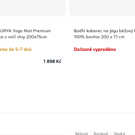
SURYA Yoga Mat Premium
Bodhi koberec na jógu béžový 
a z ovčí vlny 200x75cm
100% bavlna 200 x 71 cm
áme do 5-7 dnů
Dočasně vyprodáno
1 898 Kč
Béžová
Bordová
Modrá