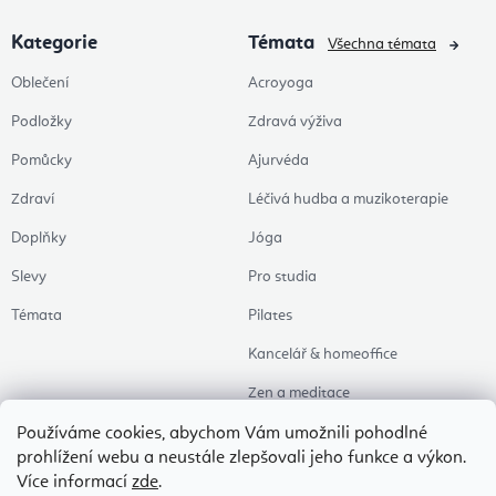
Kategorie
Témata
Všechna témata
Oblečení
Acroyoga
Podložky
Zdravá výživa
Pomůcky
Ajurvéda
Zdraví
Léčivá hudba a muzikoterapie
Doplňky
Jóga
Slevy
Pro studia
Témata
Pilates
Kancelář & homeoffice
Zen a meditace
Aromaterapie
Používáme cookies, abychom Vám umožnili pohodlné
prohlížení webu a neustále zlepšovali jeho funkce a výkon.
Zdravý spánek
Více informací
zde
.