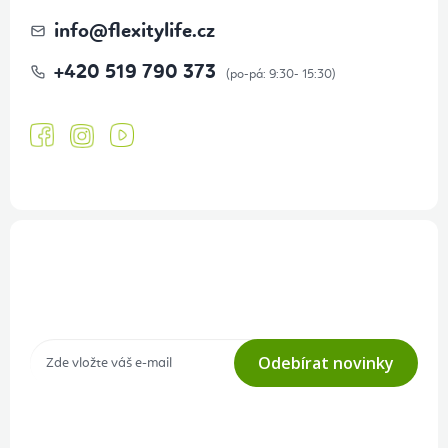
info
@
flexitylife.cz
+420 519 790 373
Přihlášení odběru newsletteru
Tajné akce, výprodeje a soutěže na váš e-mail
Odebírat novinky
Přihlášením odběru souhlasíte s
podmínkami ochrany osobních
údajů