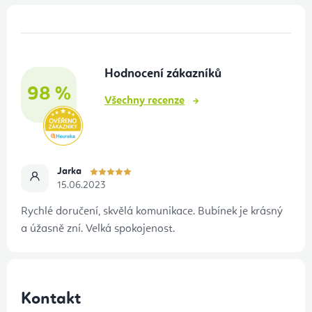
Z
á
p
Hodnocení zákazníků
a
98 %
t
Všechny recenze
í
Jarka
15.06.2023
Rychlé doručení, skvělá komunikace. Bubínek je krásný
a úžasně zní. Velká spokojenost.
Kontakt