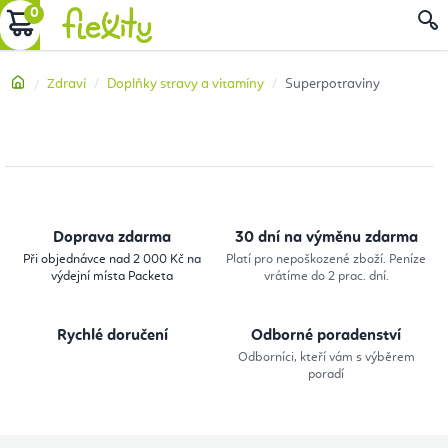
Přejít
NÁKUPNÍ
na
obsah
KOŠÍK
Domů
Zdraví
Doplňky stravy a vitamíny
Superpotraviny
Doprava zdarma
30 dní na výměnu zdarma
Při objednávce nad 2 000 Kč na
Platí pro nepoškozené zboží. Peníze
výdejní místa Packeta
vrátíme do 2 prac. dní.
Rychlé doručení
Odborné poradenství
Odborníci, kteří vám s výběrem
poradí