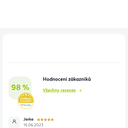
Z
á
p
a
t
Hodnocení zákazníků
í
98 %
Všechny recenze
Jarka
15.06.2023