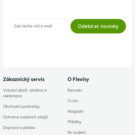
Tajné akce, výprodeje a soutěže na váš e-mail
Odebírat novinky
Přihlášením odběru souhlasíte s
podmínkami ochrany osobních
údajů
Zákaznický servis
O Flexity
Vrácení zboží, výměna a
Kontakt
reklamace
O nás
Obchodní podmínky
Magazín
Ochrana osobních údajů
Příběhy
Doprava a platba
Ke stažení