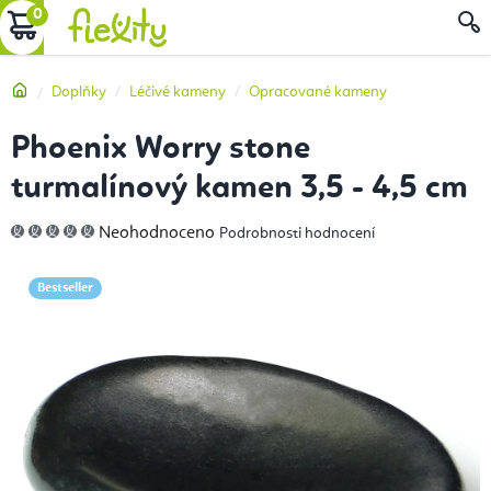
Přejít
NÁKUPNÍ
na
obsah
KOŠÍK
Domů
Doplňky
Léčivé kameny
Opracované kameny
Phoenix Worry stone
turmalínový kamen 3,5 - 4,5 cm
Průměrné
Neohodnoceno
Podrobnosti hodnocení
hodnocení
produktu
je
0,0
Bestseller
z
5
hvězdiček.