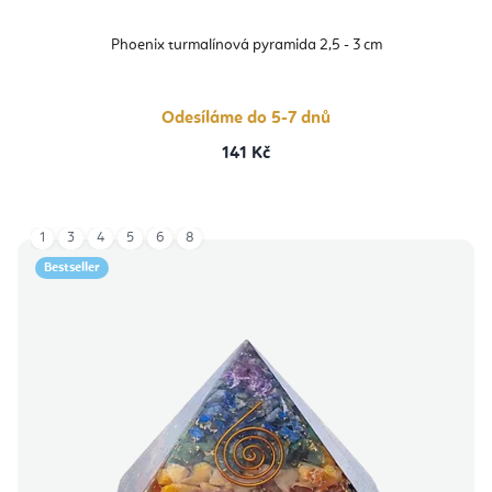
Phoenix turmalínová pyramida 2,5 - 3 cm
Odesíláme do 5-7 dnů
141 Kč
1
3
4
5
6
8
Bestseller