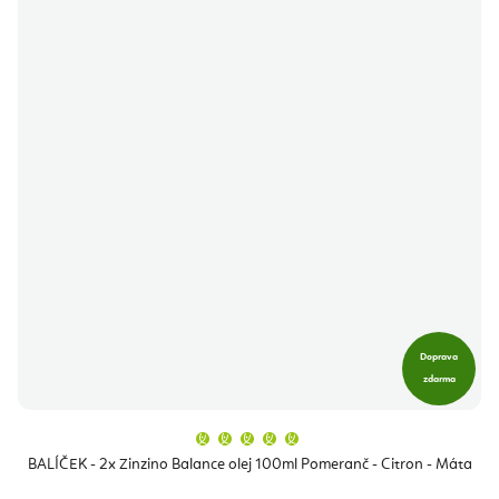
Doprava
zdarma
Průměrné
hodnocení
produktu
BALÍČEK - 2x Zinzino Balance olej 100ml Pomeranč - Citron - Máta
je
5,0