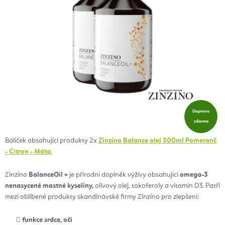
Doprava
zdarma
Balíček obsahujíci produkty 2x
Zinzino Balance olej 300ml Pomeranč
- Citron - Máta.
Zinzino
BalanceOil +
je přírodní doplněk výživy obsahující
omega-3
nenasycené mastné kyseliny,
olivový olej, tokoferoly a vitamín D3. Patří
mezi oblíbené produkty skandinávské firmy Zinzino pro zlepšení:
funkce srdce, očí