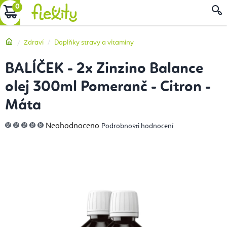
Přejít
NÁKUPNÍ
na
obsah
KOŠÍK
Domů
Zdraví
Doplňky stravy a vitamíny
BALÍČEK - 2x Zinzino Balance
olej 300ml Pomeranč - Citron -
Máta
Průměrné
Neohodnoceno
Podrobnosti hodnocení
hodnocení
produktu
je
0,0
z
5
hvězdiček.