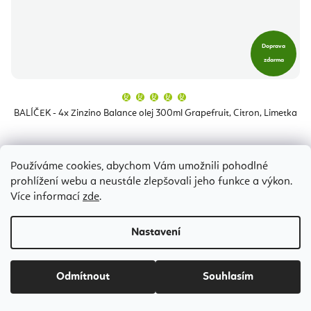
Doprava
zdarma
Průměrné
hodnocení
produktu
BALÍČEK - 4x Zinzino Balance olej 300ml Grapefruit, Citron, Limetka
je
5,0
z
5
hvězdiček.
Skladem
(1 ks)
Používáme cookies, abychom Vám umožnili pohodlné
prohlížení webu a neustále zlepšovali jeho funkce a výkon.
5 880 Kč
Více informací
zde
.
Nastavení
Odmítnout
Souhlasím
Z
á