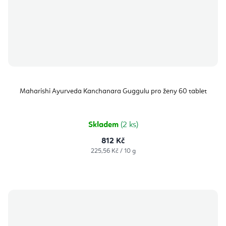
Maharishi Ayurveda Kanchanara Guggulu pro ženy 60 tablet
Skladem
(2 ks)
812 Kč
Měrná
225,56 Kč / 10 g
cena: