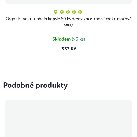
Průměrné
hodnocení
produktu
Organic India Triphala kapsle 60 ks detoxikace, trávicí trakt, močové
je
cesty
5,0
z
5
hvězdiček.
Skladem
(>5 ks)
337 Kč
Podobné produkty