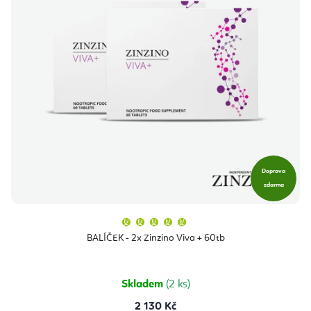
Doprava
zdarma
Průměrné
hodnocení
produktu
BALÍČEK - 2x Zinzino Viva + 60tb
je
5,0
z
5
hvězdiček.
Skladem
(2 ks)
2 130 Kč