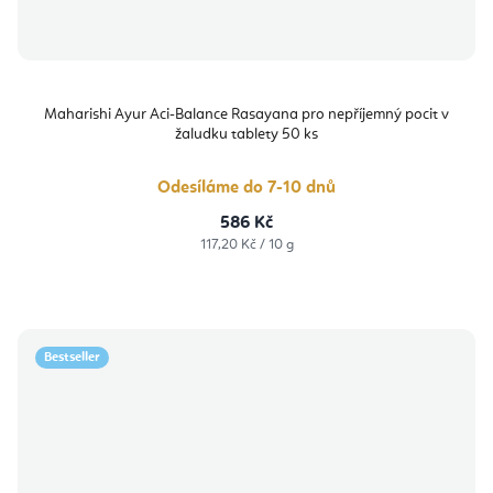
Maharishi Ayur Aci-Balance Rasayana pro nepříjemný pocit v
žaludku tablety 50 ks
Odesíláme do 7-10 dnů
586 Kč
Měrná
117,20 Kč / 10 g
cena:
Bestseller