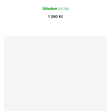
z
5
hvězdiček.
Skladem
(>5 ks)
1 260 Kč