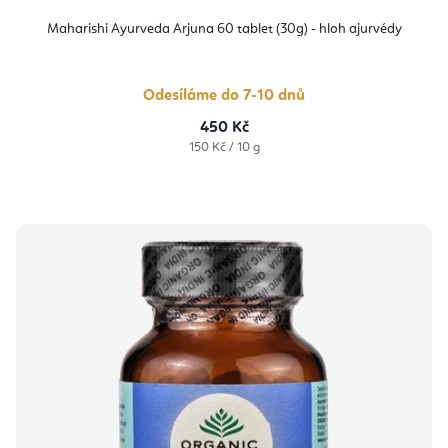
Maharishi Ayurveda Arjuna 60 tablet (30g) - hloh ajurvédy
Odesíláme do 7-10 dnů
450 Kč
Měrná
150 Kč / 10 g
cena: