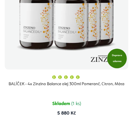
Doprava
zdarma
Průměrné
hodnocení
produktu
BALÍČEK - 4x Zinzino Balance olej 300ml Pomeranč, Citron, Máta
je
5,0
z
5
hvězdiček.
Skladem
(1 ks)
5 880 Kč