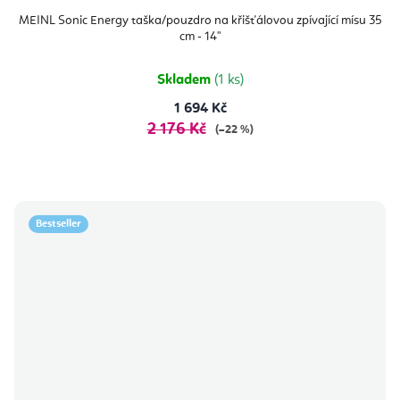
MEINL Sonic Energy taška/pouzdro na křišťálovou zpívající mísu 35
cm - 14"
Skladem
(1 ks)
1 694 Kč
2 176 Kč
(–22 %)
Bestseller