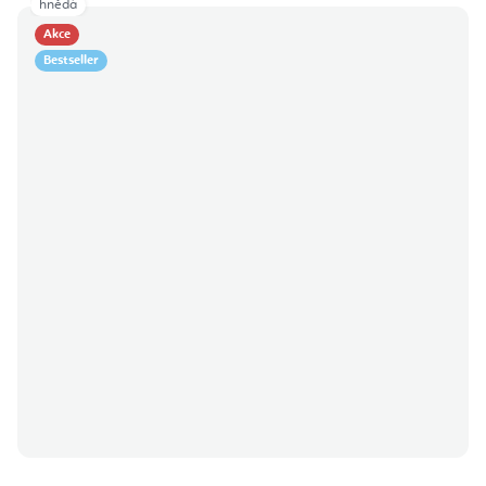
hnědá
Akce
Bestseller