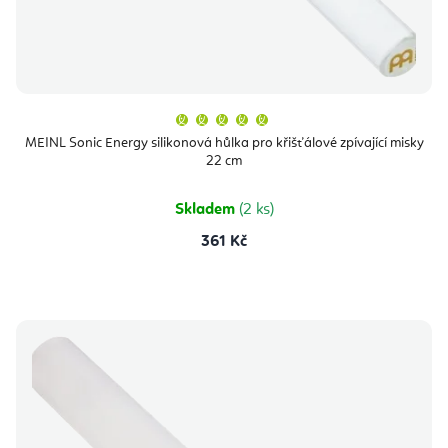
Průměrné
hodnocení
produktu
MEINL Sonic Energy silikonová hůlka pro křišťálové zpívající misky
je
22 cm
5,0
z
5
hvězdiček.
Skladem
(2 ks)
361 Kč