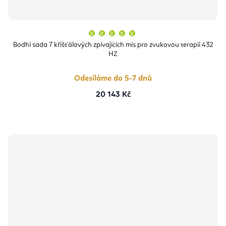
Průměrné
hodnocení
produktu
Bodhi sada 7 křišťálových zpívajících mís pro zvukovou terapii 432
je
HZ
5,0
z
5
hvězdiček.
Odesíláme do 5-7 dnů
20 143 Kč