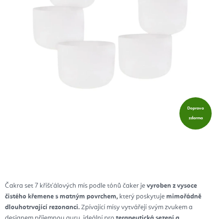
Doprava
zdarma
Čakra set 7 křišťálových mís podle tónů čaker je
vyroben z
vysoce
čistého křemene s matným povrchem,
který poskytuje
mimořádně
dlouhotrvající rezonanci.
Zpívající mísy vytvářejí svým zvukem a
designem příjemnou auru, ideální pro
terapeutická sezení a