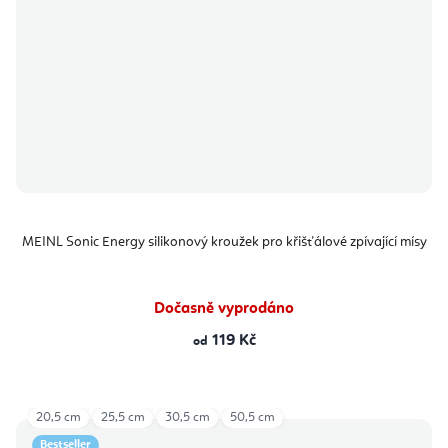
MEINL Sonic Energy silikonový kroužek pro křišťálové zpívající mísy
Dočasně vyprodáno
119 Kč
od
20,5 cm
25,5 cm
30,5 cm
50,5 cm
Bestseller