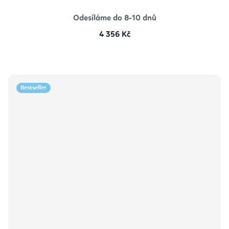
z
5
hvězdiček.
Odesíláme do 8-10 dnů
4 356 Kč
Bestseller