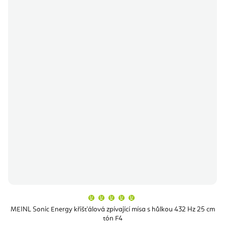
Průměrné
hodnocení
produktu
MEINL Sonic Energy křišťálová zpívající mísa s hůlkou 432 Hz 25 cm
je
tón F4
5,0