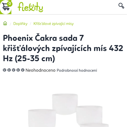
Přejít
NÁKUPNÍ
na
obsah
KOŠÍK
Domů
Doplňky
Křišťálové zpívající mísy
Phoenix Čakra sada 7
křišťálových zpívajících mís 432
Hz (25-35 cm)
Průměrné
Neohodnoceno
Podrobnosti hodnocení
hodnocení
produktu
je
0,0
z
5
hvězdiček.