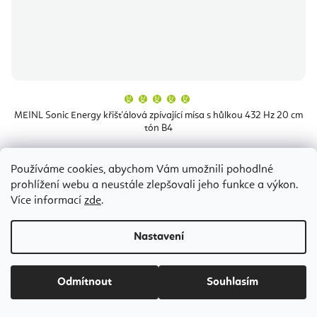
Průměrné
hodnocení
produktu
MEINL Sonic Energy křišťálová zpívající mísa s hůlkou 432 Hz 20 cm
je
tón B4
5,0
z
5
hvězdiček.
Odesíláme do 8-10 dnů
Používáme cookies, abychom Vám umožnili pohodlné
prohlížení webu a neustále zlepšovali jeho funkce a výkon.
3 872 Kč
Více informací
zde
.
Nastavení
Odmítnout
Souhlasím
Z
á