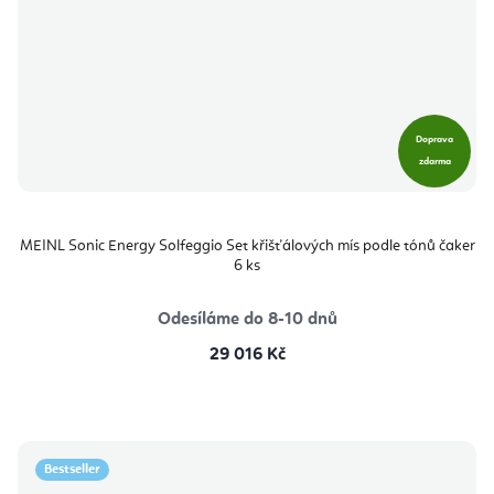
Doprava
zdarma
MEINL Sonic Energy Solfeggio Set křišťálových mís podle tónů čaker
6 ks
Odesíláme do 8-10 dnů
29 016 Kč
Bestseller