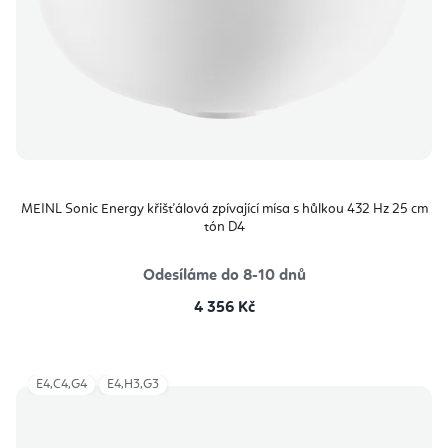
MEINL Sonic Energy křišťálová zpívající mísa s hůlkou 432 Hz 25 cm
tón D4
Odesíláme do 8-10 dnů
4 356 Kč
E4,C4,G4
E4,H3,G3