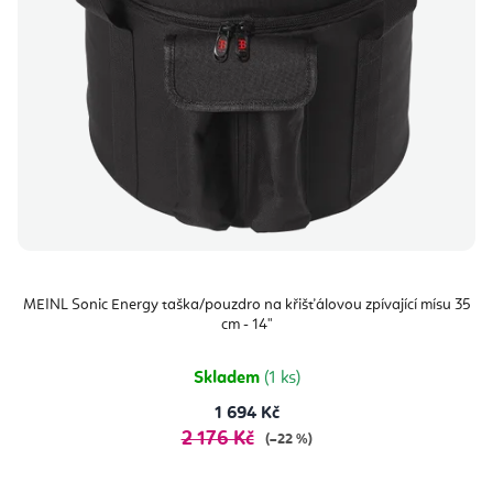
MEINL Sonic Energy taška/pouzdro na křišťálovou zpívající mísu 35
cm - 14"
Skladem
(1 ks)
1 694 Kč
2 176 Kč
(–22 %)