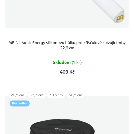
MEINL Sonic Energy silikonová hůlka pro křišťálové zpívající mísy
22,9 cm
Skladem
(1 ks)
409 Kč
20,5 cm
25,5 cm
30,5 cm
50,5 cm
Bestseller