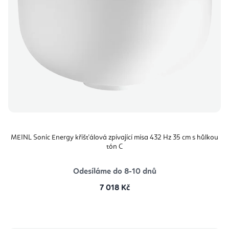
MEINL Sonic Energy křišťálová zpívající mísa 432 Hz 35 cm s hůlkou
tón C
Odesíláme do 8-10 dnů
7 018 Kč