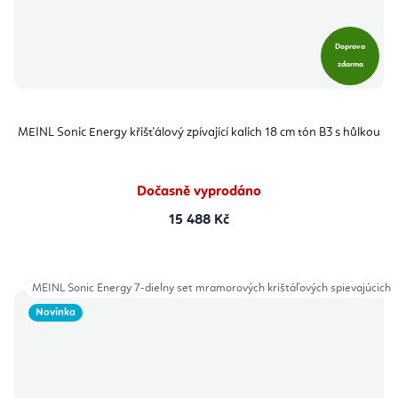
Doprava
zdarma
MEINL Sonic Energy křišťálový zpívající kalich 18 cm tón B3 s hůlkou
Dočasně vyprodáno
15 488 Kč
MEINL Sonic Energy 7-dielny set mramorových krištáľových spievajúcich 
Novinka