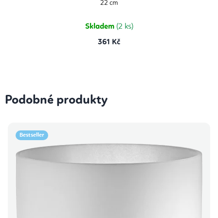
22 cm
5,0
z
5
hvězdiček.
Skladem
(2 ks)
361 Kč
Podobné produkty
Bestseller