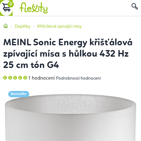
Přejít
NÁKUPNÍ
na
obsah
KOŠÍK
Domů
Doplňky
Křišťálové zpívající mísy
MEINL Sonic Energy křišťálová
zpívající mísa s hůlkou 432 Hz
25 cm tón G4
Průměrné
1 hodnocení
Podrobnosti hodnocení
hodnocení
produktu
je
5,0
Bestseller
z
5
hvězdiček.