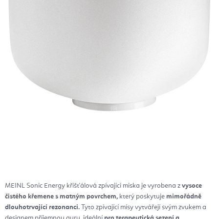
MEINL Sonic Energy křišťálová zpívající miska je vyrobena z
vysoce
čistého křemene s matným povrchem,
který poskytuje
mimořádně
dlouhotrvající rezonanci.
Tyto zpívající mísy vytvářejí svým zvukem a
designem příjemnou auru, ideální
pro terapeutická sezení a