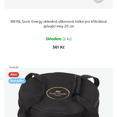
MEINL Sonic Energy skleněná silikonová hůlka pro křišťálové
zpívající mísy 20 cm
Skladem
(2 ks)
361 Kč
hnědá
Akce
Bestseller