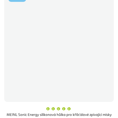
Průměrné
hodnocení
produktu
MEINL Sonic Energy silikonová hůlka pro křišťálové zpívající misky
je