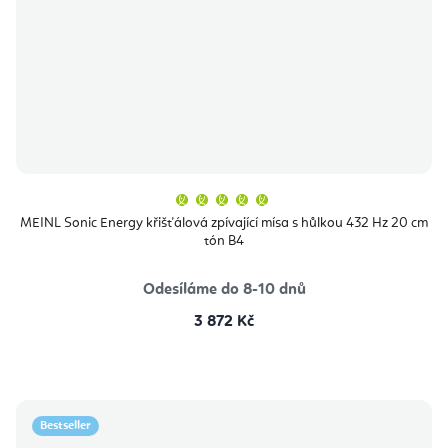
Průměrné
hodnocení
produktu
MEINL Sonic Energy křišťálová zpívající mísa s hůlkou 432 Hz 20 cm
je
tón B4
5,0
z
5
hvězdiček.
Odesíláme do 8-10 dnů
3 872 Kč
Bestseller