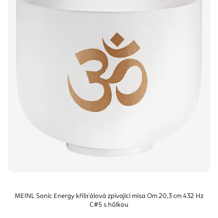
MEINL Sonic Energy křišťálová zpívající mísa Om 20,3 cm 432 Hz
C#5 s hůlkou