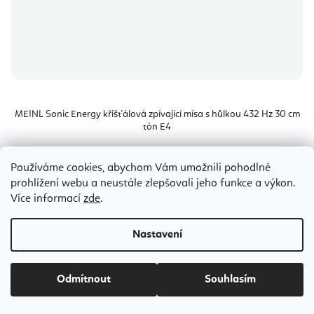
MEINL Sonic Energy křišťálová zpívající mísa s hůlkou 432 Hz 30 cm
tón E4
Odesíláme do 8-10 dnů
Používáme cookies, abychom Vám umožnili pohodlné
prohlížení webu a neustále zlepšovali jeho funkce a výkon.
5 082 Kč
Více informací
zde
.
Nastavení
Odmítnout
Souhlasím
Z
á