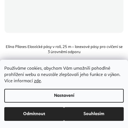
Elina Pilates Elastické pásy v roli, 25 m – latexové pásy pro cvičení se
3 úrovněmi odporu
Skladem
(1 ks)
Používáme cookies, abychom Vám umožnili pohodlné
prohlížení webu a neustále zlepšovali jeho funkce a výkon.
944 Kč
od
Více informací
zde
.
(až –18 %)
Nastavení
Odmítnout
Souhlasím