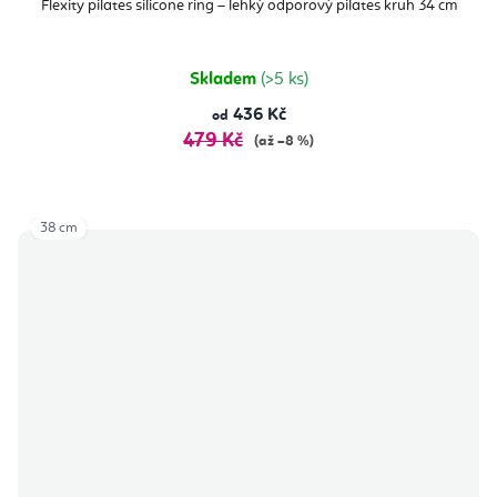
Flexity pilates silicone ring – lehký odporový pilates kruh 34 cm
Skladem
(>5 ks)
436 Kč
od
479 Kč
(až –8 %)
38 cm