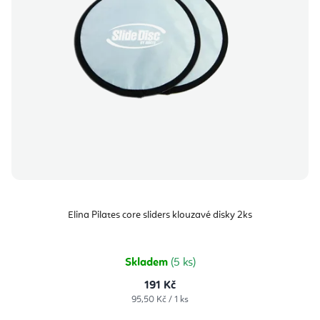
Elina Pilates core sliders klouzavé disky 2ks
Skladem
(5 ks)
191 Kč
Měrná
95,50 Kč / 1 ks
cena: