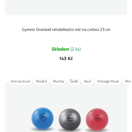
Gymnic Overball rehabilitační míč na cvičení 23 cm
Skladem
(2 ks)
143 Kč
Antracitová
Modrá
Mocha
Šedá
Azul
Vintage Rose
Min