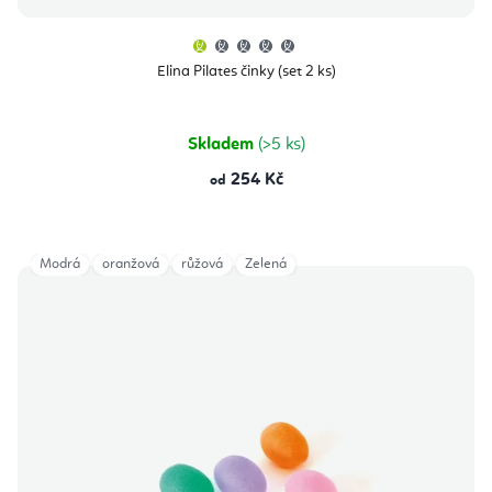
Průměrné
hodnocení
produktu
Elina Pilates činky (set 2 ks)
je
1,0
z
5
hvězdiček.
Skladem
(>5 ks)
254 Kč
od
Modrá
oranžová
růžová
Zelená