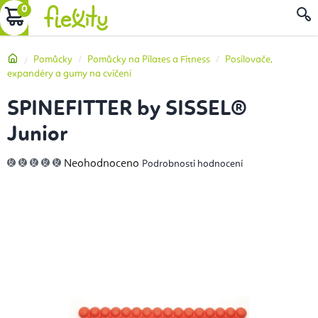
Přejít
NÁKUPNÍ
na
obsah
KOŠÍK
Domů
Pomůcky
Pomůcky na Pilates a Fitness
Posilovače,
expandéry a gumy na cvičení
SPINEFITTER by SISSEL®
Junior
Průměrné
Neohodnoceno
Podrobnosti hodnocení
hodnocení
produktu
je
0,0
z
5
hvězdiček.