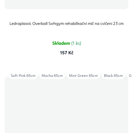
Ledraplastic Overball Softgym rehabilitační míč na cvičení 23 cm
Skladem
(1 ks)
157 Kč
Soft Pink 65cm
Mocha 65cm
Mint Green 65cm
Black 65cm
Gr