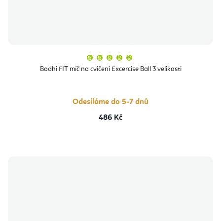
Průměrné
hodnocení
produktu
Bodhi FIT míč na cvičení Excercise Ball 3 velikosti
je
5,0
z
5
hvězdiček.
Odesíláme do 5-7 dnů
486 Kč