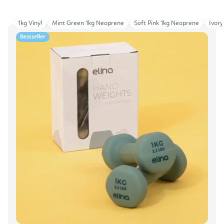
1kg Vinyl
Mint Green 1kg Neoprene
Soft Pink 1kg Neoprene
Ivory
Bestseller