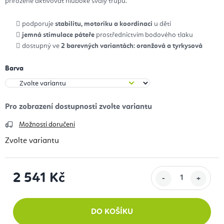
přirozeně aktivovat hluboké svaly trupu.
podporuje
stabilitu, motoriku a koordinaci
u dětí
jemná stimulace páteře
prostřednictvím bodového tlaku
dostupný ve
2 barevných variantách: oranžová a tyrkysová
Barva
Možnosti doručení
Zvolte variantu
2 541 Kč
Měrná cena:
DO KOŠÍKU