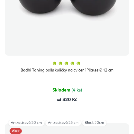
Průměrné
hodnocení
produktu
Bodhi Toning balls kuličky na cvičení Pilates Ø 12 cm
je
5,0
z
5
hvězdiček.
Skladem
(4 ks)
320 Kč
od
Antracitová 20 cm
Antracitová 25 cm
Black 30cm
Akce