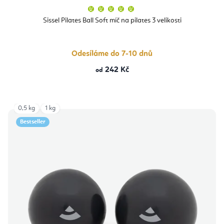
Průměrné
hodnocení
produktu
Sissel Pilates Ball Soft míč na pilates 3 velikosti
je
5,0
z
5
hvězdiček.
Odesíláme do 7-10 dnů
242 Kč
od
0,5 kg
1 kg
Bestseller