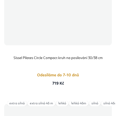
Sissel Pilates Circle Compact kruh na posilování 30/38 cm
Odesíláme do 7-10 dnů
719 Kč
extra silná
extra silná 46 m
lehká
lehká 46m
silná
silná 46