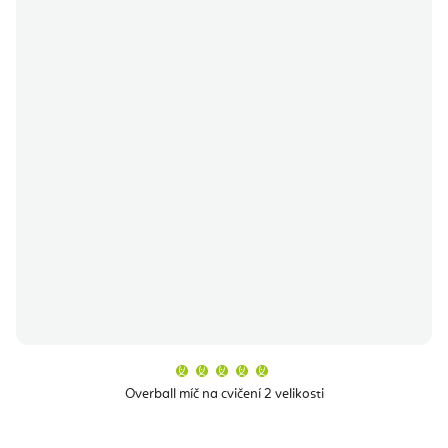
Průměrné
hodnocení
produktu
Overball míč na cvičení 2 velikosti
je
5,0
z
5