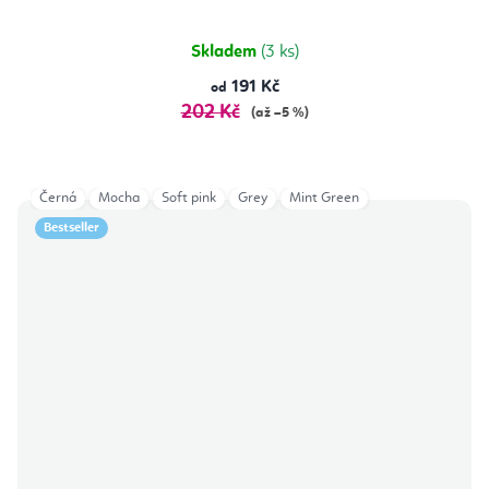
Skladem
(3 ks)
191 Kč
od
202 Kč
(až –5 %)
Černá
Mocha
Soft pink
Grey
Mint Green
Bestseller