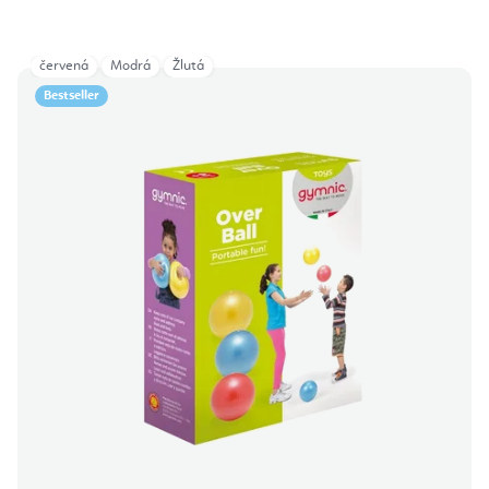
červená
Modrá
Žlutá
Bestseller