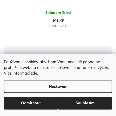
Skladem
(5 ks)
191 Kč
Měrná
95,50 Kč / 1 ks
cena:
Používáme cookies, abychom Vám umožnili pohodlné
prohlížení webu a neustále zlepšovali jeho funkce a výkon.
Více informací
zde
.
Nastavení
Odmítnout
Souhlasím