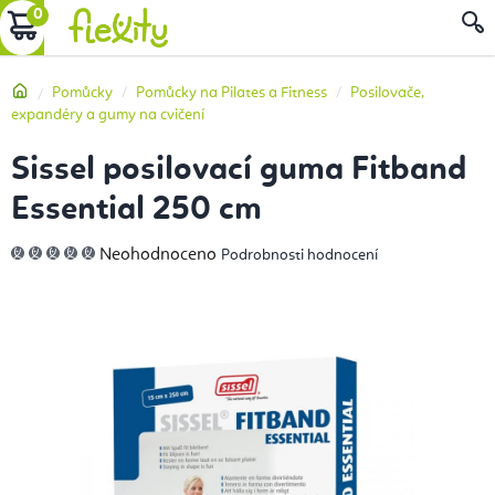
Přejít
NÁKUPNÍ
na
obsah
KOŠÍK
Domů
Pomůcky
Pomůcky na Pilates a Fitness
Posilovače,
expandéry a gumy na cvičení
Sissel posilovací guma Fitband
Essential 250 cm
Průměrné
Neohodnoceno
Podrobnosti hodnocení
hodnocení
produktu
je
0,0
z
5
hvězdiček.