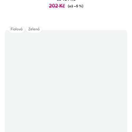
202 Kč
(až –5 %)
Fialová
Zelená