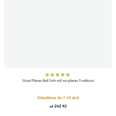
Průměrné
hodnocení
produktu
Sissel Pilates Ball Soft míč na pilates 3 velikosti
je
5,0
z
5
hvězdiček.
Odesíláme do 7-10 dnů
242 Kč
od