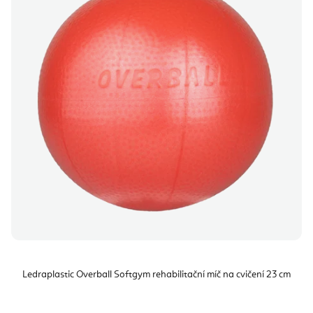
Ledraplastic Overball Softgym rehabilitační míč na cvičení 23 cm