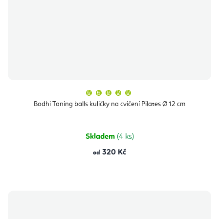
Průměrné
hodnocení
produktu
Bodhi Toning balls kuličky na cvičení Pilates Ø 12 cm
je
5,0
z
5
hvězdiček.
Skladem
(4 ks)
320 Kč
od