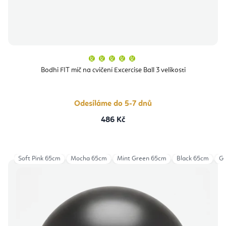
Průměrné
hodnocení
produktu
Bodhi FIT míč na cvičení Excercise Ball 3 velikosti
je
5,0
z
5
hvězdiček.
Odesíláme do 5-7 dnů
486 Kč
Soft Pink 65cm
Mocha 65cm
Mint Green 65cm
Black 65cm
Gr