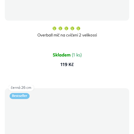
Průměrné
hodnocení
produktu
Overball míč na cvičení 2 velikosti
je
5,0
z
5
hvězdiček.
Skladem
(1 ks)
119 Kč
černá 26 cm
Bestseller