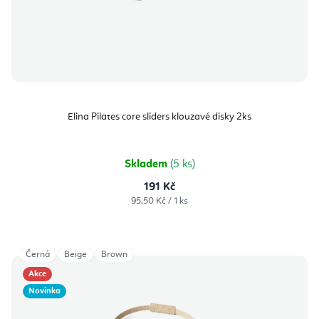
Elina Pilates core sliders klouzavé disky 2ks
Skladem
(5 ks)
191 Kč
Měrná
95,50 Kč / 1 ks
cena:
Černá
Beige
Brown
Akce
Novinka