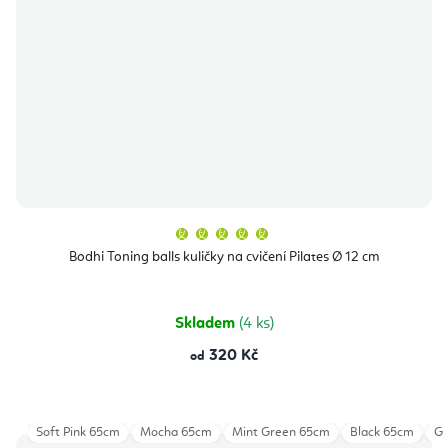
Průměrné
hodnocení
produktu
Bodhi Toning balls kuličky na cvičení Pilates Ø 12 cm
je
5,0
z
5
hvězdiček.
Skladem
(4 ks)
320 Kč
od
Soft Pink 65cm
Mocha 65cm
Mint Green 65cm
Black 65cm
Gr