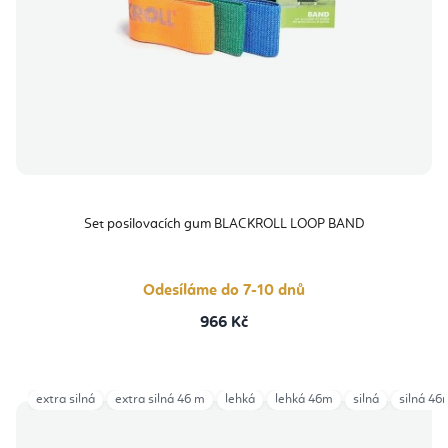
Set posilovacích gum BLACKROLL LOOP BAND
Odesíláme do 7-10 dnů
966 Kč
extra silná
extra silná 46 m
lehká
lehká 46m
silná
silná 46