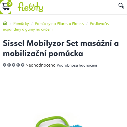
Přejít
NÁKUPNÍ
na
obsah
KOŠÍK
Domů
Pomůcky
Pomůcky na Pilates a Fitness
Posilovače,
expandéry a gumy na cvičení
Sissel Mobilyzor Set masážní a
mobilizační pomůcka
Průměrné
Neohodnoceno
Podrobnosti hodnocení
hodnocení
produktu
je
0,0
z
5
hvězdiček.