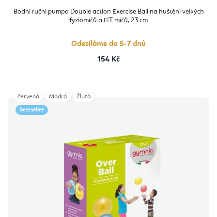
Bodhi ruční pumpa Double action Exercise Ball na huštění velkých
fyziomíčů a FIT míčů, 23 cm
Odesíláme do 5-7 dnů
154 Kč
červená
Modrá
Žlutá
Bestseller