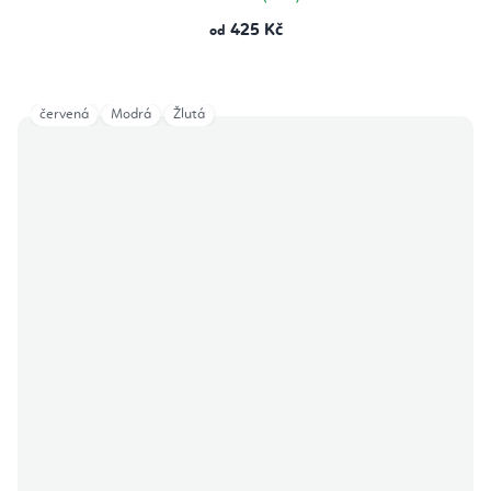
425 Kč
od
červená
Modrá
Žlutá