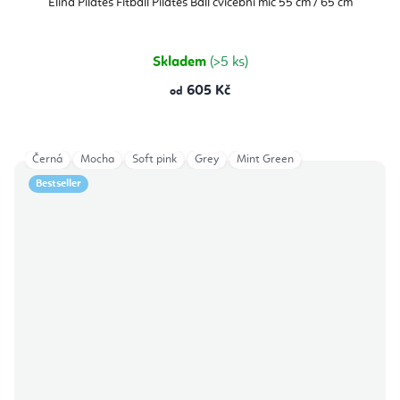
Elina Pilates Fitball Pilates Ball cvičební míč 55 cm / 65 cm
Skladem
(>5 ks)
605 Kč
od
Černá
Mocha
Soft pink
Grey
Mint Green
Bestseller