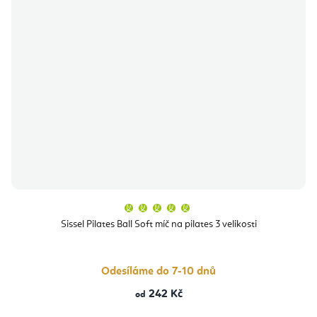
Průměrné
hodnocení
produktu
Sissel Pilates Ball Soft míč na pilates 3 velikosti
je
5,0
z
5
hvězdiček.
Odesíláme do 7-10 dnů
242 Kč
od