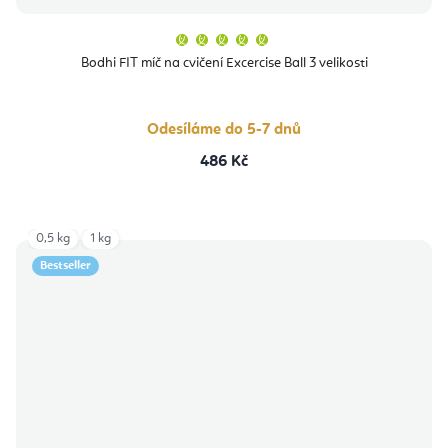
Průměrné
hodnocení
produktu
Bodhi FIT míč na cvičení Excercise Ball 3 velikosti
je
5,0
z
5
hvězdiček.
Odesíláme do 5-7 dnů
486 Kč
0,5 kg
1 kg
Bestseller