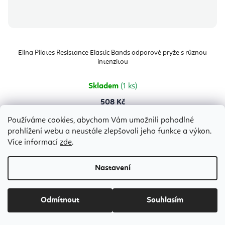
Elina Pilates Resistance Elastic Bands odporové pryže s různou
intenzitou
Skladem
(1 ks)
508 Kč
Používáme cookies, abychom Vám umožnili pohodlné
prohlížení webu a neustále zlepšovali jeho funkce a výkon.
Černá
Fialová
Zelená
Rozšírenie 12 m
Nástavec Trigger Tool
Více informací
zde
.
Bestseller
Nastavení
Odmítnout
Souhlasím