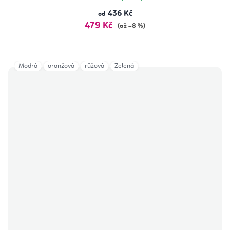
436 Kč
od
479 Kč
(až –8 %)
Modrá
oranžová
růžová
Zelená