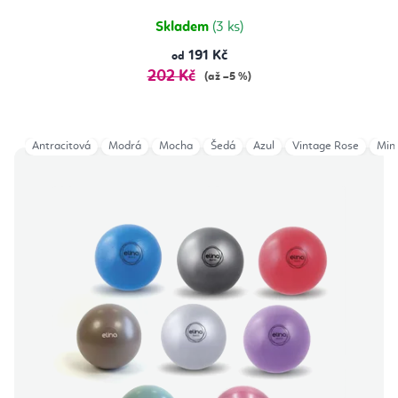
Skladem
(3 ks)
191 Kč
od
202 Kč
(až –5 %)
Antracitová
Modrá
Mocha
Šedá
Azul
Vintage Rose
Min