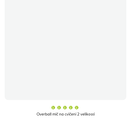
Průměrné
hodnocení
produktu
Overball míč na cvičení 2 velikosti
je
5,0
z
5
hvězdiček.