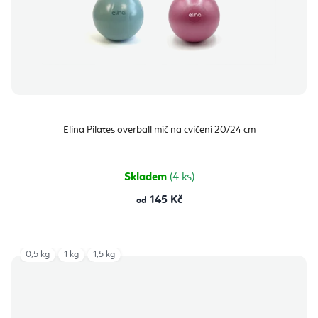
Elina Pilates overball míč na cvičení 20/24 cm
Skladem
(4 ks)
145 Kč
od
0,5 kg
1 kg
1,5 kg