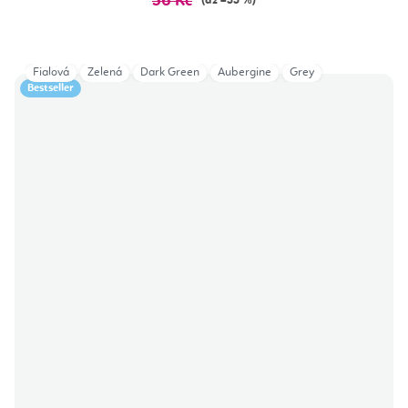
36 Kč
(až –33 %)
Fialová
Zelená
Dark Green
Aubergine
Grey
Bestseller