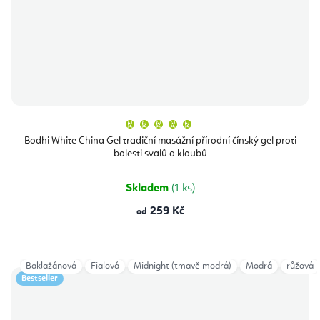
Průměrné
hodnocení
produktu
Bodhi White China Gel tradiční masážní přírodní čínský gel proti
je
bolesti svalů a kloubů
5,0
z
5
hvězdiček.
Skladem
(1 ks)
259 Kč
od
Baklažánová
Fialová
Midnight (tmavě modrá)
Modrá
růžová
Bestseller