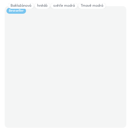
Baklažánová
hnědá
světle modrá
Tmavě modrá
Bestseller