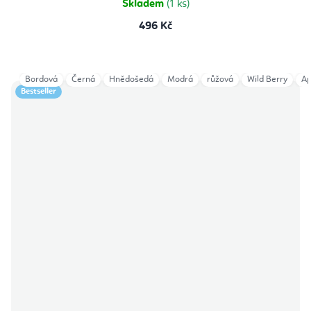
Skladem
(1 ks)
496 Kč
Bordová
Černá
Hnědošedá
Modrá
růžová
Wild Berry
Ap
Bestseller