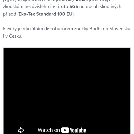
zkouškám nezávislého institutu
SGS
na obsah škodlivých
přísad (
Eko-Tex Standard 100 EU
).
Flexity je oficiálním distributorem značky Bodhi na Slovensku
i v Česku.