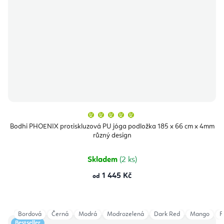
Průměrné
hodnocení
produktu
Bodhi PHOENIX protiskluzová PU jóga podložka 185 x 66 cm x 4mm
je
různý design
5,0
z
5
hvězdiček.
Skladem
(2 ks)
1 445 Kč
od
Bordová
Černá
Modrá
Modrozelená
Dark Red
Mango
F
Bestseller