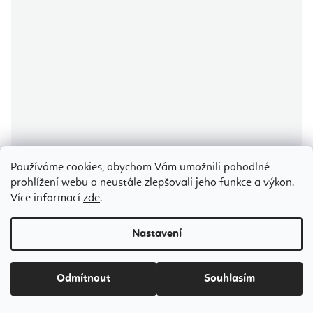
Používáme cookies, abychom Vám umožnili pohodlné
prohlížení webu a neustále zlepšovali jeho funkce a výkon.
Více informací
zde
.
Průměrné
hodnocení
produktu
Bodhi PHOENIX YANTRA Tribal protiskluzová jóga podložka černá
Nastavení
je
185 x 66 cm x 4 mm
4,9
z
5
hvězdiček.
Odesíláme do 5-7 dnů
Odmítnout
Souhlasím
1 469 Kč