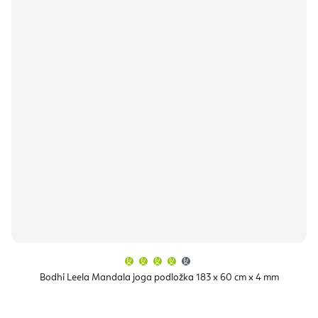
Průměrné
hodnocení
produktu
Bodhi Leela Mandala joga podložka 183 x 60 cm x 4 mm
je
4,3
z
5
hvězdiček.