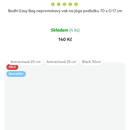
Průměrné
hodnocení
produktu
Bodhi Easy Bag nepromokavý vak na jóga podložku 70 x O 17 cm
je
5,0
z
5
hvězdiček.
Skladem
(4 ks)
140 Kč
Antracitová 20 cm
Antracitová 25 cm
Black 30cm
Akce
Bestseller