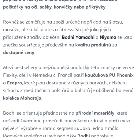
polštářky na oči, sošky, konvičky nebo přikrývky
.
Rovněž se zaměřuje na zboží určené například na šiatsu,
masáže, ale také pilates a fitness. Stejně jako jejich
přidružené značky oblečení
Bodhi
Yamadhi
a
Niyama
se tato
značka soustřeďuje především na
kvalitu produktů
za
dostupné ceny
.
Mezi bestsellery a nejžádanější podložky této značky nejen ve
Flexity, ale i v Německu či Francii patří
kaučukové PU Phoenix
a
Ecopro
, které jsou dostupné v různých barvách, délkách i
šířkách. Z meditačních polštářů a bolstrů je oblíbená barevná
kolekce Maharaja
.
Bodhi se orientuje přednostně na
přírodní materiály
, které
neškodí životnímu prostředí, ani vašemu zdraví a patří mezi
největší výrobce v tomto segmentu. Jako jedna z mála
jógových společností své podložky
Bodhi
podrobuje