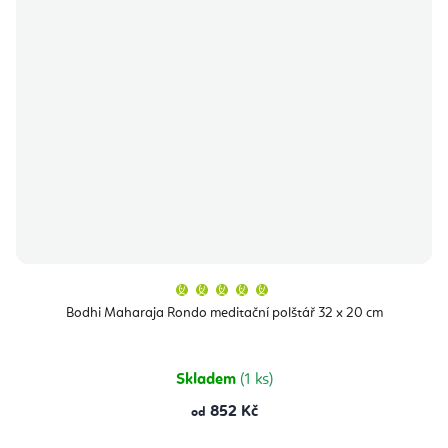
Průměrné
hodnocení
produktu
Bodhi Maharaja Rondo meditační polštář 32 x 20 cm
je
5,0
z
5
hvězdiček.
Skladem
(1 ks)
852 Kč
od