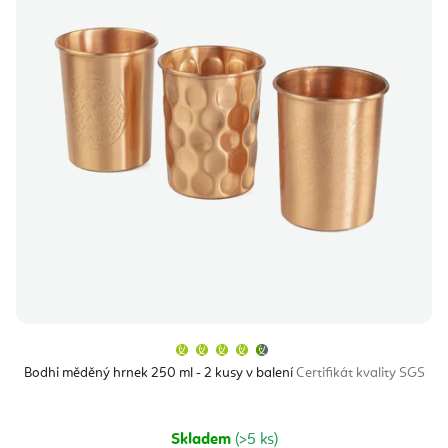
Průměrné
hodnocení
produktu
Bodhi měděný hrnek 250 ml - 2 kusy v balení
Certifikát kvality SGS
je
4,9
z
5
hvězdiček.
Skladem
(>5 ks)