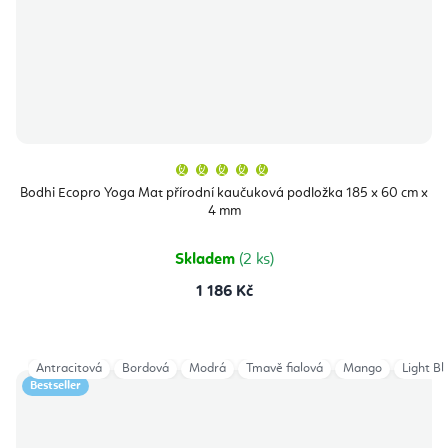
Průměrné
hodnocení
produktu
Bodhi Ecopro Yoga Mat přírodní kaučuková podložka 185 x 60 cm x
je
4 mm
5,0
z
5
hvězdiček.
Skladem
(2 ks)
1 186 Kč
Antracitová
Bordová
Modrá
Tmavě fialová
Mango
Light Bl
Bestseller