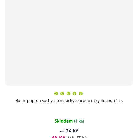
Průměrné
hodnocení
produktu
Bodhi popruh suchý zip na uchycení podložky na jógu 1 ks
je
5,0
z
5
hvězdiček.
Skladem
(1 ks)
24 Kč
od