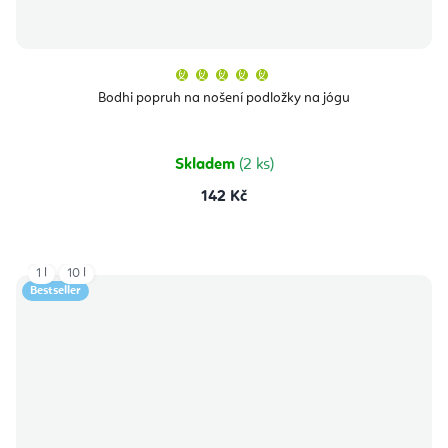
Průměrné
hodnocení
produktu
Bodhi popruh na nošení podložky na jógu
je
5,0
z
5
hvězdiček.
Skladem
(2 ks)
142 Kč
1 l
10 l
Bestseller