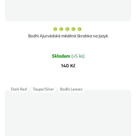
Průměrné
hodnocení
produktu
Bodhi Ajurvédská měděná škrabka na jazyk
je
5,0
z
5
hvězdiček.
Skladem
(>5 ks)
140 Kč
Dark Red
Taupe/Silver
Bodhi Leaves