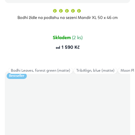
Průměrné
hodnocení
produktu
Bodhi židle na podlahu na sezení Mandir XL 50 x 46 cm
je
5,0
z
5
hvězdiček.
Skladem
(2 ks)
1 590 Kč
od
Bodhi Leaves, forest green (matte)
TribAlign, blue (matte)
Moon Pha
Bestseller