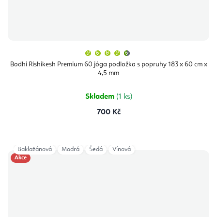
Průměrné
hodnocení
produktu
Bodhi Rishikesh Premium 60 jóga podložka s popruhy 183 x 60 cm x
je
4,5 mm
4,8
z
5
hvězdiček.
Skladem
(1 ks)
700 Kč
Baklažánová
Modrá
Šedá
Vínová
Akce