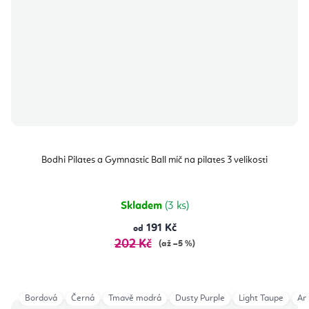
Bodhi Pilates a Gymnastic Ball míč na pilates 3 velikosti
Skladem
(3 ks)
191 Kč
od
202 Kč
(až –5 %)
Bordová
Černá
Tmavě modrá
Dusty Purple
Light Taupe
An