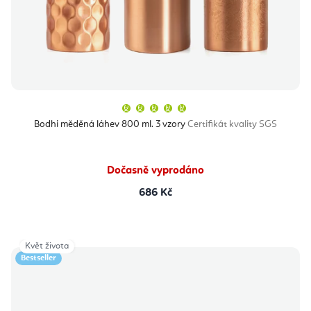
u
t
k
ů
t
ů
Průměrné
hodnocení
produktu
Bodhi měděná láhev 800 ml. 3 vzory
Certifikát kvality SGS
je
5,0
z
5
hvězdiček.
Dočasně vyprodáno
686 Kč
Květ života
Bestseller