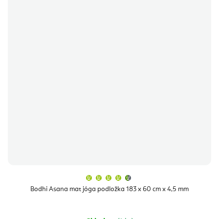
Průměrné
hodnocení
produktu
Bodhi Asana mat jóga podložka 183 x 60 cm x 4,5 mm
je
4,9
z
5
hvězdiček.