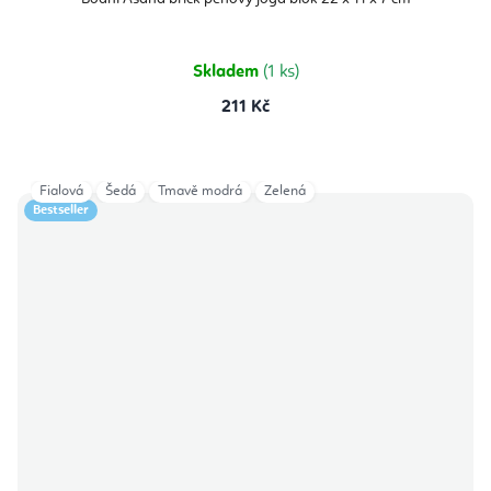
je
4,9
z
5
hvězdiček.
Skladem
(1 ks)
211 Kč
Fialová
Šedá
Tmavě modrá
Zelená
Bestseller