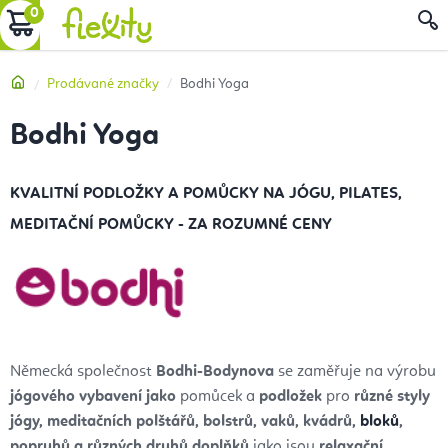
Přejít
NÁKUPNÍ
na
obsah
KOŠÍK
Domů
Prodávané značky
Bodhi Yoga
Bodhi Yoga
KVALITNÍ PODLOŽKY A POMŮCKY NA JÓGU, PILATES,
MEDITAČNÍ POMŮCKY - ZA ROZUMNÉ CENY
Německá společnost
Bodhi-Bodynova
se zaměřuje na výrobu
jógového vybavení jako
pomůcek a
podložek
pro
různé styly
jógy, meditačních polštářů, bolstrů, vaků, kvádrů,
bloků
,
popruhů a různých druhů doplňků
jako jsou
relaxační