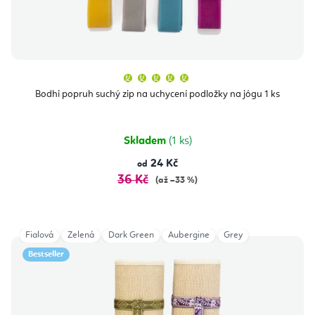
Průměrné
hodnocení
produktu
Bodhi popruh suchý zip na uchycení podložky na jógu 1 ks
je
5,0
z
5
hvězdiček.
Skladem
(1 ks)
24 Kč
od
36 Kč
(až –33 %)
Fialová
Zelená
Dark Green
Aubergine
Grey
Bestseller