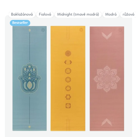
Baklažánová
Fialová
Midnight (tmavě modrá)
Modrá
růžová
Bestseller