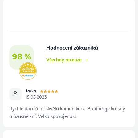
Z
á
p
a
t
Hodnocení zákazníků
í
98 %
Všechny recenze
Jarka
15.06.2023
Rychlé doručení, skvělá komunikace. Bubínek je krásný
a úžasně zní. Velká spokojenost.