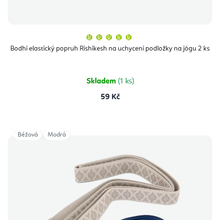
Průměrné
hodnocení
produktu
Bodhi elastický popruh Rishikesh na uchycení podložky na jógu 2 ks
je
5,0
z
5
hvězdiček.
Skladem
(1 ks)
59 Kč
Béžová
Modrá