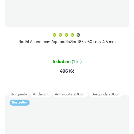
Průměrné
hodnocení
produktu
Bodhi Asana mat jóga podložka 183 x 60 cm x 4,5 mm
je
4,9
z
5
hvězdiček.
Skladem
(1 ks)
496 Kč
Burgundy
Anthracit
Anthracite 200cm
Burgundy 200cm
Bestseller