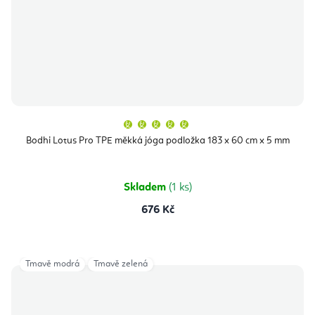
Průměrné
hodnocení
produktu
Bodhi Lotus Pro TPE měkká jóga podložka 183 x 60 cm x 5 mm
je
5,0
z
5
hvězdiček.
Skladem
(1 ks)
676 Kč
Tmavě modrá
Tmavě zelená