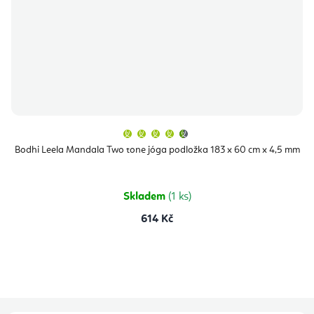
Průměrné
hodnocení
produktu
Bodhi Leela Mandala Two tone jóga podložka 183 x 60 cm x 4,5 mm
je
4,9
z
5
hvězdiček.
Skladem
(1 ks)
614 Kč