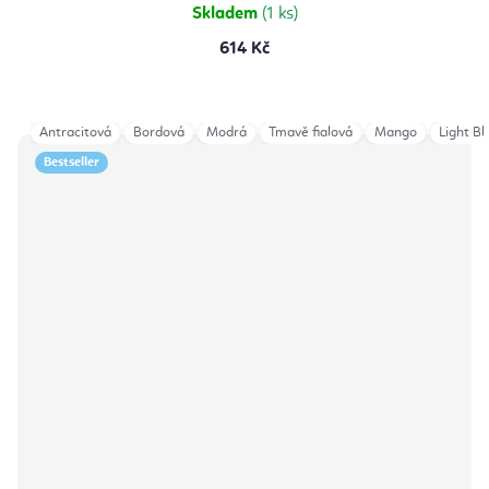
hvězdiček.
Skladem
(1 ks)
614 Kč
Antracitová
Bordová
Modrá
Tmavě fialová
Mango
Light Bl
Bestseller