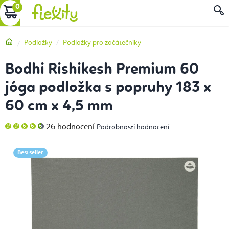
Přejít
NÁKUPNÍ
na
obsah
KOŠÍK
Domů
Podložky
Podložky pro začátečníky
Bodhi Rishikesh Premium 60
jóga podložka s popruhy 183 x
60 cm x 4,5 mm
Průměrné
26 hodnocení
Podrobnosti hodnocení
hodnocení
produktu
je
4,8
Bestseller
z
5
hvězdiček.