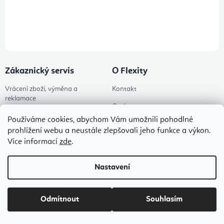
Přihlášením odběru souhlasíte s
podmínkami ochrany osobních
údajů
Zákaznický servis
O Flexity
Vrácení zboží, výměna a
Kontakt
reklamace
O nás
Obchodní podmínky
Používáme cookies, abychom Vám umožnili pohodlné
Magazín
prohlížení webu a neustále zlepšovali jeho funkce a výkon.
Ochrana osobních údajů
Více informací
zde
.
Příběhy
Doprava a platba
Ke stažení
Nastavení
Flexity Family Ambasadoři
Spolupráce
Poradna
Odmítnout
Souhlasím
Pro firmy
Hodnocení obchodu