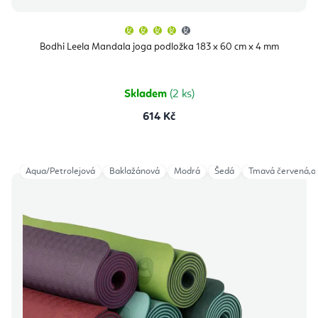
Průměrné
hodnocení
produktu
Bodhi Leela Mandala joga podložka 183 x 60 cm x 4 mm
je
4,3
z
5
hvězdiček.
Skladem
(2 ks)
614 Kč
Aqua/Petrolejová
Baklažánová
Modrá
Šedá
Tmavá červená,an