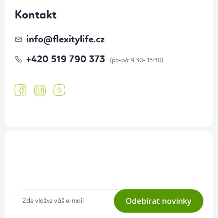
Kontakt
info
@
flexitylife.cz
+420 519 790 373
Přihlášení odběru newsletteru
Tajné akce, výprodeje a soutěže na váš e-mail
Odebírat novinky