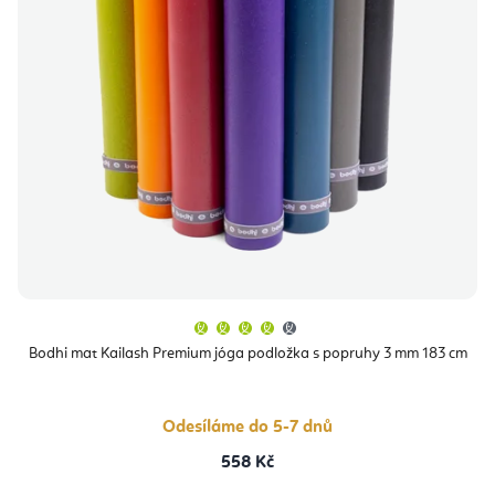
Průměrné
hodnocení
produktu
Bodhi mat Kailash Premium jóga podložka s popruhy 3 mm 183 cm
je
4,1
z
5
hvězdiček.
Odesíláme do 5-7 dnů
558 Kč