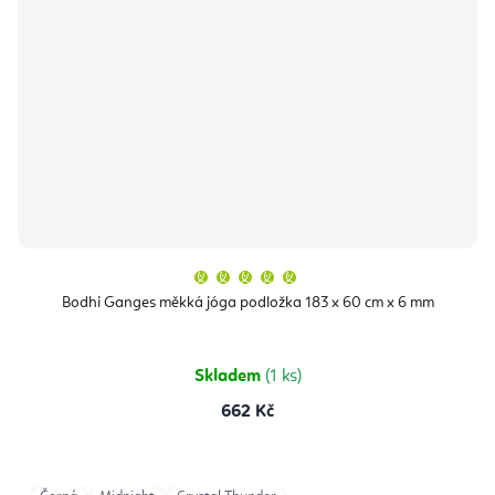
Průměrné
hodnocení
produktu
Bodhi Ganges měkká jóga podložka 183 x 60 cm x 6 mm
je
5,0
z
5
hvězdiček.
Skladem
(1 ks)
662 Kč