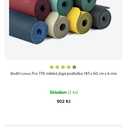
Průměrné
hodnocení
produktu
Bodhi Lotus Pro TPE měkká jóga podložka 183 x 60 cm x 6 mm
je
4,9
z
5
hvězdiček.
Skladem
(2 ks)
902 Kč