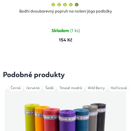
Průměrné
hodnocení
produktu
Bodhi dvoubarevný popruh na nošení jóga podložky
je
4,5
z
5
hvězdiček.
Skladem
(1 ks)
154 Kč
Podobné produkty
Černá
červená
Šedá
Tmavě modrá
Wild Berry
Hořčicová