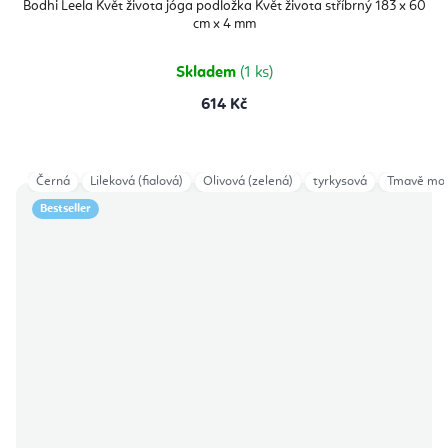
Bodhi Leela Květ života jóga podložka Květ života stříbrný 183 x 60
cm x 4 mm
Skladem
(1 ks)
614 Kč
Černá
Lileková (fialová)
Olivová (zelená)
tyrkysová
Tmavě mod
Bestseller