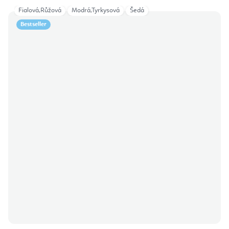
Fialová,Růžová
Modrá,Tyrkysová
Šedá
Bestseller