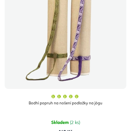
Průměrné
hodnocení
produktu
Bodhi popruh na nošení podložky na jógu
je
5,0
z
5
hvězdiček.
Skladem
(2 ks)