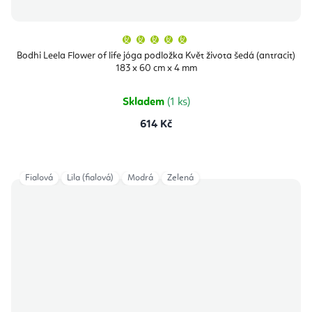
Průměrné
hodnocení
produktu
Bodhi Leela Flower of life jóga podložka Květ života šedá (antracit)
je
183 x 60 cm x 4 mm
5,0
z
5
hvězdiček.
Skladem
(1 ks)
614 Kč
Fialová
Lila (fialová)
Modrá
Zelená