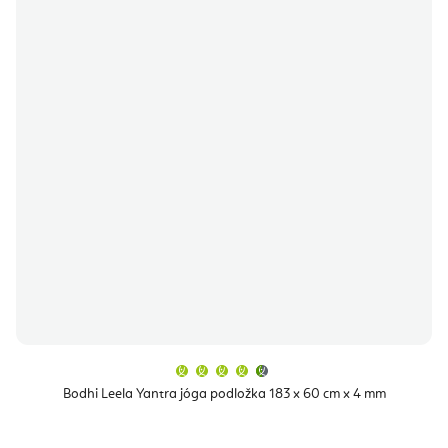
Průměrné
hodnocení
produktu
Bodhi Leela Yantra jóga podložka 183 x 60 cm x 4 mm
je
4,8
z
5