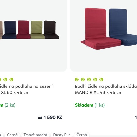
Průměrné
Průměrné
hodnocení
hodnocení
produktu
produktu
idle na podlahu na sezení
Bodhi židle na podlahu skláda
je
je
5,0
5,0
 XL 50 x 46 cm
MANDIR XL 48 x 46 cm
z
z
5
5
hvězdiček.
hvězdiček.
em
(2 ks)
Skladem
(1 ks)
1 590 Kč
1
od
á
Černá
Tmavě modrá
Dusty Purple
Černá
Light Taupe
Anthracite