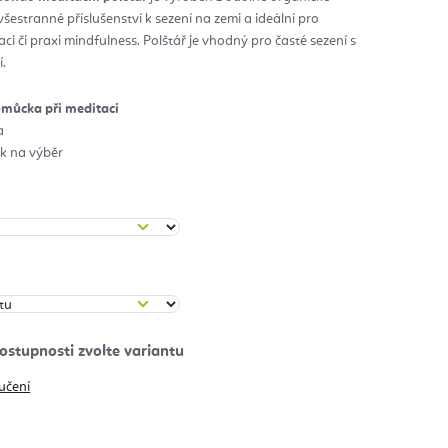
 všestranné příslušenství k sezení na zemi a ideální pro
diček.
i či praxi mindfulness. Polštář je vhodný pro časté sezení s
í.
omůcka při meditaci
a
k na výběr
učení