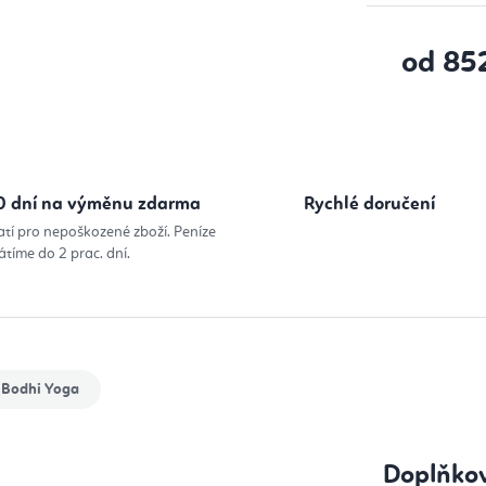
od
85
Měrná cena
0 dní na výměnu zdarma
Rychlé doručení
atí pro nepoškozené zboží. Peníze
átíme do 2 prac. dní.
Bodhi Yoga
Doplňko