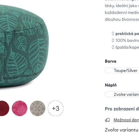
z
látky, ideální jako
5
hvěz
každodenní meditac
dlouhou životnost
praktická p
100% bavln
špalda/kape
Barva
Náplň
Možnosti dor
Zvolte variantu