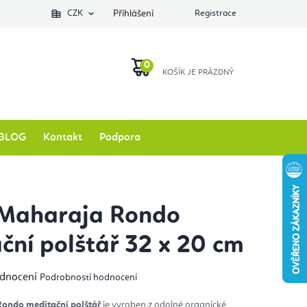
Podlozkynajogu.cz
CZK
Zkontrolovat stav objednávky
Přihlášení
Registrace
O nás
NÁKUPNÍ
KOŠÍK
BLOG
Kontakt
Podpora
 Maharaja Rondo
ční polštář 32 x 20 cm
měrné
odnocení
Podrobnosti hodnocení
nocení
duktu
ondo meditační polštář
je vyroben z odolné organické