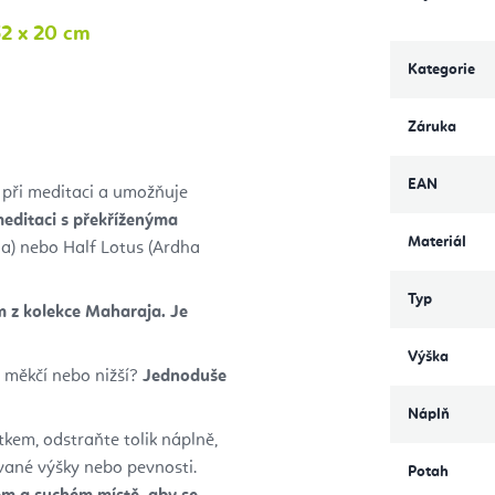
2 x 20 cm
Kategorie
Záruka
EAN
 při meditaci a umožňuje
editaci s překříženýma
Materiál
a) nebo Half Lotus (Ardha
Typ
m z kolekce Maharaja. Je
Výška
l měkčí nebo nižší?
Jednoduše
Náplň
kem, odstraňte tolik náplně,
vané výšky nebo pevnosti.
Potah