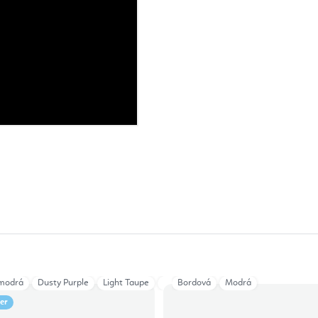
modrá
Tmavě modrá
Dusty Purple
Zelená
Light Taupe
Anthracite
Bordová
Modrá
ler