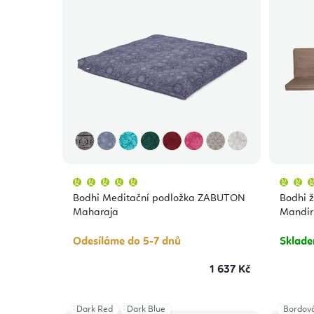
Průměrné
hodnocení
produktu
Bodhi Meditační podložka ZABUTON
Bodhi ž
je
5,0
Maharaja
Mandir
z
5
hvězdiček.
Odesíláme do 5-7 dnů
Sklad
1 637 Kč
Dark Red
Dark Blue
Bordov