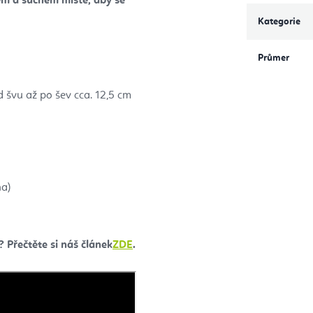
ém a suchém místě, aby se
Kategorie
Průmer
d švu až po šev cca. 12,5 cm
na)
 Přečtěte si náš článek
ZDE
.