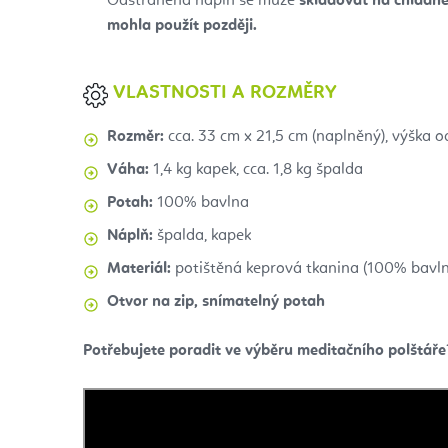
Odstraněná náplň se může
skladovat na chladn
mohla použít později.
VLASTNOSTI A ROZMĚRY
Rozměr:
cca. 33 cm x 21,5 cm (naplněný), výška o
Váha:
1,4 kg kapek, cca. 1,8 kg špalda
Potah:
100% bavlna
Náplň:
špalda, kapek
Materiál:
potištěná keprová tkanina (100% bavl
Otvor na zip, snímatelný potah
Potřebujete poradit ve výběru meditačního polštáře?