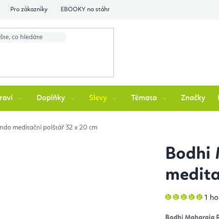
Pro zákazníky
EBOOKY na stáhnutí
Flexity Family Ambasádori
raví
Doplňky
Slevy
Témata
Značky
do meditační polštář 32 x 20 cm
Bodhi
medita
Prů
1 h
hod
pro
je
Bodhi Maharaja R
5,0