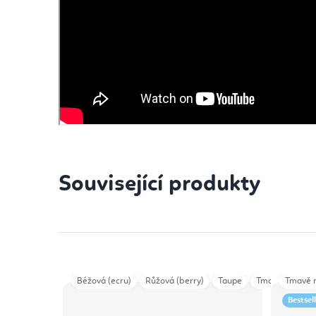
Související produkty
Béžová (ecru)
Růžová (berry)
Taupe
Tmavě červená
Tmavě 
Bestsel