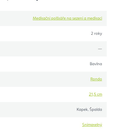
Meditační polštáře na sezení a meditaci
2 roky
—
Bavlna
Rondo
21,5 cm
Kapek, Špalda
Snímatelný