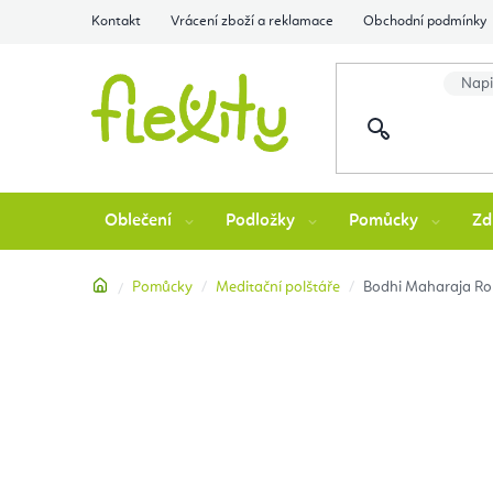
Přejít
Kontakt
Vrácení zboží a reklamace
Obchodní podmínky
na
obsah
Oblečení
Podložky
Pomůcky
Zd
Domů
Pomůcky
Meditační polštáře
Bodhi Maharaja Ron