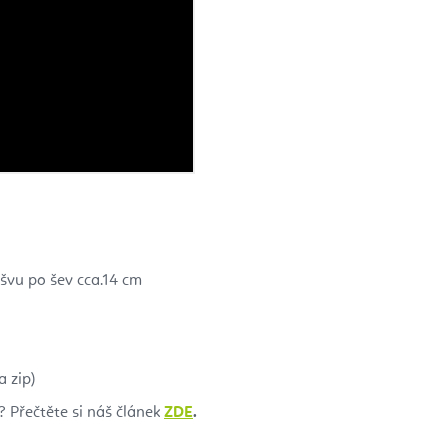
švu po šev cca.14 cm
 zip)
 Přečtěte si náš článek
ZDE
.