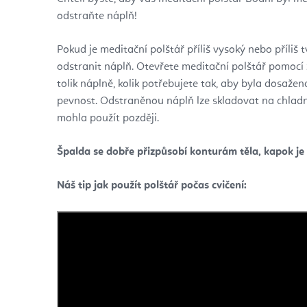
odstraňte náplň!
Pokud je meditační polštář příliš vysoký nebo příliš 
odstranit náplň. Otevřete meditační polštář pomocí
tolik náplně, kolik potřebujete tak, aby byla dosaž
pevnost. Odstraněnou náplň lze skladovat na chlad
mohla použít později.
Špalda se dobře přizpůsobí konturám těla, kapok je le
Náš tip jak použít polštář počas cvičení: