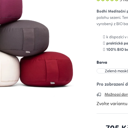
hod
pro
je
Bodhi Meditační
5,0
z
polohu sezení. Ten
5
hvěz
vyrobený z BIO ba
k dispozici 
praktická p
100% BIO b
Barva
Možnosti dor
Zvolte variantu