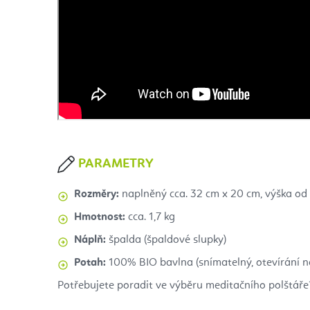
PARAMETRY
Rozměry:
naplněný cca. 32 cm x 20 cm, výška od 
Hmotnost:
cca. 1,7 kg
Náplň:
špalda (špaldové slupky)
Potah:
100% BIO bavlna (snímatelný, otevírání na
Potřebujete poradit ve výběru meditačního polštáře?