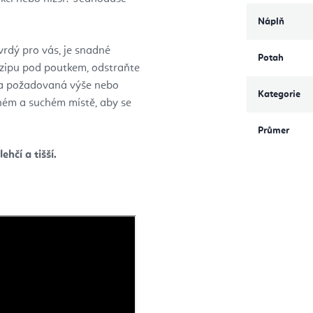
Náplň
tvrdý pro vás, je snadné
Potah
 zipu pod poutkem, odstraňte
ena požadovaná výše nebo
Kategorie
ném a suchém místě, aby se
Průmer
hčí a tišší.