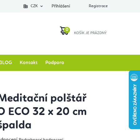
Podlozkynajogu.cz
CZK
Zkontrolovat stav objednávky
Přihlášení
Registrace
O nás
NÁKUPNÍ
KOŠÍK
BLOG
Kontakt
Podpora
Meditační polštář
 ECO 32 x 20 cm
špalda
měrné
odnocení
Podrobnosti hodnocení