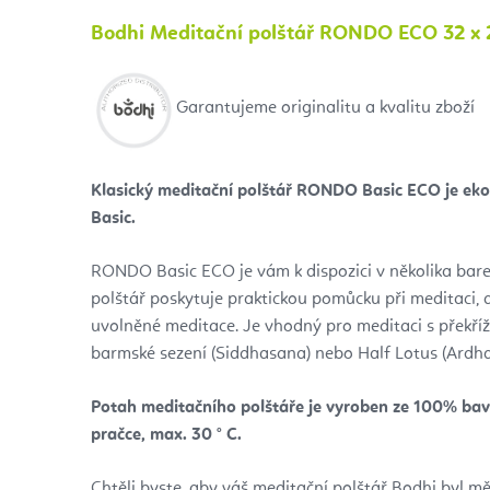
Bodhi Meditační polštář RONDO ECO 32 x 
Garantujeme originalitu a kvalitu zboží
Klasický meditační polštář RONDO Basic ECO je ekol
Basic.
RONDO Basic ECO je vám k dispozici v několika bar
polštář poskytuje praktickou pomůcku při meditaci,
uvolněné meditace. Je vhodný pro meditaci s překř
barmské sezení (Siddhasana) nebo Half Lotus (Ard
Potah meditačního polštáře je vyroben ze 100% bavl
pračce, max. 30 ° C.
Chtěli byste, aby váš meditační polštář Bodhi byl m