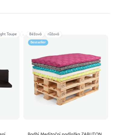
á
ight Taupe
Anthracite
Béžová
růžová
Bestseller
ení
Bodhi Meditační podložka ZABUTON