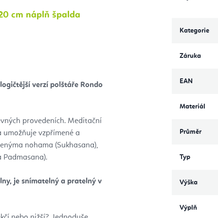
20 cm náplň špalda
Kategorie
Záruka
EAN
ogičtější verzí polštáře Rondo
Materiál
evných provedeních. Meditační
Průměr
 a umožňuje vzpřímené a
íženýma nohama (Sukhasana),
ha Padmasana).
Typ
ny, je snímatelný a pratelný v
Výška
Výplň
ěkčí nebo nižší? Jednoduše