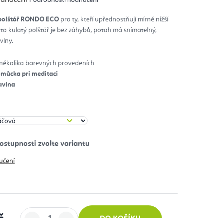
nocení
duktu
 polštář RONDO ECO
pro ty, kteří upřednostňují mírně nižší
to kulatý polštář je bez záhybů, potah má snímatelný,
diček.
vlny.
v několika barevných provedeních
omůcka pri meditaci
avlna
učení