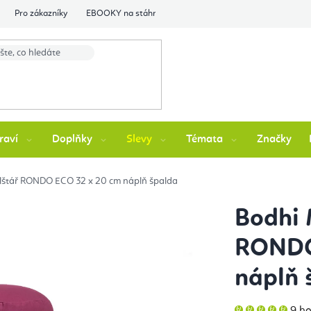
Pro zákazníky
EBOOKY na stáhnutí
Flexity Family Ambasádori
raví
Doplňky
Slevy
Témata
Značky
olštář RONDO ECO 32 x 20 cm náplň špalda
Bodhi 
RONDO
náplň 
Prů
9 h