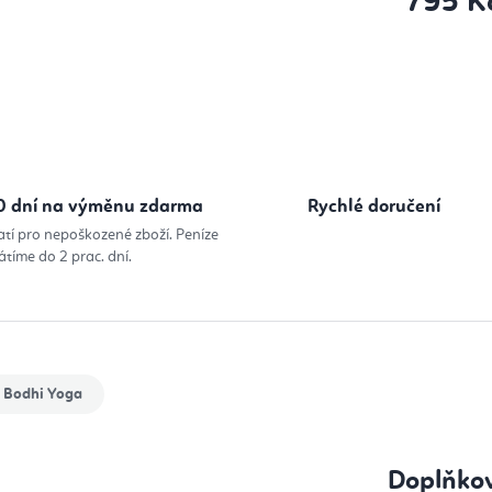
795 K
Měrná cena
0 dní na výměnu zdarma
Rychlé doručení
atí pro nepoškozené zboží. Peníze
átíme do 2 prac. dní.
Bodhi Yoga
Doplňko