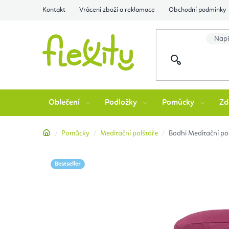
Přejít
Kontakt
Vrácení zboží a reklamace
Obchodní podmínky
na
obsah
Oblečení
Podložky
Pomůcky
Zd
Domů
Pomůcky
Meditační polštáře
Bodhi Meditační p
Bestseller