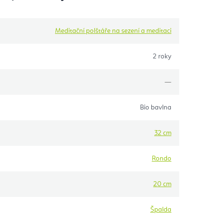
Meditační polštáře na sezení a meditaci
2 roky
—
Bio bavlna
32 cm
Rondo
20 cm
Špalda