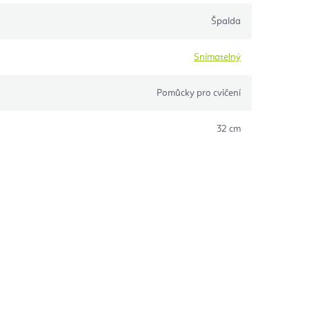
Špalda
Snímatelný
Pomůcky pro cvičení
32 cm