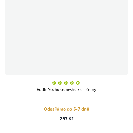
Průměrné
hodnocení
produktu
Bodhi Socha Ganesha 7 cm černý
je
5,0
z
5
hvězdiček.
Odesíláme do 5-7 dnů
297 Kč