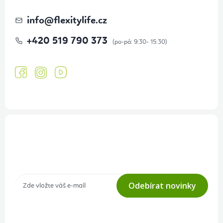
info
@
flexitylife.cz
+420 519 790 373
Přihlášení odběru newsletteru
Tajné akce, výprodeje a soutěže na váš e-mail
Odebírat novinky
Přihlášením odběru souhlasíte s
podmínkami ochrany osobních