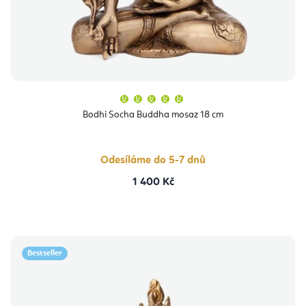
Průměrné
hodnocení
produktu
Bodhi Socha Buddha mosaz 18 cm
je
5,0
z
5
hvězdiček.
Odesíláme do 5-7 dnů
1 400 Kč
Bestseller