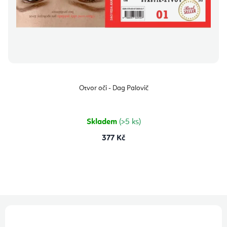
Otvor oči - Dag Palovič
Skladem
(>5 ks)
377 Kč
Z