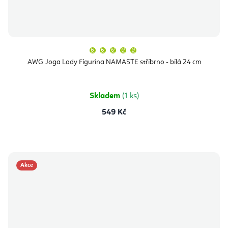
Průměrné
hodnocení
produktu
AWG Joga Lady Figurína NAMASTE stříbrno - bílá 24 cm
je
5,0
z
5
hvězdiček.
Skladem
(1 ks)
549 Kč
Akce