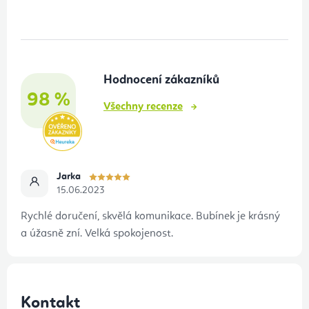
á
p
a
t
Hodnocení zákazníků
í
98 %
Všechny recenze
Jarka
15.06.2023
Rychlé doručení, skvělá komunikace. Bubínek je krásný
a úžasně zní. Velká spokojenost.
Kontakt