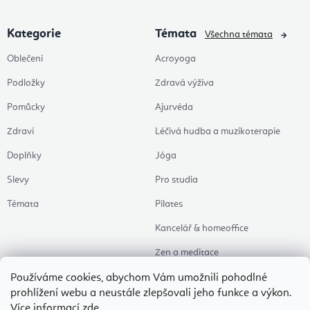
Kategorie
Témata
Všechna témata
Oblečení
Acroyoga
Podložky
Zdravá výživa
Pomůcky
Ajurvéda
Zdraví
Léčivá hudba a muzikoterapie
Doplňky
Jóga
Slevy
Pro studia
Témata
Pilates
Kancelář & homeoffice
Zen a meditace
Aromaterapie
Používáme cookies, abychom Vám umožnili pohodlné
prohlížení webu a neustále zlepšovali jeho funkce a výkon.
Zdravý spánek
Více informací
zde
.