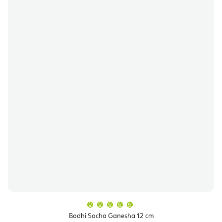
Průměrné
hodnocení
produktu
Bodhi Socha Ganesha 12 cm
je