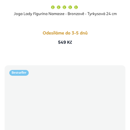
Průměrné
hodnocení
produktu
Joga Lady Figurína Namaste - Bronzově - Tyrkysová 24 cm
je
5,0
z
5
hvězdiček.
Odesíláme do 3-5 dnů
549 Kč
Bestseller