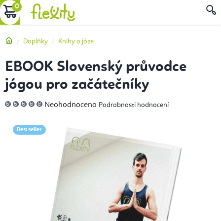
Přejít
NÁKUPNÍ
na
obsah
KOŠÍK
Domů
Doplňky
Knihy o józe
EBOOK Slovenský průvodce
jógou pro začátečníky
Průměrné
Neohodnoceno
Podrobnosti hodnocení
hodnocení
produktu
je
0,0
Bestseller
z
5
hvězdiček.