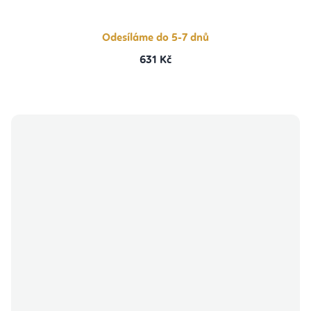
5,0
z
5
hvězdiček.
Odesíláme do 5-7 dnů
631 Kč