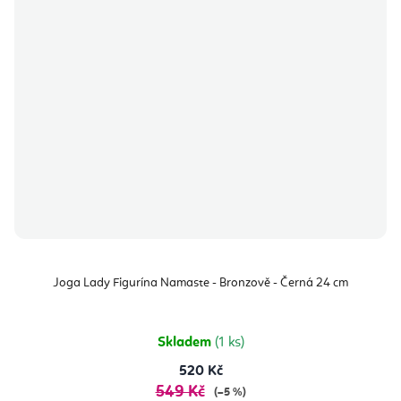
Joga Lady Figurína Namaste - Bronzově - Černá 24 cm
Skladem
(1 ks)
520 Kč
549 Kč
(–5 %)