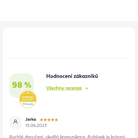
Z
á
p
a
t
Hodnocení zákazníků
í
98 %
Všechny recenze
Jarka
15.06.2023
Rychlé doručení, skvělá komunikace. Bubínek je krásný