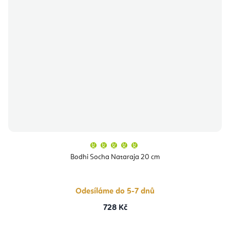
Průměrné
hodnocení
produktu
Bodhi Socha Nataraja 20 cm
je
5,0
z
5
hvězdiček.
Odesíláme do 5-7 dnů
728 Kč