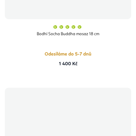
Průměrné
hodnocení
produktu
Bodhi Socha Buddha mosaz 18 cm
je
5,0
z
5
hvězdiček.
Odesíláme do 5-7 dnů
1 400 Kč