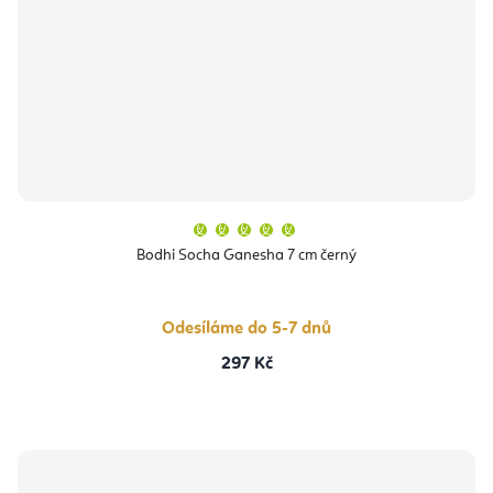
Průměrné
hodnocení
produktu
Bodhi Socha Ganesha 7 cm černý
je
5,0
z
5
hvězdiček.
Odesíláme do 5-7 dnů
297 Kč