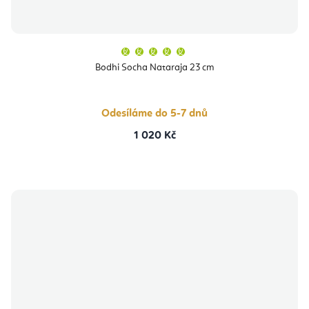
Průměrné
hodnocení
produktu
Bodhi Socha Nataraja 23 cm
je
5,0
z
5
hvězdiček.
Odesíláme do 5-7 dnů
1 020 Kč