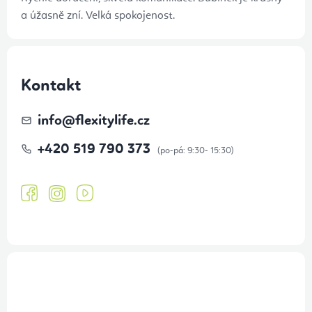
a úžasně zní. Velká spokojenost.
Kontakt
info
@
flexitylife.cz
+420 519 790 373
Přihlášení odběru newsletteru
Tajné akce, výprodeje a soutěže na váš e-mail