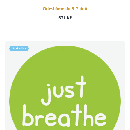
5
hvězdiček.
Odesíláme do 5-7 dnů
631 Kč
Bestseller