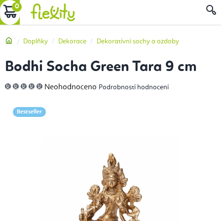
Přejít
NÁKUPNÍ
na
obsah
KOŠÍK
Domů
Doplňky
Dekorace
Dekorativní sochy a ozdoby
Bodhi Socha Green Tara 9 cm
Průměrné
Neohodnoceno
Podrobnosti hodnocení
hodnocení
produktu
je
0,0
Bestseller
z
5
hvězdiček.