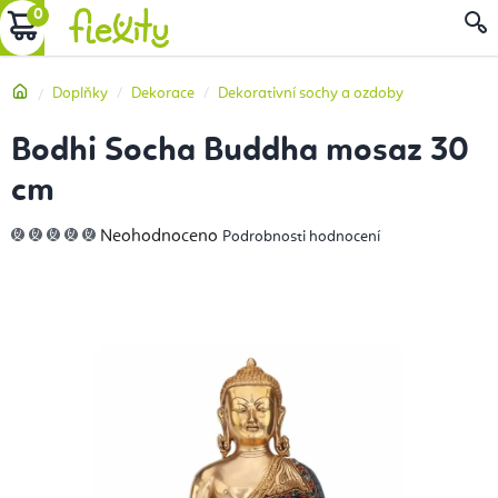
Přejít
NÁKUPNÍ
na
obsah
KOŠÍK
Domů
Doplňky
Dekorace
Dekorativní sochy a ozdoby
Bodhi Socha Buddha mosaz 30
cm
Průměrné
Neohodnoceno
Podrobnosti hodnocení
hodnocení
produktu
je
0,0
z
5
hvězdiček.