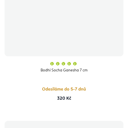
Průměrné
hodnocení
produktu
Bodhi Socha Ganesha 7 cm
je
5,0
z
5
hvězdiček.
Odesíláme do 5-7 dnů
320 Kč