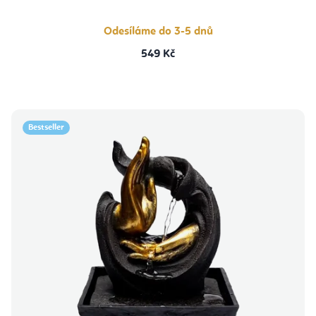
z
5
hvězdiček.
Odesíláme do 3-5 dnů
549 Kč
Bestseller