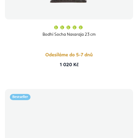
Průměrné
hodnocení
produktu
Bodhi Socha Nataraja 23 cm
je
5,0
z
5
hvězdiček.
Odesíláme do 5-7 dnů
1 020 Kč
Bestseller