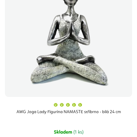
Průměrné
hodnocení
produktu
AWG Joga Lady Figurína NAMASTE stříbrno - bílá 24 cm
je
5,0
z
5
hvězdiček.
Skladem
(1 ks)