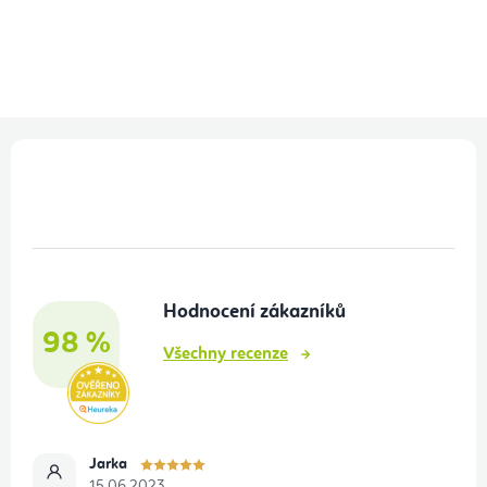
Z
á
p
a
t
Hodnocení zákazníků
í
98 %
Všechny recenze
Jarka
15.06.2023