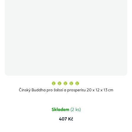
Průměrné
hodnocení
produktu
Čínský Buddha pro štěstí a prosperitu 20 x 12 x 13 cm
je
5,0
z
5
hvězdiček.
Skladem
(2 ks)
407 Kč