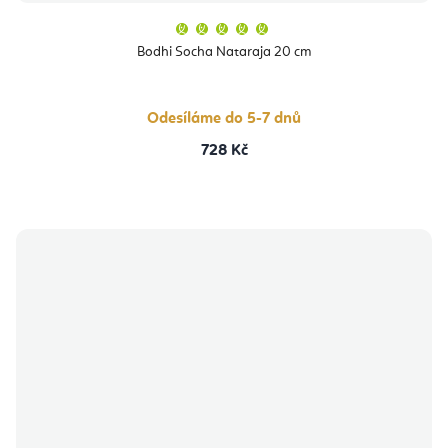
Průměrné
hodnocení
produktu
Bodhi Socha Nataraja 20 cm
je
5,0
z
5
hvězdiček.
Odesíláme do 5-7 dnů
728 Kč