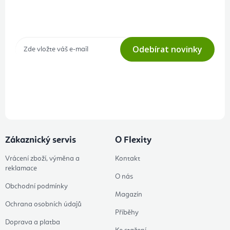
Přihlášení odběru newsletteru
Tajné akce, výprodeje a soutěže na váš e-mail
Odebírat novinky
Přihlášením odběru souhlasíte s
podmínkami ochrany osobních
údajů
Zákaznický servis
O Flexity
Vrácení zboží, výměna a
Kontakt
reklamace
O nás
Obchodní podmínky
Magazín
Ochrana osobních údajů
Příběhy
Doprava a platba