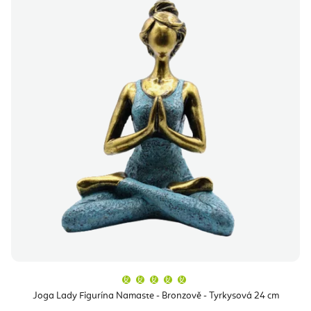
Průměrné
hodnocení
produktu
Joga Lady Figurína Namaste - Bronzově - Tyrkysová 24 cm
je
5,0