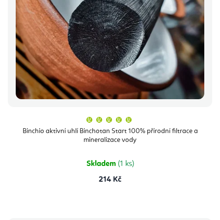
Průměrné
hodnocení
produktu
Binchio aktivní uhlí Binchotan Start 100% přírodní filtrace a
je
mineralizace vody
5,0
z
5
hvězdiček.
Skladem
(1 ks)
214 Kč