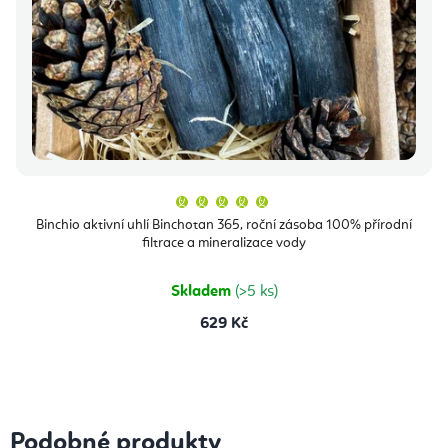
Průměrné
hodnocení
produktu
Binchio aktivní uhlí Binchotan 365, roční zásoba 100% přírodní
je
filtrace a mineralizace vody
5,0
z
5
hvězdiček.
Skladem
(>5 ks)
629 Kč
Podobné produkty