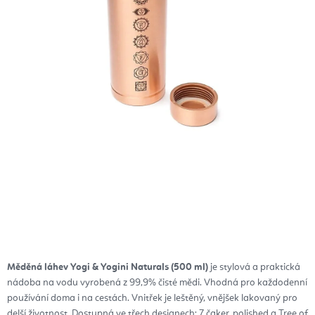
Měděná láhev Yogi & Yogini Naturals (500 ml)
je stylová a praktická
nádoba na vodu vyrobená z 99,9% čisté mědi. Vhodná pro každodenní
používání doma i na cestách. Vnitřek je leštěný, vnějšek lakovaný pro
delší životnost. Dostupná ve třech designech: 7 čaker, polished a Tree of