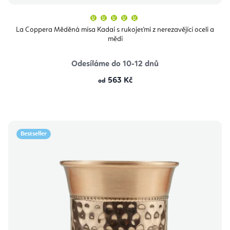
Průměrné
hodnocení
produktu
La Coppera Měděná mísa Kadai s rukojeťmi z nerezavějící oceli a
je
mědi
5,0
z
5
hvězdiček.
Odesíláme do 10-12 dnů
563 Kč
od
Bestseller