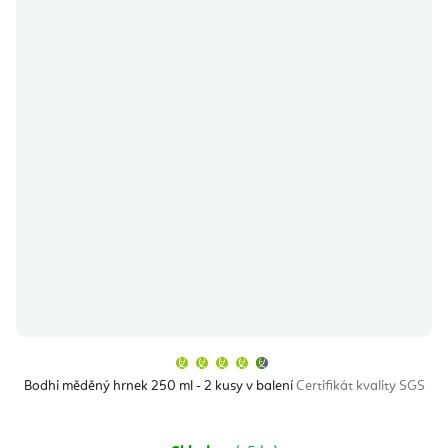
Průměrné
hodnocení
produktu
Bodhi měděný hrnek 250 ml - 2 kusy v balení
Certifikát kvality SGS
je
4,9
z
5
hvězdiček.