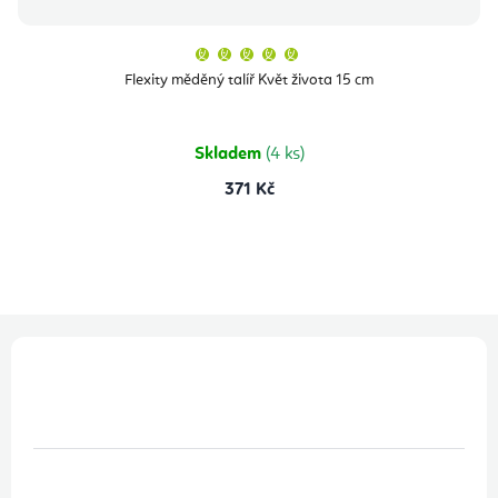
Průměrné
hodnocení
produktu
Flexity měděný talíř Květ života 15 cm
je
5,0
z
5
hvězdiček.
Skladem
(4 ks)
371 Kč
Z
á
p
a
t