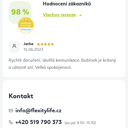
Hodnocení zákazníků
í
98 %
Všechny recenze
Jarka
15.06.2023
Rychlé doručení, skvělá komunikace. Bubínek je krásný
a úžasně zní. Velká spokojenost.
Kontakt
info
@
flexitylife.cz
+420 519 790 373