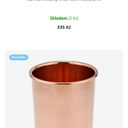
je
5,0
z
5
hvězdiček.
Skladem
(2 ks)
335 Kč
Bestseller