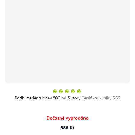
Průměrné
hodnocení
produktu
Bodhi měděná láhev 800 ml. 3 vzory
Certifikát kvality SGS
je
5,0
z
5
hvězdiček.
Dočasně vyprodáno
686 Kč