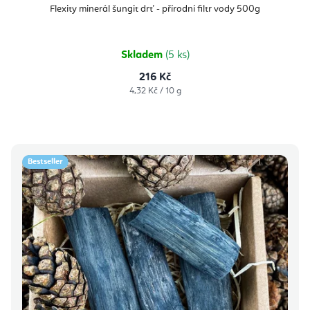
produktu
Flexity minerál šungit drť - přírodní filtr vody 500g
je
5,0
z
5
hvězdiček.
Skladem
(5 ks)
216 Kč
Měrná
4,32 Kč / 10 g
cena:
Bestseller