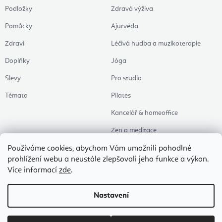
Podložky
Zdravá výživa
Pomůcky
Ajurvéda
Zdraví
Léčivá hudba a muzikoterapie
Doplňky
Jóga
Slevy
Pro studia
Témata
Pilates
Kancelář & homeoffice
Zen a meditace
Aromaterapie
Používáme cookies, abychom Vám umožnili pohodlné
prohlížení webu a neustále zlepšovali jeho funkce a výkon.
Zdravý spánek
Více informací
zde
.
Naše oblíbené
Nastavení
Copyright 2026
Flexity Joga Shop
. Všechna práva vyhrazena.
Upravit nastavení
cookies