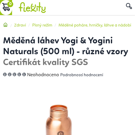
Přejít
NÁKUPNÍ
na
obsah
KOŠÍK
Domů
Zdraví
Pitný režim
Měděné poháre, hrníčky, láhve a nádobí
Měděná láhev Yogi & Yogini
Naturals (500 ml) - různé vzory
Certifikát kvality SGS
Průměrné
Neohodnoceno
Podrobnosti hodnocení
hodnocení
produktu
je
0,0
z
5
hvězdiček.