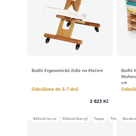
Bodhi Ergonomická židle na Klečení
Bodhi 
Mahara
cm
Odesíláme do 5-7 dnů
Odesíl
2 823 Kč
Béžová (ecru)
Růžová (berry)
Taupe
Tmavě červená
Bordov