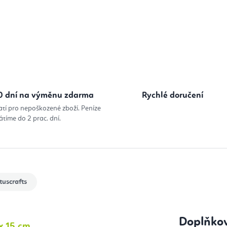
0 dní na výměnu zdarma
Rychlé doručení
atí pro nepoškozené zboží. Peníze
átíme do 2 prac. dní.
tuscrafts
Doplňko
x 15 cm