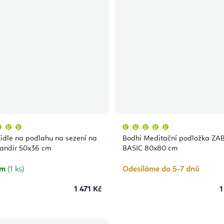
Průměrné
Průměrné
hodnocení
hodnocení
produktu
produktu
idle na podlahu na sezení na
Bodhi Meditační podložka Z
je
je
5,0
5,0
andir 50x36 cm
BASIC 80x80 cm
z
z
5
5
hvězdiček.
hvězdiček.
em
(1 ks)
Odesíláme do 5-7 dnů
1 471 Kč
1