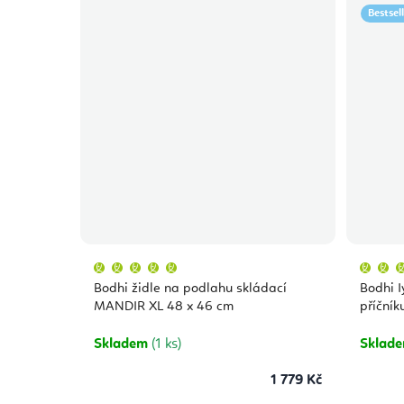
Bestsel
Průměrné
hodnocení
produktu
Bodhi židle na podlahu skládací
Bodhi I
je
5,0
MANDIR XL 48 x 46 cm
příčník
z
5
hvězdiček.
Skladem
(1 ks)
Sklad
1 779 Kč