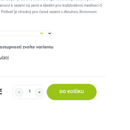
enství k sezení na zemi a ideální pro každodenní meditaci či
diček.
 Polštář je vhodný pro časté sezení s dlouhou životností.
učení
č
DO KOŠÍKU
: