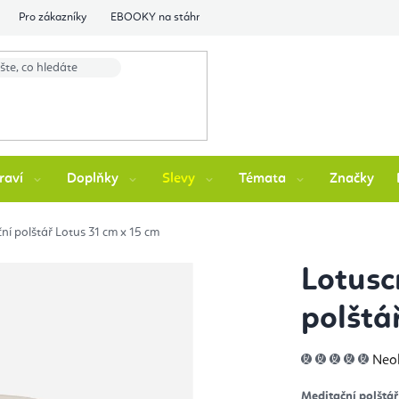
Pro zákazníky
EBOOKY na stáhnutí
Flexity Family Ambasádori
raví
Doplňky
Slevy
Témata
Značky
ní polštář Lotus 31 cm x 15 cm
Lotusc
polštá
Prů
Neo
hod
pro
je
Meditační polštář
0,0