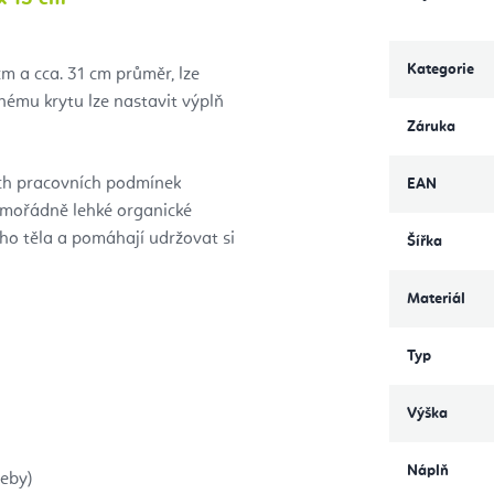
Kategorie
m a cca. 31 cm průměr, lze
nému krytu lze nastavit výplň
Záruka
ých pracovních podmínek
EAN
imořádně lehké organické
ho těla a pomáhají udržovat si
Šířka
Materiál
Typ
Výška
Náplň
řeby)