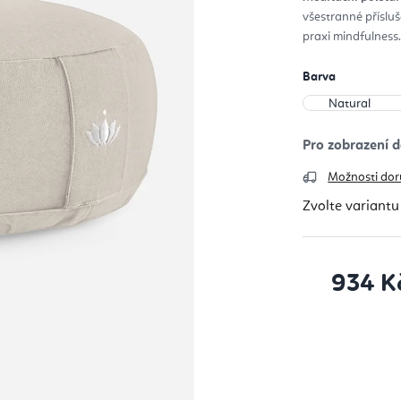
z
všestranné přísluš
5
hvěz
praxi mindfulness.
Barva
Možnosti dor
Zvolte variantu
934 K
Měrná cena