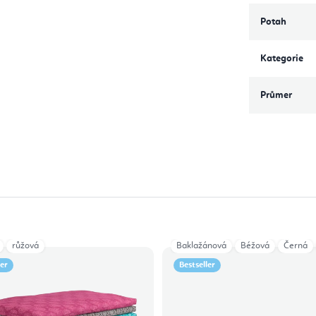
Potah
Kategorie
Průmer
růžová
Baklažánová
Béžová
Černá
ler
Bestseller