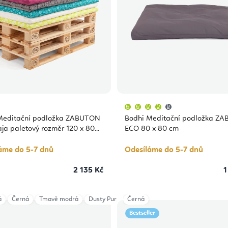
Průměrné
hodnocení
produktu
Meditační podložka ZABUTON
Bodhi Meditační podložka Z
je
4,0
ja paletový rozměr 120 x 80
ECO 80 x 80 cm
z
5
hvězdiček.
áme do 5-7 dnů
Odesíláme do 5-7 dnů
2 135 Kč
1
á
Tmavě modrá
Černá
Tmavě modrá
Zelená
Dusty Purple
Černá
Light Taupe
Anthracite
Bestseller