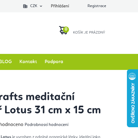
Podlozkynajogu.cz
CZK
Zkontrolovat stav objednávky
Přihlášení
Registrace
O nás
NÁKUPNÍ
KOŠÍK
BLOG
Kontakt
Podpora
rafts meditační
ř Lotus 31 cm x 15 cm
měrné
hodnoceno
Podrobnosti hodnocení
nocení
duktu
 Lotus
je vyroben z odolné organické látky, ideální jako