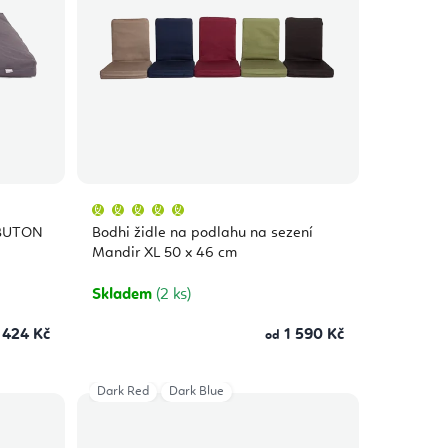
Průměrné
hodnocení
produktu
ABUTON
Bodhi židle na podlahu na sezení
je
5,0
Mandir XL 50 x 46 cm
z
5
hvězdiček.
Skladem
(2 ks)
 424 Kč
1 590 Kč
od
Dark Red
Dark Blue