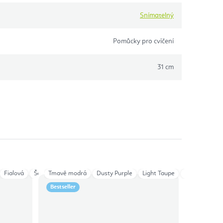
Snímatelný
Pomůcky pro cvičení
31 cm
Fialová
Šedá
Tmavě modrá
Taupe
Tmavě modrá
Dusty Purple
Zelená Loden
Light Taupe
Modrá Mineral
Anthracite
Bestseller