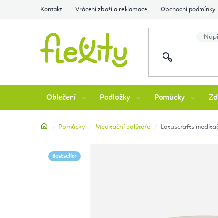
Přejít
Kontakt
Vrácení zboží a reklamace
Obchodní podmínky
na
obsah
Oblečení
Podložky
Pomůcky
Zd
Domů
Pomůcky
Meditační polštáře
Lotuscrafts meditač
Bestseller