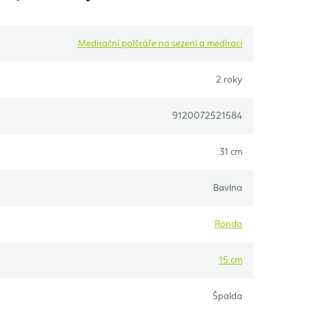
Meditační polštáře na sezení a meditaci
2 roky
9120072521584
31 cm
Bavlna
Rondo
15 cm
Špalda