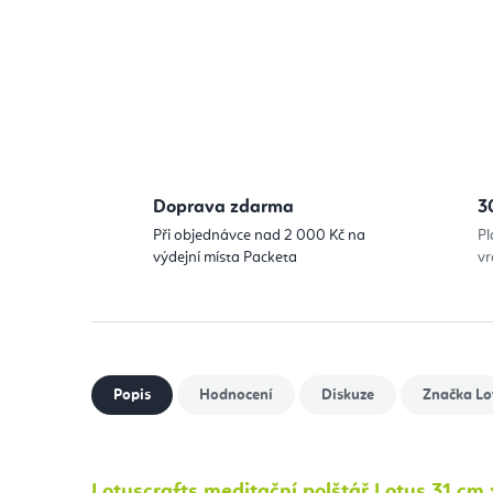
Doprava zdarma
3
Při objednávce nad 2 000 Kč na
Pl
výdejní místa Packeta
vr
Popis
Hodnocení
Diskuze
Značka
Lo
Lotuscrafts meditační polštář Lotus 31 cm 