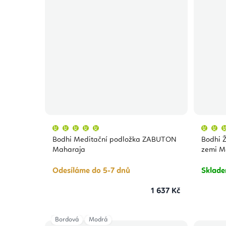
Průměrné
hodnocení
produktu
Bodhi Meditační podložka ZABUTON
Bodhi Ž
je
5,0
Maharaja
zemi M
z
5
hvězdiček.
Odesíláme do 5-7 dnů
Sklad
1 637 Kč
Bordová
Modrá