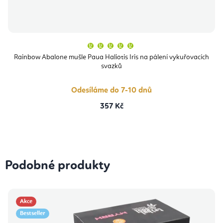
Průměrné
hodnocení
produktu
Rainbow Abalone mušle Paua Haliotis Iris na pálení vykuřovacích
je
svazků
5,0
z
5
hvězdiček.
Odesíláme do 7-10 dnů
357 Kč
Podobné produkty
Akce
Bestseller