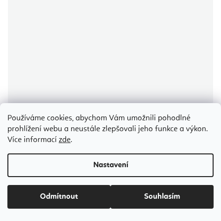
Používáme cookies, abychom Vám umožnili pohodlné
prohlížení webu a neustále zlepšovali jeho funkce a výkon.
Flexity Ayurvedic Růže masala vonné tyčinky 15 g
Více informací
zde
.
Skladem
(>5 ks)
Nastavení
36 Kč
Odmítnout
Souhlasím