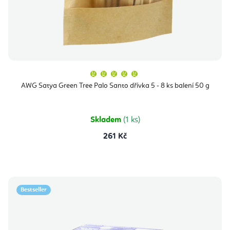
Průměrné
hodnocení
produktu
AWG Satya Green Tree Palo Santo dřívka 5 - 8 ks balení 50 g
je
5,0
z
5
hvězdiček.
Skladem
(1 ks)
261 Kč
Bestseller