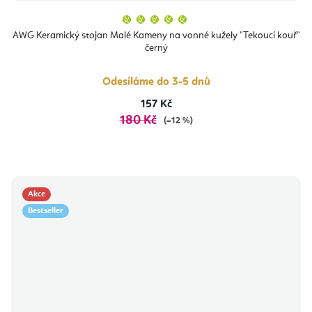
Průměrné
hodnocení
produktu
AWG Keramický stojan Malé Kameny na vonné kužely "Tekoucí kouř"
je
černý
5,0
z
5
hvězdiček.
Odesíláme do 3-5 dnů
157 Kč
180 Kč
(–12 %)
Akce
Bestseller