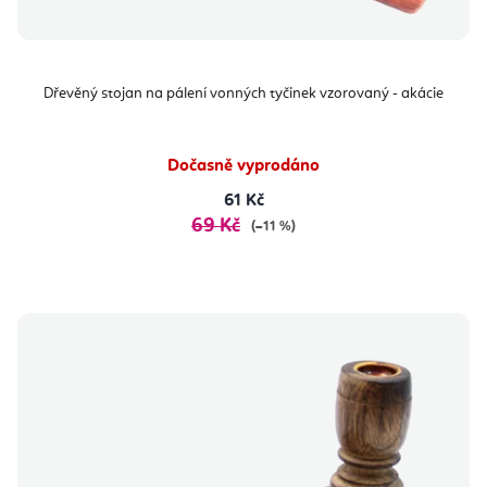
Dřevěný stojan na pálení vonných tyčinek vzorovaný - akácie
Dočasně vyprodáno
61 Kč
69 Kč
(–11 %)