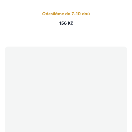
5,0
z
5
hvězdiček.
Odesíláme do 7-10 dnů
156 Kč