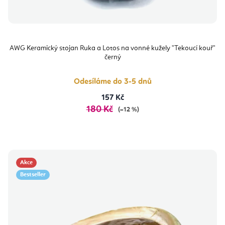
AWG Keramický stojan Ruka a Lotos na vonné kužely "Tekoucí kouř"
černý
Odesíláme do 3-5 dnů
157 Kč
180 Kč
(–12 %)
Akce
Bestseller