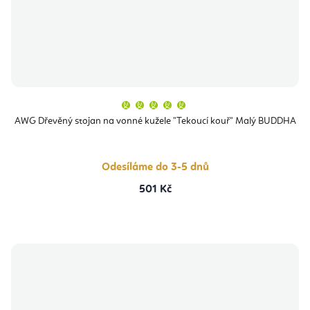
Průměrné
hodnocení
produktu
AWG Dřevěný stojan na vonné kužele "Tekoucí kouř" Malý BUDDHA
je
5,0
z
5
hvězdiček.
Odesíláme do 3-5 dnů
501 Kč