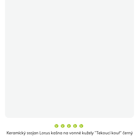
Průměrné
hodnocení
produktu
Keramický stojan Lotus kašna na vonné kužely "Tekoucí kouř" černý
je