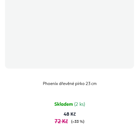
Phoenix dřevěné pírko 23 cm
Skladem
(2 ks)
48 Kč
72 Kč
(–33 %)