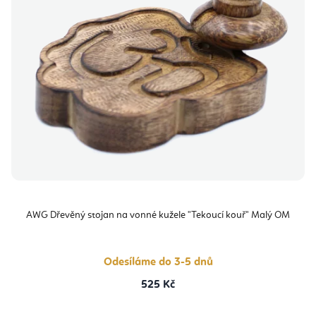
AWG Dřevěný stojan na vonné kužele "Tekoucí kouř" Malý OM
Odesíláme do 3-5 dnů
525 Kč