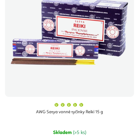
Průměrné
hodnocení
produktu
AWG Satya vonné tyčinky Reiki 15 g
je
5,0
z
5
hvězdiček.
Skladem
(>5 ks)