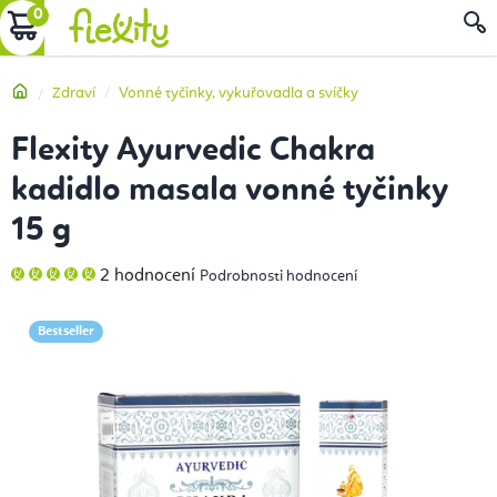
Přejít
NÁKUPNÍ
na
obsah
KOŠÍK
Domů
Zdraví
Vonné tyčinky, vykuřovadla a svíčky
Flexity Ayurvedic Chakra
kadidlo masala vonné tyčinky
15 g
Průměrné
2 hodnocení
Podrobnosti hodnocení
hodnocení
produktu
je
5,0
Bestseller
z
5
hvězdiček.