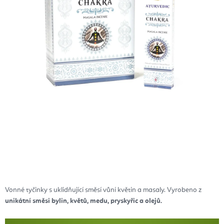
Vonné tyčinky s uklidňující směsí vůní květin a masaly. Vyrobeno z
unikátní směsi bylin, květů, medu, pryskyřic a olejů.