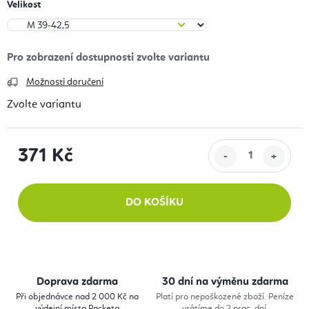
Velikost
Možnosti doručení
Zvolte variantu
371 Kč
Měrná cena:
DO KOŠÍKU
Doprava zdarma
30 dní na výměnu zdarma
Při objednávce nad 2 000 Kč na
Platí pro nepoškozené zboží. Peníze
výdejní místa Packeta
vrátíme do 2 prac. dní.