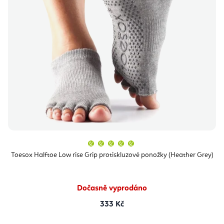
Průměrné
hodnocení
produktu
Toesox Halftoe Low rise Grip protiskluzové ponožky (Heather Grey)
je
5,0
z
5
hvězdiček.
Dočasně vyprodáno
333 Kč