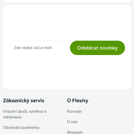
Přihlášení odběru newsletteru
Tajné akce, výprodeje a soutěže na váš e-mail
Odebírat novinky
Přihlášením odběru souhlasíte s
podmínkami ochrany osobních
údajů
Zákaznický servis
O Flexity
Vrácení zboží, výměna a
Kontakt
reklamace
O nás
Obchodní podmínky
Magazín