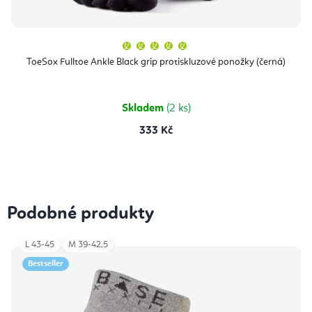
Průměrné
hodnocení
produktu
ToeSox Fulltoe Ankle Black grip protiskluzové ponožky (černá)
je
5,0
z
5
hvězdiček.
Skladem
(2 ks)
333 Kč
Podobné produkty
L 43-45
M 39-42,5
Bestseller