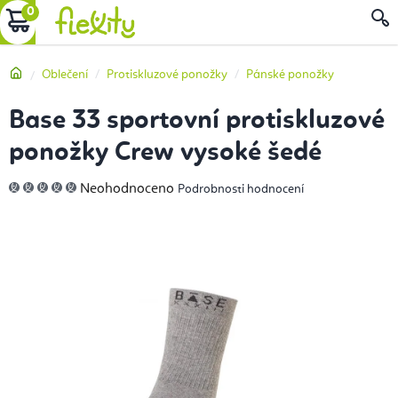
Přejít
NÁKUPNÍ
na
obsah
KOŠÍK
Domů
Oblečení
Protiskluzové ponožky
Pánské ponožky
Base 33 sportovní protiskluzové
ponožky Crew vysoké šedé
Průměrné
Neohodnoceno
Podrobnosti hodnocení
hodnocení
produktu
je
0,0
z
5
hvězdiček.