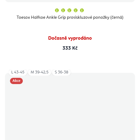
Průměrné
hodnocení
produktu
Toesox Halftoe Ankle Grip protiskluzové ponožky (černá)
je
5,0
z
5
hvězdiček.
Dočasně vyprodáno
333 Kč
L 43-45
M 39-42,5
S 36-38
Akce