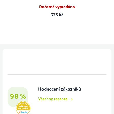
Dočasně vyprodáno
333 Kč
Z
á
p
a
t
Hodnocení zákazníků
í
98 %
Všechny recenze