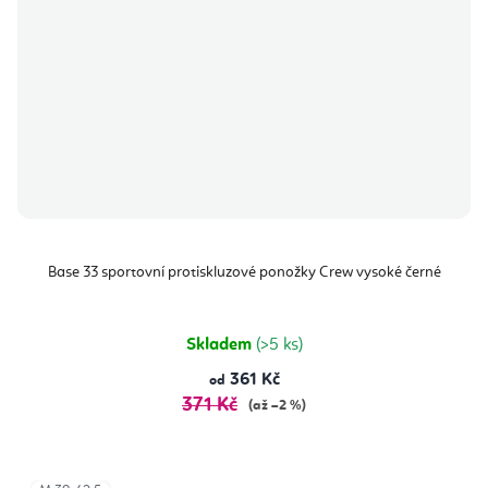
Base 33 sportovní protiskluzové ponožky Crew vysoké černé
Skladem
(>5 ks)
361 Kč
od
371 Kč
(až –2 %)