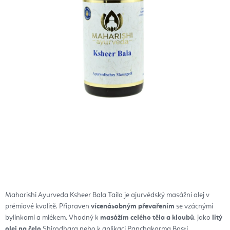
Maharishi Ayurveda Ksheer Bala Taila je ajurvédský masážní olej v
prémiové kvalitě. Připraven
vícenásobným převařením
se vzácnými
bylinkami a mlékem. Vhodný k
masážím celého těla a kloubů
, jako
litý
olej na čelo
Shirodhara nebo k aplikaci Panchakarma Basti.