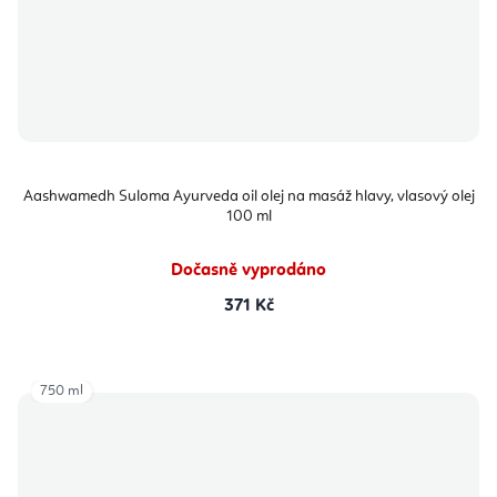
Aashwamedh Suloma Ayurveda oil olej na masáž hlavy, vlasový olej
100 ml
Dočasně vyprodáno
371 Kč
750 ml