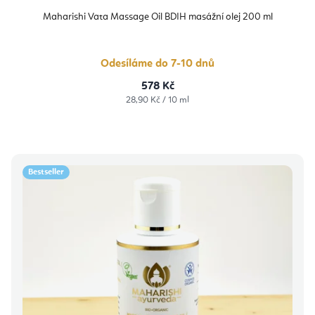
Maharishi Vata Massage Oil BDIH masážní olej 200 ml
Odesíláme do 7-10 dnů
578 Kč
Měrná
28,90 Kč / 10 ml
cena:
Bestseller