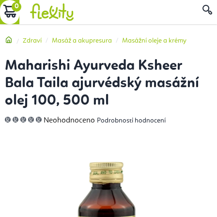
Přejít
NÁKUPNÍ
na
obsah
KOŠÍK
Domů
Zdraví
Masáž a akupresura
Masážní oleje a krémy
Maharishi Ayurveda Ksheer
Bala Taila ajurvédský masážní
olej 100, 500 ml
Průměrné
Neohodnoceno
Podrobnosti hodnocení
hodnocení
produktu
je
0,0
z
5
hvězdiček.