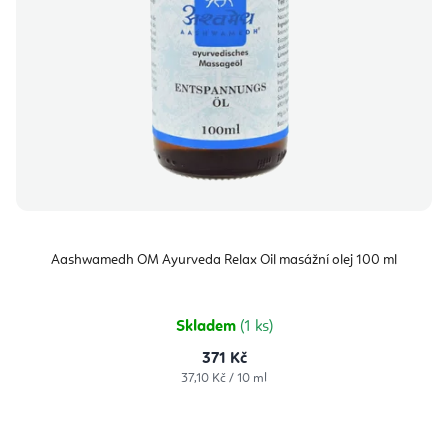
Aashwamedh OM Ayurveda Relax Oil masážní olej 100 ml
Skladem
(1 ks)
371 Kč
Měrná
37,10 Kč / 10 ml
cena: