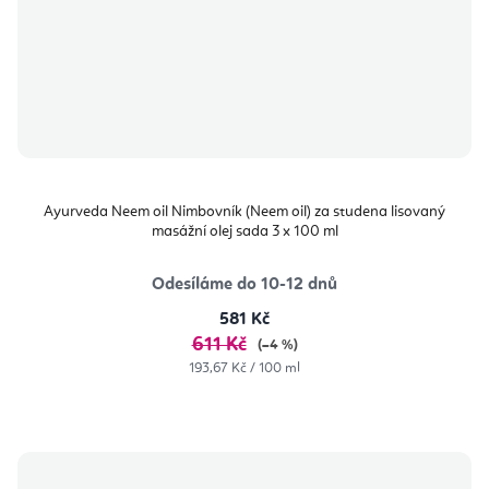
Ayurveda Neem oil Nimbovník (Neem oil) za studena lisovaný
masážní olej sada 3 x 100 ml
Odesíláme do 10-12 dnů
581 Kč
611 Kč
(–4 %)
Měrná
193,67 Kč / 100 ml
cena: