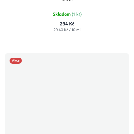
100 ml
Skladem
(1 ks)
294 Kč
Měrná
29,40 Kč / 10 ml
cena:
Akce