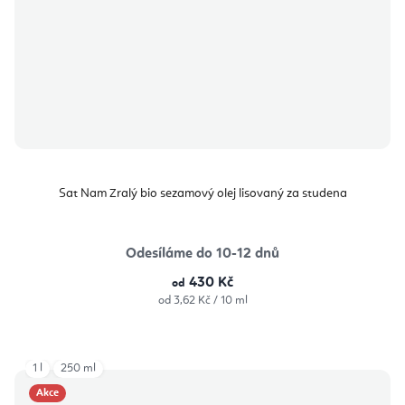
Sat Nam Zralý bio sezamový olej lisovaný za studena
Odesíláme do 10-12 dnů
430 Kč
od
Měrná
od 3,62 Kč / 10 ml
cena:
1 l
250 ml
Akce