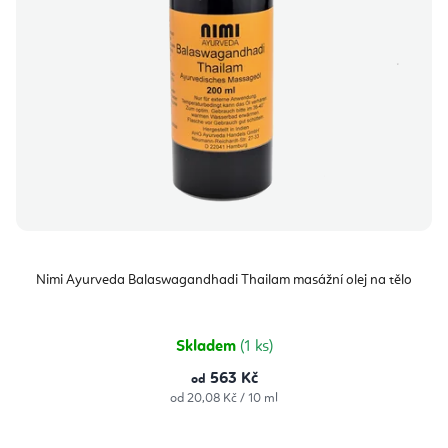
Nimi Ayurveda Balaswagandhadi Thailam masážní olej na tělo
Skladem
(1 ks)
563 Kč
od
Měrná
od 20,08 Kč / 10 ml
cena: