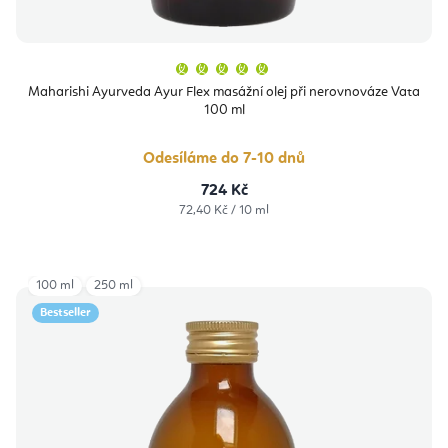
Průměrné
hodnocení
produktu
Maharishi Ayurveda Ayur Flex masážní olej při nerovnováze Vata
je
100 ml
5,0
z
5
hvězdiček.
Odesíláme do 7-10 dnů
724 Kč
Měrná
72,40 Kč / 10 ml
cena:
100 ml
250 ml
Bestseller