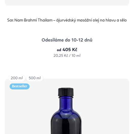
Sat Nam Brahmi Thailam – ájurvédský masážní olej na hlavu a tělo
Odesíláme do 10-12 dnů
405 Kč
od
Měrná
20,25 Kč / 10 ml
cena:
200 ml
500 ml
Bestseller