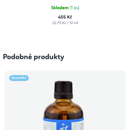
Skladem
(1 ks)
455 Kč
Měrná
22,75 Kč / 10 ml
cena:
Podobné produkty
Bestseller