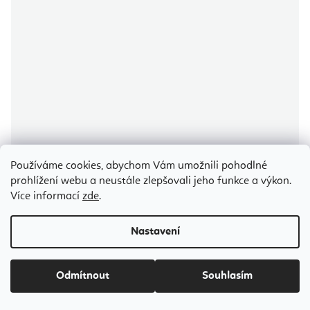
Používáme cookies, abychom Vám umožnili pohodlné
prohlížení webu a neustále zlepšovali jeho funkce a výkon.
Více informací
zde
.
Nastavení
Seyfried Sesame Oil matured vyzrálý organický sezamový olej
Odmítnout
Souhlasím
Skladem
(3 ks)