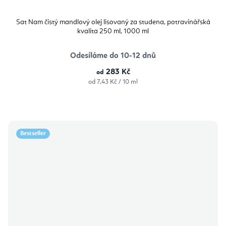
Sat Nam čistý mandlový olej lisovaný za studena, potravinářská
kvalita 250 ml, 1000 ml
Odesíláme do 10-12 dnů
283 Kč
od
Měrná
od 7,43 Kč / 10 ml
cena:
Bestseller