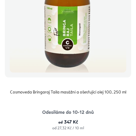
Cosmoveda Bringaraj Taila masážní a ošetřující olej 100, 250 ml
Odesíláme do 10-12 dnů
347 Kč
od
Měrná
od 27,32 Kč / 10 ml
cena: