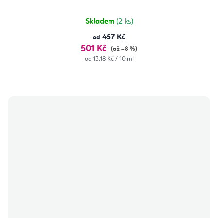
Skladem
(2 ks)
457 Kč
od
501 Kč
(až –8 %)
Měrná
od 13,18 Kč / 10 ml
cena: