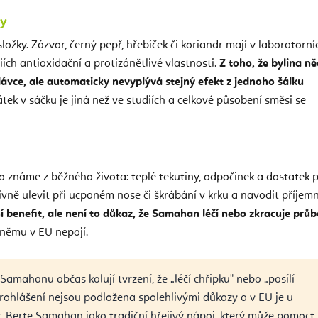
ny
ožky. Zázvor, černý pepř, hřebíček či koriandr mají v laboratorní
ch antioxidační a protizánětlivé vlastnosti.
Z toho, že bylina n
ávce, ale automaticky nevyplývá stejný efekt z jednoho šálku
tek v sáčku je jiná než ve studiích a celkové působení směsi se
 známe z běžného života: teplé tekutiny, odpočinek a dostatek pi
vně ulevit při ucpaném nose či škrábání v krku a navodit příjem
í benefit, ale není to důkaz, že Samahan léčí nebo zkracuje prů
 němu v EU nepojí.
Samahanu občas kolují tvrzení, že „léčí chřipku" nebo „posílí
rohlášení nejsou podložena spolehlivými důkazy a v EU je u
. Berte Samahan jako tradiční hřejivý nápoj, který může pomoct