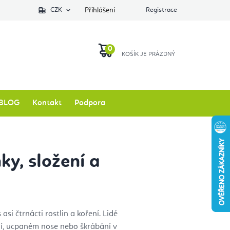
Podlozkynajogu.cz
CZK
Zkontrolovat stav objednávky
Přihlášení
Registrace
O nás
NÁKUPNÍ
KOŠÍK
BLOG
Kontakt
Podpora
y, složení a
si čtrnácti rostlin a koření. Lidé
ení, ucpaném nose nebo škrábání v