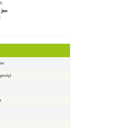
ří
 jen
i
ním
geroly)
a