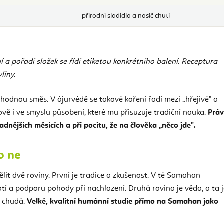
přírodní sladidlo a nosič chuti
í a pořadí složek se řídí etiketou konkrétního balení. Receptura
liny.
náhodnou směs. V ájurvédě se takové koření řadí mezi „hřejivé" a
ťově i ve smyslu působení, které mu přisuzuje tradiční nauka.
Práv
dnějších měsících a při pocitu, že na člověka „něco jde".
o ne
ělit dvě roviny. První je tradice a zkušenost. V té Samahan
tí a podporu pohody při nachlazení. Druhá rovina je věda, a ta j
m chudá.
Velké, kvalitní humánní studie přímo na Samahan jako