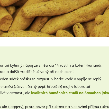
ntní bylinný nápoj ze směsi asi 14 rostlin a koření (koriandr,
da a další), tradičně užívaný při nachlazení.
jeden sáček prášku se rozpustí v horké vodě a vypije se teplý.
 směsi (zázvor, černý pepř, hřebíček) mají v laboratoři
ivé vlastnosti, ale
kvalitních humánních studií na Samahan jako
cukr (jaggery), proto pozor při cukrovce a sledování příjmu cukru