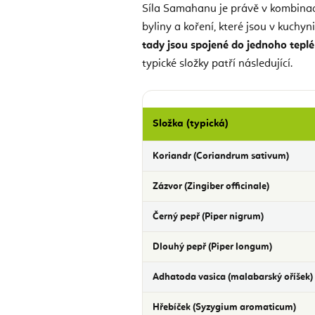
Síla Samahanu je právě v kombinaci
byliny a koření, které jsou v kuchy
tady jsou spojené do jednoho tepl
typické složky patří následující.
Složka (typická)
Koriandr (Coriandrum sativum)
Zázvor (Zingiber officinale)
Černý pepř (Piper nigrum)
Dlouhý pepř (Piper longum)
Adhatoda vasica (malabarský oříšek)
Hřebíček (Syzygium aromaticum)