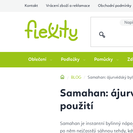
Přejít
Kontakt
Vrácení zboží a reklamace
Obchodní podmínky
na
obsah
Oblečení
Podložky
Pomůcky
Zd
Domů
BLOG
Samahan: ájurvédský byli
Samahan: ájurv
použití
Samahan je instantní bylinný nápoj 
po něm nejčastěji sáhnou tehdy, kdy