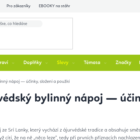
Pro zákazníky
EBOOKY na stáhnutí
Flexity Family Ambasádori
raví
Doplňky
Slevy
Témata
Značky
nný nápoj — účinky, složení a použití
édský bylinný nápoj — účink
ze Srí Lanky, který vychází z ájurvédské tradice a obsahuje směs a
ž cítí, že na ně „něco leze", tedy při prvních příznacích nachlaz