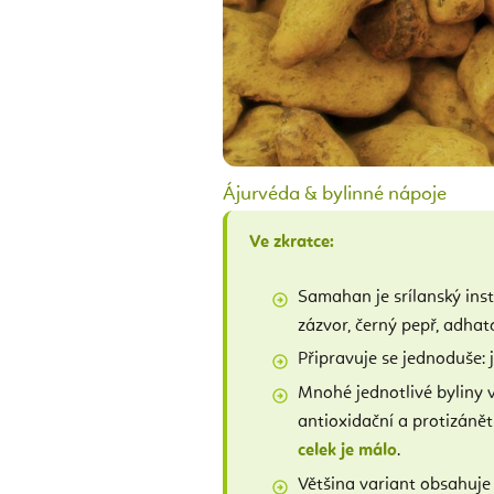
Ájurvéda & bylinné nápoje
Ve zkratce:
Samahan je srílanský insta
zázvor, černý pepř, adhato
Připravuje se jednoduše: 
Mnohé jednotlivé byliny ve
antioxidační a protizánětl
celek je málo
.
Většina variant obsahuje 