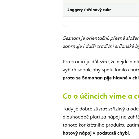
Jaggery / třtinový cukr
Seznam je orientační; přesné složen
zahrnuje i další tradiční srílanské by
Pro tradici je důležité, že nejde o 
vybírá se tak, aby spolu ladilo chu
proto se Samahan pije hlavně v chla
Co o účincích víme a c
Tady je dobré zůstat střízlivý a odd
dlouhodobě platí za nápoj na zahřá
tohoto konkrétního produktu zatí
hotový nápoj v podstatě chybí.