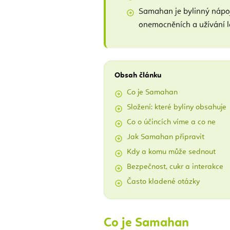
Samahan je bylinný nápoj
onemocněních a užívání l
Obsah článku
Co je Samahan
Složení: které byliny obsahuje
Co o účincích víme a co ne
Jak Samahan připravit
Kdy a komu může sednout
Bezpečnost, cukr a interakce
Často kladené otázky
Co je Samahan