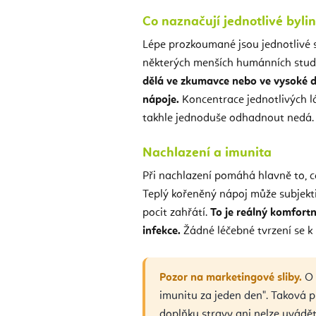
Co naznačují jednotlivé byli
Lépe prozkoumané jsou jednotlivé sl
některých menších humánních studií
dělá ve zkumavce nebo ve vysoké d
nápoje.
Koncentrace jednotlivých lá
takhle jednoduše odhadnout nedá.
Nachlazení a imunita
Při nachlazení pomáhá hlavně to, co
Teplý kořeněný nápoj může subjekti
pocit zahřátí.
To je reálný komfortn
infekce.
Žádné léčebné tvrzení se k
Pozor na marketingové sliby.
O 
imunitu za jeden den". Taková p
doplňku stravy ani nelze uvádět