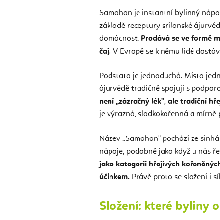
Samahan je instantní bylinný nápoj,
základě receptury srílanské ájurvéd
domácnost.
Prodává se ve formě m
čaj.
V Evropě se k němu lidé dostáv
Podstata je jednoduchá. Místo jedné
ájurvédě tradičně spojují s podpor
není „zázračný lék", ale tradiční 
je výrazná, sladkokořenná a mírně 
Název „Samahan" pochází ze sinhál
nápoje, podobně jako když u nás ře
jako kategorii hřejivých kořeněnýc
účinkem.
Právě proto se složení i sí
Složení: které byliny 