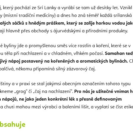
 který pochází ze Srí Lanky a vyrábí se tam už desítky let. Vznikl
y (místní tradiční medicíny) a dnes ho zná téměř každá srílanská
alých sáčků s hnědým práškem, který se zalije horkou vodou jak
ají hlavně přes obchody s ájurvédskými a přírodními produkty.
 byliny jde o promyšlenou směs více rostlin a koření, které se v
ou těla při nachlazení a v chladném, vlhkém počasí.
Samahan ted
hřejivý nápoj postavený na kořeněných a aromatických bylinách.
C
palčivá, někomu připomíná silný zázvorový čaj.
štiny a v praxi se stal jakýmsi obecným označením tohoto typu
kneme „grog" či „čaj na nachlazení".
Pro nás je užitečné vnímat 
h nápojů, ne jako jeden konkrétní lék s přesně definovaným
la chuti mohou mezi výrobci a baleními lišit, a vyplatí se číst etik
obsahuje