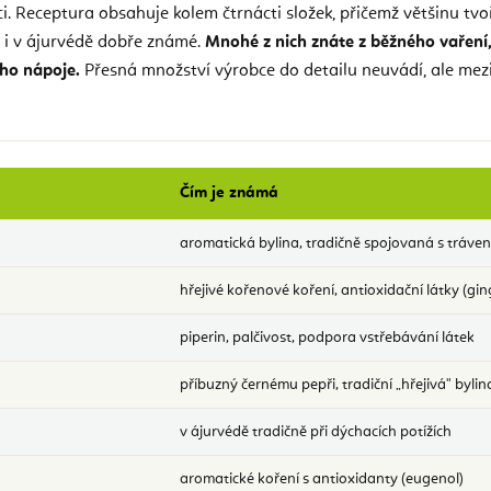
. Receptura obsahuje kolem čtrnácti složek, přičemž většinu tvo
ni i v ájurvédě dobře známé.
Mnohé z nich znáte z běžného vaření,
ého nápoje.
Přesná množství výrobce do detailu neuvádí, ale mez
Čím je známá
aromatická bylina, tradičně spojovaná s tráve
hřejivé kořenové koření, antioxidační látky (gin
piperin, palčivost, podpora vstřebávání látek
příbuzný černému pepři, tradiční „hřejivá" bylin
v ájurvédě tradičně při dýchacích potížích
aromatické koření s antioxidanty (eugenol)