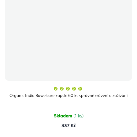
Průměrné
hodnocení
produktu
Organic India Bowelcare kapsle 60 ks správné trávení a zažívání
je
5,0
z
5
hvězdiček.
Skladem
(1 ks)
337 Kč