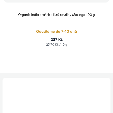
Organic India prášek z listů rostliny Moringa 100 g
Odesíláme do 7-10 dnů
237 Kč
Měrná
23,70 Kč / 10 g
cena:
Z
á
p
a
t