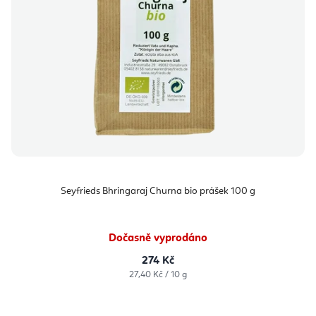
Seyfrieds Bhringaraj Churna bio prášek 100 g
Dočasně vyprodáno
274 Kč
Měrná
27,40 Kč / 10 g
cena: