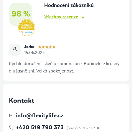
Hodnocení zákazníků
í
98 %
Všechny recenze
Jarka
15.06.2023
Rychlé doručení, skvělá komunikace. Bubínek je krásný
a úžasně zní. Velká spokojenost.
Kontakt
info
@
flexitylife.cz
+420 519 790 373