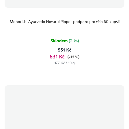
Maharishi Ayurveda Natural Pippali podpora pro tělo 60 kapslí
Skladem
(2 ks)
531 Kč
631 Kč
(–15 %)
Měrná
177 Kč / 10 g
cena: