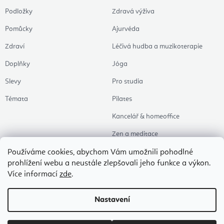
Podložky
Zdravá výživa
Pomůcky
Ajurvéda
Zdraví
Léčivá hudba a muzikoterapie
Doplňky
Jóga
Slevy
Pro studia
Témata
Pilates
Kancelář & homeoffice
Zen a meditace
Aromaterapie
Používáme cookies, abychom Vám umožnili pohodlné
prohlížení webu a neustále zlepšovali jeho funkce a výkon.
Zdravý spánek
Více informací
zde
.
Naše oblíbené
Nastavení
Copyright 2026
Flexity Joga Shop
. Všechna práva vyhrazena.
Upravit nastavení
cookies