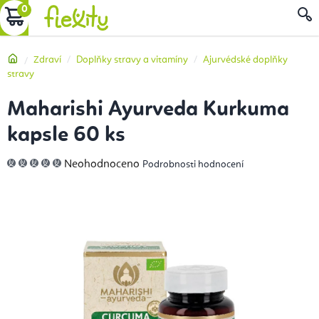
Přejít
NÁKUPNÍ
na
obsah
KOŠÍK
Domů
Zdraví
Doplňky stravy a vitamíny
Ajurvédské doplňky
stravy
Maharishi Ayurveda Kurkuma
kapsle 60 ks
Průměrné
Neohodnoceno
Podrobnosti hodnocení
hodnocení
produktu
je
0,0
z
5
hvězdiček.