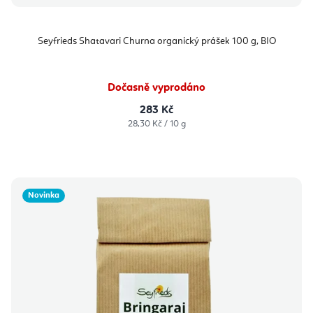
Seyfrieds Shatavari Churna organický prášek 100 g, BIO
Dočasně vyprodáno
283 Kč
Měrná
28,30 Kč / 10 g
cena:
Novinka