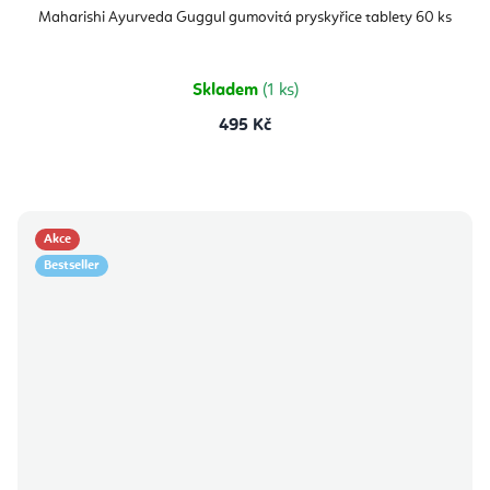
hodnocení
produktu
Maharishi Ayurveda Guggul gumovitá pryskyřice tablety 60 ks
je
5,0
z
5
hvězdiček.
Skladem
(1 ks)
495 Kč
Akce
Bestseller