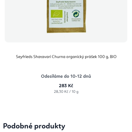
Seyfrieds Shatavari Churna organický prášek 100 g, BIO
Odesíláme do 10-12 dnů
283 Kč
Měrná
28,30 Kč / 10 g
cena:
Podobné produkty