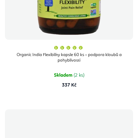
Průměrné
hodnocení
produktu
Organic India Flexibility kapsle 60 ks – podpora kloubů a
je
pohyblivosti
5,0
z
5
hvězdiček.
Skladem
(2 ks)
337 Kč