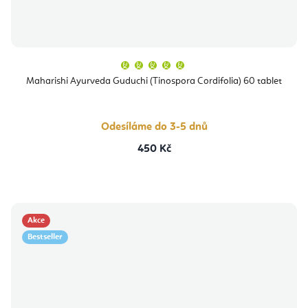
Průměrné
hodnocení
produktu
Maharishi Ayurveda Guduchi (Tinospora Cordifolia) 60 tablet
je
5,0
z
5
hvězdiček.
Odesíláme do 3-5 dnů
450 Kč
Akce
Bestseller