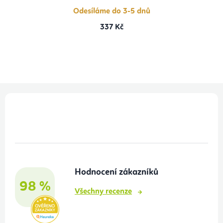
Odesíláme do 3-5 dnů
337 Kč
Z
á
p
a
t
Hodnocení zákazníků
í
98 %
Všechny recenze