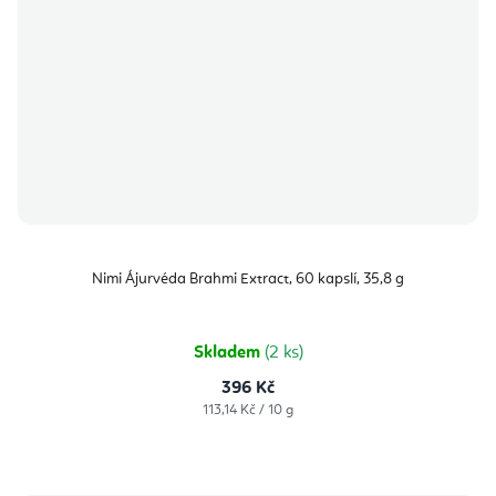
Nimi Ájurvéda Brahmi Extract, 60 kapslí, 35,8 g
Skladem
(2 ks)
396 Kč
Měrná
113,14 Kč / 10 g
cena: