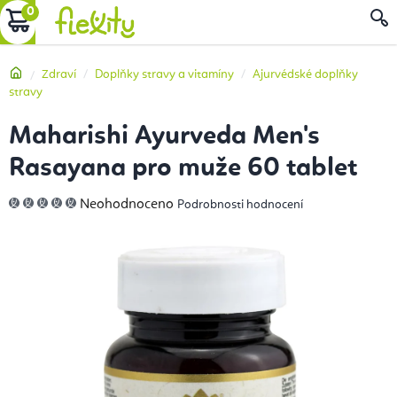
Přejít
NÁKUPNÍ
na
obsah
KOŠÍK
Domů
Zdraví
Doplňky stravy a vitamíny
Ajurvédské doplňky
stravy
Maharishi Ayurveda Men's
Rasayana pro muže 60 tablet
Průměrné
Neohodnoceno
Podrobnosti hodnocení
hodnocení
produktu
je
0,0
z
5
hvězdiček.