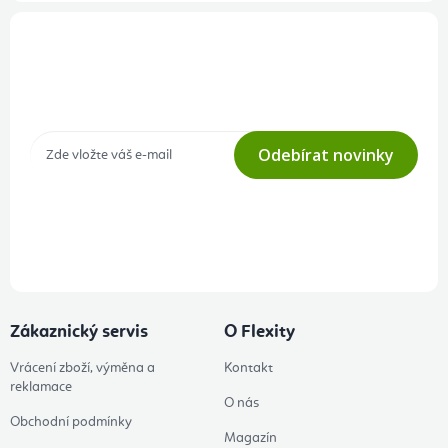
Přihlášení odběru newsletteru
Tajné akce, výprodeje a soutěže na váš e-mail
Odebírat novinky
Přihlášením odběru souhlasíte s
podmínkami ochrany osobních
údajů
Zákaznický servis
O Flexity
Vrácení zboží, výměna a
Kontakt
reklamace
O nás
Obchodní podmínky
Magazín