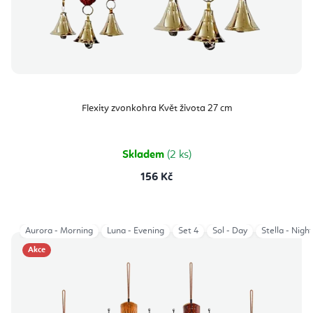
Flexity zvonkohra Květ života 27 cm
Skladem
(2 ks)
156 Kč
Aurora - Morning
Luna - Evening
Set 4
Sol - Day
Stella - Night
Akce