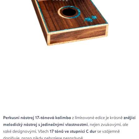
Perkusní nástroj 17-tónová kalimba
z limitované edice je krásně
znějící
melodický nástroj
s jedinečnými vlastnostmi
, nejen zvukovými, ale
také designovými.
Všech
17 tónů ve stupnici C dur
se vzájemně
doplňuje, proto nikdy nehrajete nesprávně.