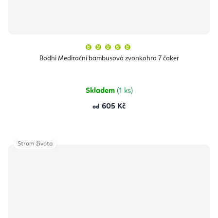
Průměrné
hodnocení
produktu
Bodhi Meditační bambusová zvonkohra 7 čaker
je
5,0
z
5
hvězdiček.
Skladem
(1 ks)
605 Kč
od
Strom života