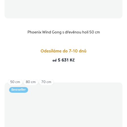
Phoenix Wind Gong s dřevěnou holí 50 cm
Odesíláme do 7-10 dnů
5 631 Kč
od
50 cm
80 cm
70 cm
Bestseller