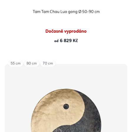
Tam Tam Chau Luo gong Ø 50-90 cm
Dočasně vyprodáno
6 829 Kč
od
55 cm
80 cm
70 cm