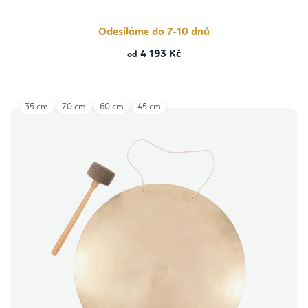
Odesíláme do 7-10 dnů
4 193 Kč
od
35 cm
70 cm
60 cm
45 cm