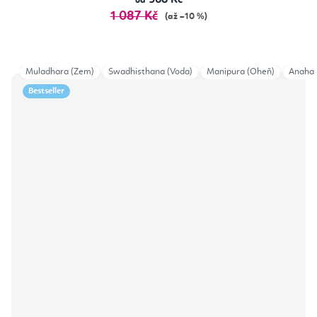
968 Kč
od
1 087 Kč
(až –10 %)
Muladhara (Zem)
Swadhisthana (Voda)
Manipura (Oheň)
Anahat
Bestseller