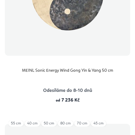
MEINL Sonic Energy Wind Gong Yin & Yang 50 cm
Odesíláme do 8-10 dnů
7 236 Kč
od
55 cm
40 cm
50 cm
80 cm
70 cm
45 cm