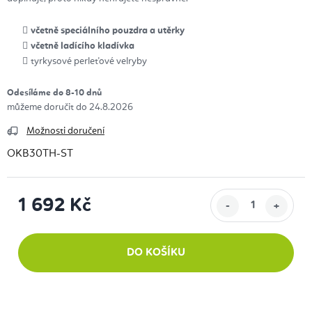
včetně speciálního pouzdra a utěrky
včetně ladícího kladívka
tyrkysové perleťové velryby
Odesíláme do 8-10 dnů
24.8.2026
Možnosti doručení
OKB30TH-ST
1 692 Kč
Měrná cena:
DO KOŠÍKU