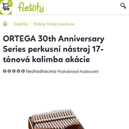
Přejít
NÁKUPNÍ
na
obsah
KOŠÍK
Domů
Doplňky
Bubny, činely a perkuse
ORTEGA 30th Anniversary
Series perkusní nástroj 17-
tónová kalimba akácie
Průměrné
Neohodnoceno
Podrobnosti hodnocení
hodnocení
produktu
je
0,0
z
5
hvězdiček.