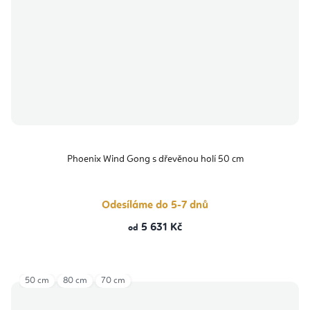
Phoenix Wind Gong s dřevěnou holí 50 cm
Odesíláme do 5-7 dnů
5 631 Kč
od
50 cm
80 cm
70 cm