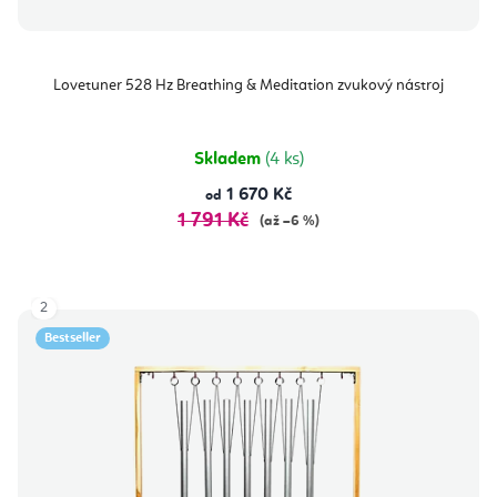
Lovetuner 528 Hz Breathing & Meditation zvukový nástroj
Skladem
(4 ks)
1 670 Kč
od
1 791 Kč
(až –6 %)
2
Bestseller