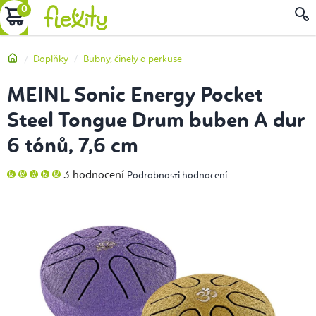
Přejít
NÁKUPNÍ
na
obsah
KOŠÍK
Domů
Doplňky
Bubny, činely a perkuse
MEINL Sonic Energy Pocket
Steel Tongue Drum buben A dur
6 tónů, 7,6 cm
Průměrné
3 hodnocení
Podrobnosti hodnocení
hodnocení
produktu
je
5,0
z
5
hvězdiček.