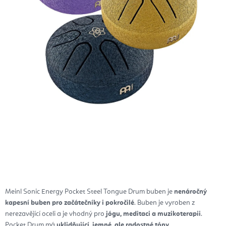
Meinl Sonic Energy Pocket Steel Tongue Drum buben je
nenáročný
kapesní buben pro začátečníky i pokročilé
. Buben je vyroben z
nerezavějící oceli a je vhodný pro
jógu, meditaci a muzikoterapii
.
Pocket Drum má
uklidňující, jemné, ale radostné tóny.