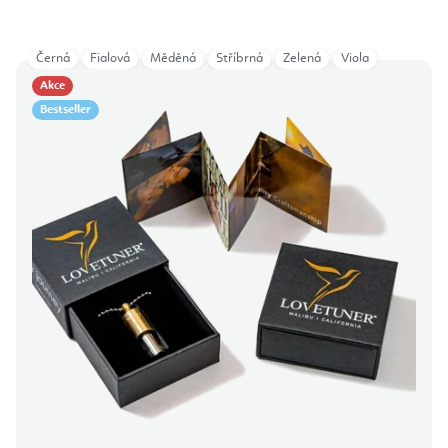
Černá
Fialová
Měděná
Stříbrná
Zelená
Viola
Akce
Bestseller