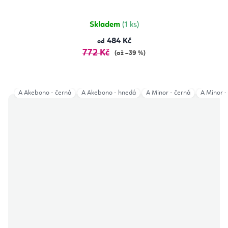
Skladem
(1 ks)
484 Kč
od
772 Kč
(až –39 %)
A Akebono - černá
A Akebono - hnedá
A Minor - černá
A Minor -