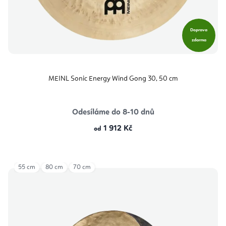
Doprava
zdarma
MEINL Sonic Energy Wind Gong 30, 50 cm
Odesíláme do 8-10 dnů
1 912 Kč
od
55 cm
80 cm
70 cm