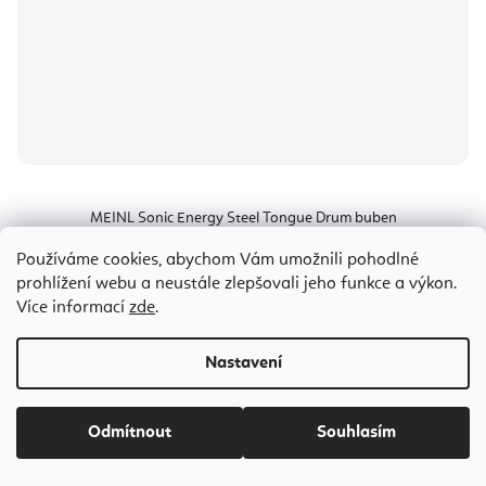
MEINL Sonic Energy Steel Tongue Drum buben
Používáme cookies, abychom Vám umožnili pohodlné
prohlížení webu a neustále zlepšovali jeho funkce a výkon.
Odesíláme do 8-10 dnů
Více informací
zde
.
7 236 Kč
Nastavení
Odmítnout
Souhlasím