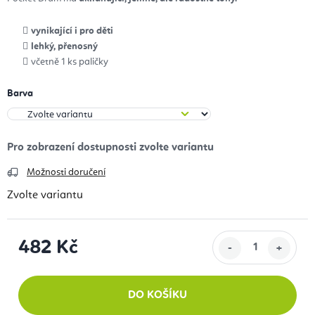
vynikající i pro děti
lehký, přenosný
včetně 1 ks paličky
Barva
Možnosti doručení
Zvolte variantu
482 Kč
Měrná cena:
DO KOŠÍKU