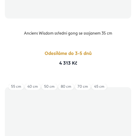
Ancient Wisdom střední gong se stojanem 35 cm
Odesíláme do 3-5 dnů
4 313 Kč
55 cm
40 cm
50 cm
80 cm
70 cm
45 cm