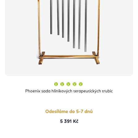
Průměrné
hodnocení
produktu
Phoenix sada hliníkových terapeutických trubic
je
5,0
z
5
hvězdiček.
Odesíláme do 5-7 dnů
5 391 Kč