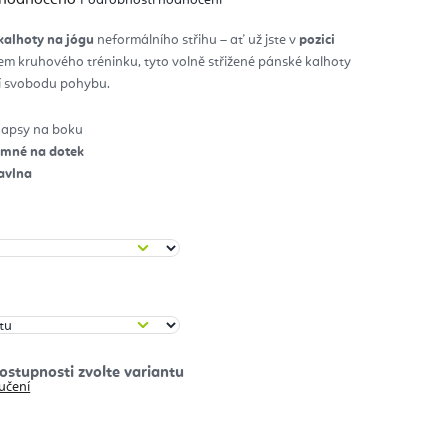
nocení
duktu
kalhoty na jógu
neformálního střihu – ať už jste v
pozici
m kruhového tréninku, tyto volně střižené pánské kalhoty
diček.
ní svobodu pohybu.
 kapsy na boku
jemné na dotek
avlna
učení