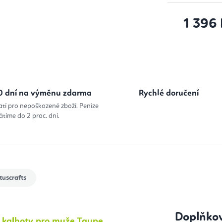
1 396
Měrná cena
0 dní na výměnu zdarma
Rychlé doručení
atí pro nepoškozené zboží. Peníze
átíme do 2 prac. dní.
tuscrafts
Doplňko
 kalhoty pro muže Taupe