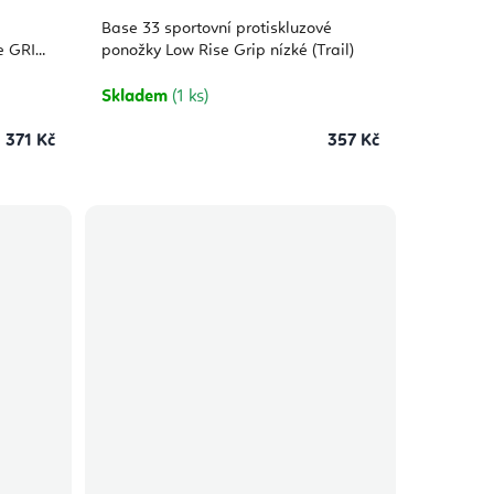
Base 33 sportovní protiskluzové
e GRIP
ponožky Low Rise Grip nízké (Trail)
Skladem
(1 ks)
371 Kč
357 Kč