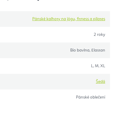
Pánské kalhoty na jógu, fitness a pilates
2 roky
Bio bavlna, Elastan
L, M, XL
Šedá
Pánské oblečení