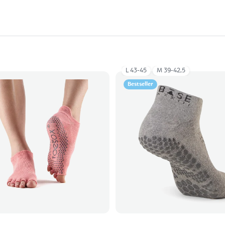
L 43-45
M 39-42,5
Bestseller