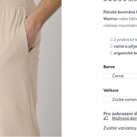
hod
pro
je
Pánské bavlněné 
0,0
z
Warrior
nebo běhe
5
hvěz
nabízejí maximál
2 praktické
volné a pří
organická b
Barva
Velikost
Možnosti dor
Zvolte variantu