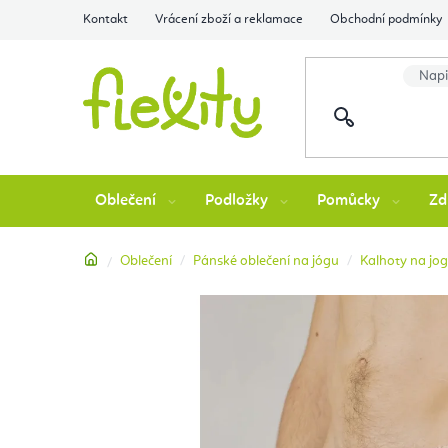
Přejít
Kontakt
Vrácení zboží a reklamace
Obchodní podmínky
na
obsah
Oblečení
Podložky
Pomůcky
Zd
Domů
Oblečení
Pánské oblečení na jógu
Kalhoty na jo