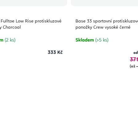
Fulltoe Low Rise protiskluzové
Base 33 sportovní protiskluzov
y Charcoal
ponožky Crew vysoké černé
em
(2 ks)
Skladem
(>5 ks)
333 Kč
od
371
(až 