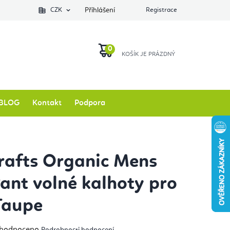
Podlozkynajogu.cz
CZK
Zkontrolovat stav objednávky
Přihlášení
Registrace
O nás
NÁKUPNÍ
KOŠÍK
BLOG
Kontakt
Podpora
rafts Organic Mens
ant volné kalhoty pro
Taupe
měrné
hodnoceno
Podrobnosti hodnocení