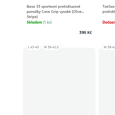
Base 33 sportovní protiskluzové
ToeSox
ponožky Crew Grip vysoké (Olive
protisk
Stripe)
Skladem
(1 ks)
Dočasn
395 Kč
L 43-45
M 39-42,5
M 39-42