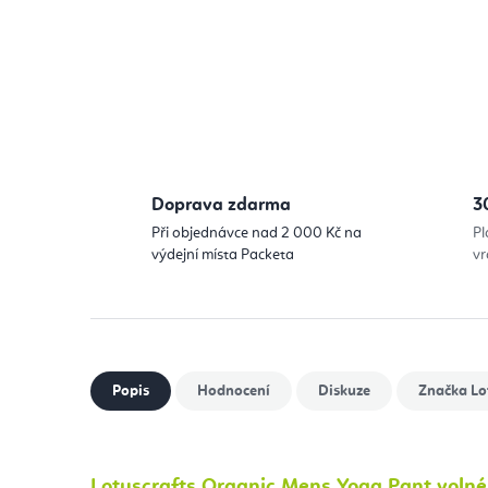
Doprava zdarma
3
Při objednávce nad 2 000 Kč na
Pl
výdejní místa Packeta
vr
Popis
Hodnocení
Diskuze
Značka
Lo
Lotuscrafts Organic Mens Yoga Pant volné