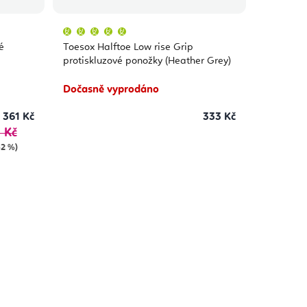
Průměrné
hodnocení
produktu
é
Toesox Halftoe Low rise Grip
je
5,0
protiskluzové ponožky (Heather Grey)
z
5
hvězdiček.
Dočasně vyprodáno
361 Kč
333 Kč
 Kč
–2 %)