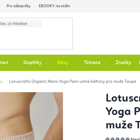
Pro zákazníky
EBOOKY na stáhnutí
Flexity Family Ambasádori
raví
Doplňky
Slevy
Témata
Značky
gu
Lotuscrafts Organic Mens Yoga Pant volné kalhoty pro muže Taupe
Lotusc
Yoga P
muže 
Prů
Neo