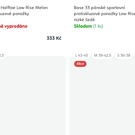
 Halftoe Low Rise Melon
Base 33 pánské sportovní
luzové ponožky
protiskluzové ponožky Low Ris
nízké šedé
ě vyprodáno
Skladem
(1 ks)
333 Kč
,5
L 43-45
M 39-42,5
S 36-38
Akce