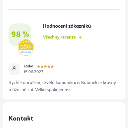
Z
á
p
Hodnocení zákazníků
a
98 %
t
Všechny recenze
í
Jarka
15.06.2023
Rychlé doručení, skvělá komunikace. Bubínek je krásný
a úžasně zní. Velká spokojenost.
Kontakt