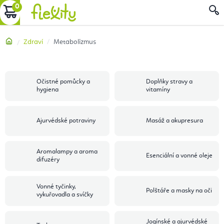
Přejít
NÁKUPNÍ
na
obsah
KOŠÍK
Domů
Zdraví
Metabolizmus
Očistné pomůcky a
Doplňky stravy a
hygiena
vitamíny
Ajurvédské potraviny
Masáž a akupresura
Aromalampy a aroma
Esenciální a vonné oleje
difuzéry
Vonné tyčinky,
Polštáře a masky na oči
vykuřovadla a svíčky
Jogínské a ajurvédské