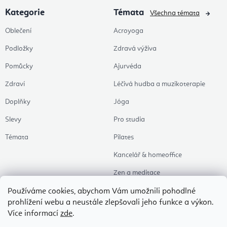
Kategorie
Témata
Všechna témata
Oblečení
Acroyoga
Podložky
Zdravá výživa
Pomůcky
Ajurvéda
Zdraví
Léčivá hudba a muzikoterapie
Doplňky
Jóga
Slevy
Pro studia
Témata
Pilates
Kancelář & homeoffice
Zen a meditace
Aromaterapie
Používáme cookies, abychom Vám umožnili pohodlné
prohlížení webu a neustále zlepšovali jeho funkce a výkon.
Zdravý spánek
Více informací
zde
.
Naše oblíbené