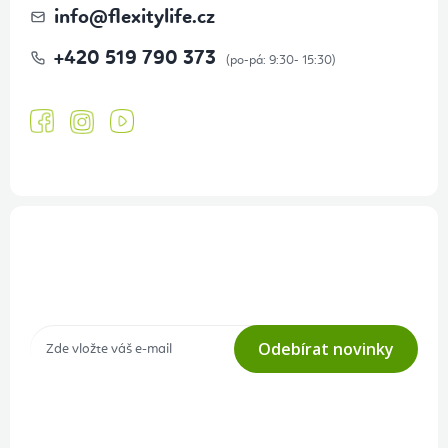
info
@
flexitylife.cz
+420 519 790 373
Přihlášení odběru newsletteru
Tajné akce, výprodeje a soutěže na váš e-mail
Odebírat novinky
Přihlášením odběru souhlasíte s
podmínkami ochrany osobních
údajů