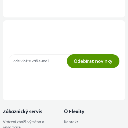
Přihlášení odběru newsletteru
Tajné akce, výprodeje a soutěže na váš e-mail
Odebírat novinky
Přihlášením odběru souhlasíte s
podmínkami ochrany osobních
údajů
Zákaznický servis
O Flexity
Vrácení zboží, výměna a
Kontakt
reklamace