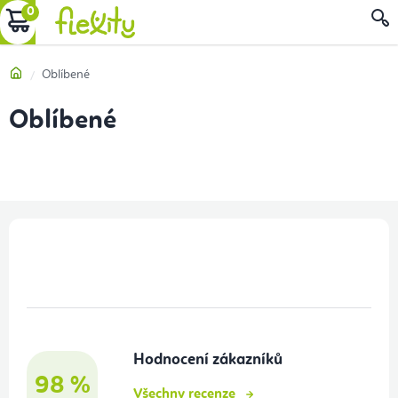
Přejít
NÁKUPNÍ
na
obsah
KOŠÍK
Domů
Oblíbené
Oblíbené
Z
á
p
a
t
Hodnocení zákazníků
í
98 %
Všechny recenze