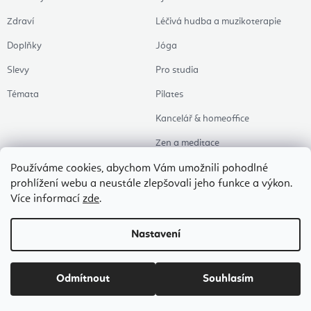
Zdraví
Léčivá hudba a muzikoterapie
Doplňky
Jóga
Slevy
Pro studia
Témata
Pilates
Kancelář & homeoffice
Zen a meditace
Aromaterapie
Používáme cookies, abychom Vám umožnili pohodlné
prohlížení webu a neustále zlepšovali jeho funkce a výkon.
Zdravý spánek
Více informací
zde
.
Naše oblíbené
Nastavení
Copyright 2026
Flexity Joga Shop
. Všechna práva vyhrazena.
Upravit nastavení
cookies
Odmítnout
Souhlasím
Vytvořil Shoptet Premium