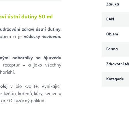
Záruka
aví ústní dutiny 50 ml
EAN
 udržování zdraví ústní dutiny
.
Objem
ůsobem a je
vědecky testován.
Forma
nými odborníky na ájurvédu
Zdravotní t
h receptur – a jako všechny
harishi.
Kategorie
olej
v bio kvalitě. Vynikající,
e, květin, kořenů, kůry, semen a
Care Oil vzácný poklad.