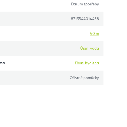
Datum spotřeby
8713544014458
50 m
Ústní voda
éma
Ústní hygiena
Očistné pomůcky