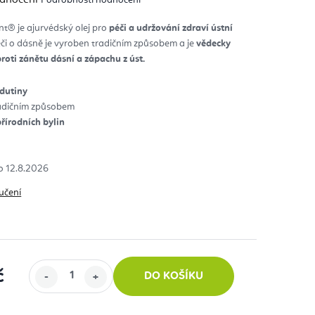
nocení
duktu
t® je ajurvédský olej pro
péči a udržování zdraví ústní
péči o dásně je vyroben tradičním způsobem a je
vědecky
diček.
proti zánětu dásní a zápachu z úst.
 dutiny
adičním způsobem
řírodních bylin
12.8.2026
učení
č
DO KOŠÍKU
: