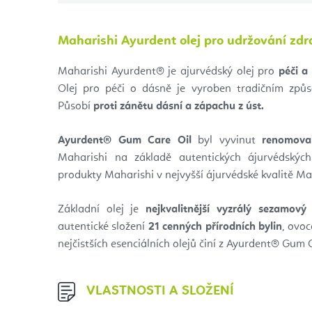
Maharishi Ayurdent olej pro udržování zdr
Maharishi Ayurdent® je ajurvédský olej pro
péči a
Olej pro péči o dásně je vyroben tradičním zp
Působí
proti zánětu dásní a zápachu z úst.
Ayurdent® Gum Care Oil
byl vyvinut
renomova
Maharishi na základě autentických ájurvédskýc
produkty Maharishi v nejvyšší ájurvédské kvalitě Ma
Základní olej je
nejkvalitnější vyzrálý sezamový 
autentické složení
21 cenných přírodních bylin
, ovoc
nejčistších esenciálních olejů činí z Ayurdent® Gum 
VLASTNOSTI A SLOŽENÍ