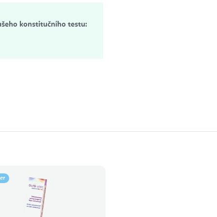
ašeho konstitučního testu:
ler