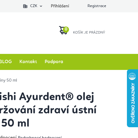
Podlozkynajogu.cz
CZK
Zkontrolovat stav objednávky
Přihlášení
Registrace
O nás
NÁKUPNÍ
KOŠÍK
BLOG
Kontakt
Podpora
iny 50 ml
shi Ayurdent® olej
ržování zdraví ústní
 50 ml
měrné
odnocení
Podrobnosti hodnocení