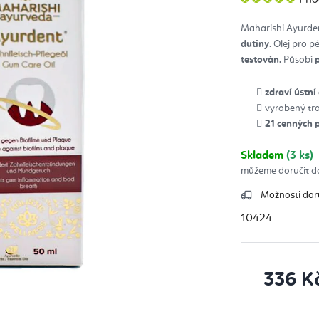
hod
pro
je
Maharishi Ayurden
5,0
z
dutiny
. Olej pro 
5
hvěz
testován.
Působí
zdraví ústní
vyrobený tr
21 cenných p
Skladem
(3 ks)
Možnosti dor
10424
336 K
Měrná cena