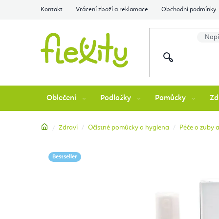
Přejít
Kontakt
Vrácení zboží a reklamace
Obchodní podmínky
na
obsah
Oblečení
Podložky
Pomůcky
Zd
Domů
Zdraví
Očistné pomůcky a hygiena
Péče o zuby a
Bestseller