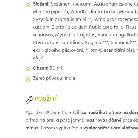
Složení:
Sesamum indicum*, Acacia farnesiana C
Mentha piperita, Woodfordia fruticosa, Mesua fe
Syzygium aromaticum oil**, Symplocos racemosa,
cardam, Elettaria cardam Rubia cordifolia, Ficus
scariosus, Myristica fragrans, Aquilaria agalloc
Pterocarpus santalinus, Eugenol***, Cinnamal***, 
ekologického pěstování, ** pravý esenciální olej, 
olejů
Obsah:
50 ml.
Země původu:
Indie
POUŽITÍ
Ayurdent® Gum Care Oil
lze nastříkat přímo na dás
přímo na prst a poté jemně
masírovat dásně
přes o
minut.
Potom vyplivněte a
vypláchněte ústa vlažno