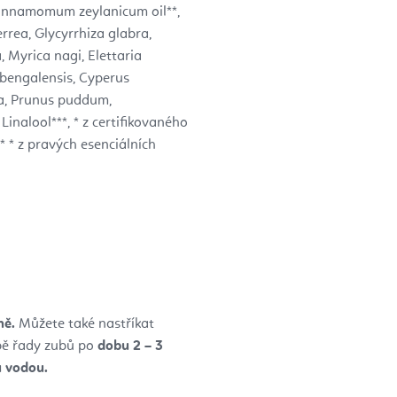
innamomum zeylanicum oil**,
rrea, Glycyrrhiza glabra,
 Myrica nagi, Elettaria
 bengalensis, Cyperus
ha, Prunus puddum,
Linalool***, * z certifikovaného
** * z pravých esenciálních
ně.
Můžete také nastříkat
bě řady zubů po
dobu 2 – 3
u vodou.