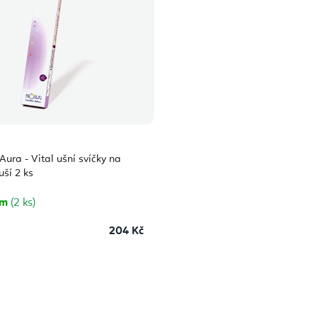
Aura - Vital ušní svíčky na
uší 2 ks
em
(2 ks)
204 Kč