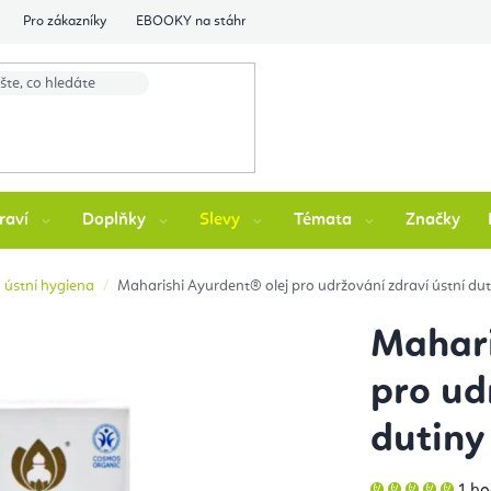
Pro zákazníky
EBOOKY na stáhnutí
Flexity Family Ambasádori
raví
Doplňky
Slevy
Témata
Značky
 ústní hygiena
Maharishi Ayurdent® olej pro udržování zdraví ústní dut
Mahari
pro ud
dutiny
Prů
1 h