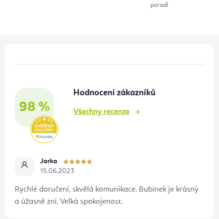
poradí
Z
á
p
Hodnocení zákazníků
a
98 %
t
Všechny recenze
í
Jarka
15.06.2023
Rychlé doručení, skvělá komunikace. Bubínek je krásný
a úžasně zní. Velká spokojenost.