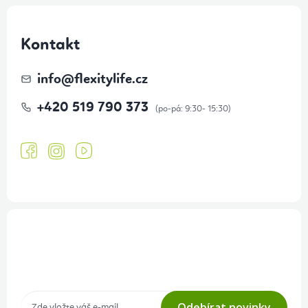
Kontakt
info
@
flexitylife.cz
+420 519 790 373
Přihlášení odběru newsletteru
Tajné akce, výprodeje a soutěže na váš e-mail
Odebírat novinky