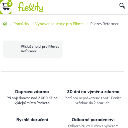
Přejít
NÁKUPNÍ
na
obsah
KOŠÍK
Domů
Pomůcky
Vybavení a stroje pro Pilates
Pilates Reformer
Příslušenství pro Pilates
Reformer
Doprava zdarma
30 dní na výměnu zdarma
Při objednávce nad 2 000 Kč na
Platí pro nepoškozené zboží. Peníze
výdejní místa Packeta
vrátíme do 2 prac. dní.
Rychlé doručení
Odborné poradenství
Odborníci, kteří vám s výběrem