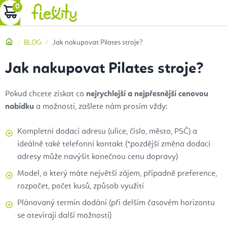
Přejít
NÁKUPNÍ
na
obsah
KOŠÍK
Domů
BLOG
Jak nakupovat Pilates stroje?
Jak nakupovat Pilates stroje?
Pokud chcete získat co
nejrychlejší a nejpřesnější cenovou
nabídku
a možnosti, zašlete nám prosím vždy:
Kompletní dodací adresu (ulice, číslo, město, PSČ) a
ideálně také telefonní kontakt (*pozdější změna dodací
adresy může navýšit konečnou cenu dopravy)
Model, o který máte největší zájem, případně preference,
rozpočet, počet kusů, způsob využití
Plánovaný termín dodání (při delším časovém horizontu
se otevírají další možnosti)