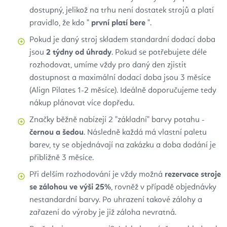
dostupný, jelikož na trhu není dostatek strojů a platí
pravidlo, že kdo "
první platí bere
".
Pokud je daný stroj skladem standardní dodací doba
jsou
2 týdny od úhrady
. Pokud se potřebujete déle
rozhodovat, umíme vždy pro daný den zjistit
dostupnost a maximální dodací doba jsou 3 měsíce
(Align Pilates 1-2 měsíce). Ideálně doporučujeme tedy
nákup plánovat více dopředu.
Značky běžně nabízejí 2 "základní" barvy potahu -
černou a šedou
. Následně každá má vlastní paletu
barev, ty se objednávají na zakázku a doba dodání je
přibližně 3 měsíce.
Při delším rozhodování je vždy možná
rezervace stroje
se zálohou ve výši 25%
, rovněž v případě objednávky
nestandardní barvy. Po uhrazení takové zálohy a
zařazení do výroby je již záloha nevratná.