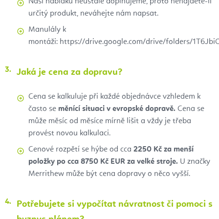
Naši nabídku neustále doplňujeme, proto nenajdete-li
určitý produkt, neváhejte nám napsat.
Manulály k
montáži: https://drive.google.com/drive/folders/1T
Jaká je cena za dopravu?
Cena se kalkuluje při každé objednávce vzhledem k
často se
měnící situaci v evropské dopravě.
Cena se
může měsíc od měsíce mírně lišit a vždy je třeba
provést novou kalkulaci.
Cenové rozpětí se hýbe od cca
2250 Kč za menší
položky po cca 8750 Kč EUR za velké stroje.
U značky
Merrithew může být cena dopravy o něco vyšší.
Potřebujete si vypočítat návratnost či pomoci s