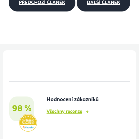
PŘEDCHOZÍ ČLÁNEK
DALŠÍ ČLÁNEK
Z
á
p
a
t
Hodnocení zákazníků
í
98 %
Všechny recenze