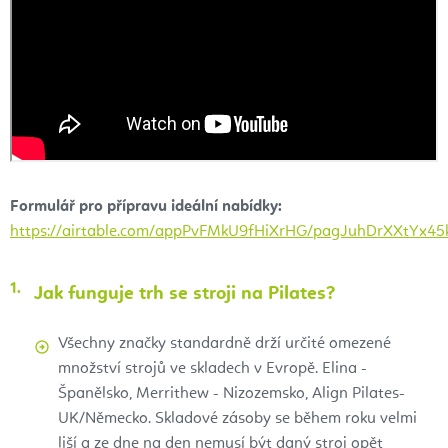
Formulář pro přípravu ideální nabídky:
https://airtable.com/appPvFMkU9fHiXrHG/pagJuhDrXXtYx45
Jak funguje trh se stroji na Pilates?
Všechny značky standardně drží určité omezené
množství strojů ve skladech v Evropě. Elina -
Španělsko, Merrithew - Nizozemsko, Align Pilates-
UK/Německo. Skladové zásoby se během roku velmi
liší a ze dne na den nemusí být daný stroj opět