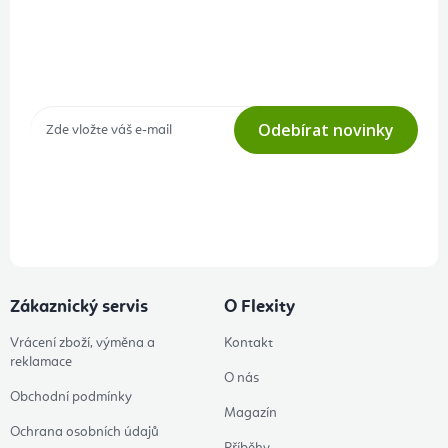
Přihlášení odběru newsletteru
Tajné akce, výprodeje a soutěže na váš e-mail
Odebírat novinky
Přihlášením odběru souhlasíte s
podmínkami ochrany osobních
údajů
Zákaznický servis
O Flexity
Vrácení zboží, výměna a
Kontakt
reklamace
O nás
Obchodní podmínky
Magazín
Ochrana osobních údajů