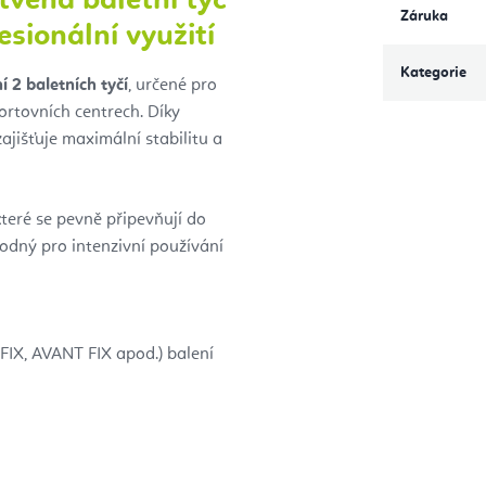
otvená baletní tyč
Záruka
esionální využití
Kategorie
 2 baletních tyčí
, určené pro
portovních centrech. Díky
ajišťuje maximální stabilitu a
 které se pevně připevňují do
hodný pro intenzivní používání
FIX, AVANT FIX apod.) balení