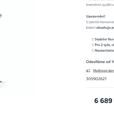
z
intenzivní využití 
5
hvěz
Upozornění!
U pevně montovate
balení
obsahuje
p
Stabilní fix
Pro 2 tyče, 
Nastavitelná
Odesíláme od 1
Možnosti dor
305902621
6 689
Měrná cena