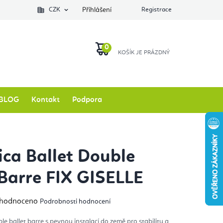
Podlozkynajogu.cz
CZK
Zkontrolovat stav objednávky
Přihlášení
Registrace
O nás
NÁKUPNÍ
KOŠÍK
BLOG
Kontakt
Podpora
ca Ballet Double
 Barre FIX GISELLE
měrné
hodnoceno
Podrobnosti hodnocení
nocení
duktu
le ballet barre s pevnou instalací do země pro stabilitu a