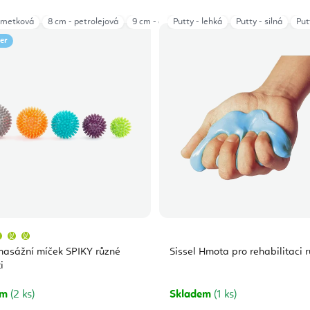
limetková
8 cm - petrolejová
9 cm - oranžová
Putty - lehká
10 cm - antracitová
Putty - silná
Put
9 
ler
Průměrné
hodnocení
produktu
masážní míček SPIKY různé
Sissel Hmota pro rehabilitaci 
je
5,0
i
z
5
hvězdiček.
em
(2 ks)
Skladem
(1 ks)