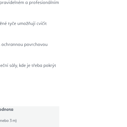
 pravidelném a profesionálním
ěné tyče umožňují cvičit
 s ochrannou povrchovou
eční sály, kde je třeba pokrýt
odnota
 nebo 3 m)