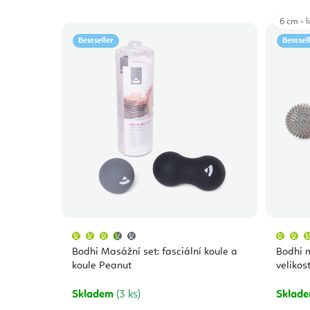
6 cm - 
Bestseller
Bestsel
Průměrné
hodnocení
produktu
Bodhi Masážní set: fasciální koule a
Bodhi 
je
3,5
koule Peanut
velikost
z
5
hvězdiček.
Skladem
(3 ks)
Sklad