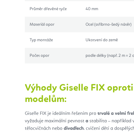
Průměr dřevěné tyče
40 mm
Materiál opor
Ocel (stříbrno-šedý nátěr)
Typ montáže
Ukotvení do země
Počet opor
podle délky (např. 2 m = 2 
Výhody Giselle FIX oproti
modelům:
Giselle FIX je ideálním řešením pro
trvalé a velmi fr
vyžaduje maximální pevnost
a
stabilita – například
tělocvičnách nebo
divadlech
. cvičení dětí a dospělýc