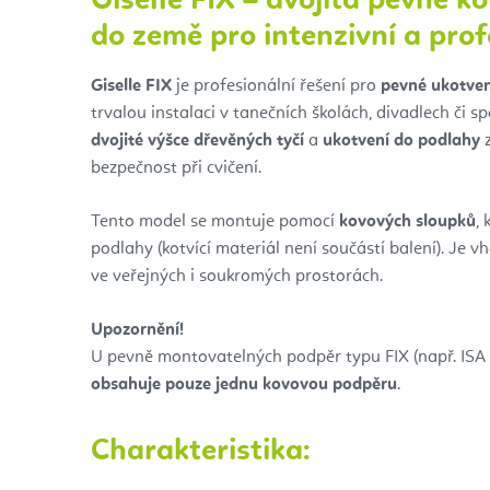
Giselle FIX – dvojitá pevně k
do země pro intenzivní a prof
Giselle FIX
je profesionální řešení pro
pevné ukotvení
trvalou instalaci v tanečních školách, divadlech či s
dvojité výšce dřevěných tyčí
a
ukotvení do podlahy
z
bezpečnost při cvičení.
Tento model se montuje pomocí
kovových sloupků
,
podlahy (kotvící materiál není součástí balení). Je v
ve veřejných i soukromých prostorách.
Upozornění!
U pevně montovatelných podpěr typu FIX (např. ISA 
obsahuje
pouze jednu kovovou podpěru
.
Charakteristika: