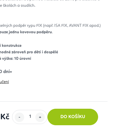
ve školách a studiích.
diček.
lných podpěr typu FIX (např. ISA FIX, AVANT FIX apod.)
ouze jednu kovovou podpěru
.
ní konstrukce
vhodné zároveň pro děti i dospělé
 výška: 10 úrovní
0 dní+
učení
 Kč
DO KOŠÍKU
: