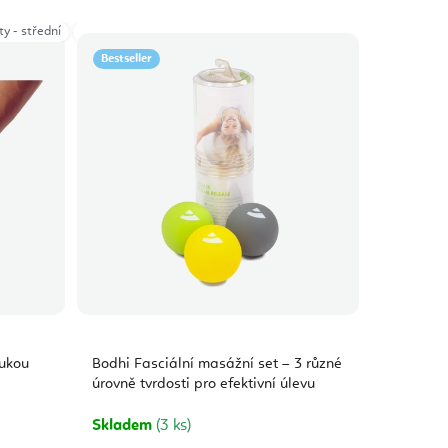
ty - střední
cm - modrá
5 cm - šafránová
Putty - velmi lehká
7 cm - lilková
Putty - velmi silná
Twin Grip
Bestseller
rukou
Bodhi Fasciální masážní set – 3 různé
úrovně tvrdosti pro efektivní úlevu
Skladem
(3 ks)