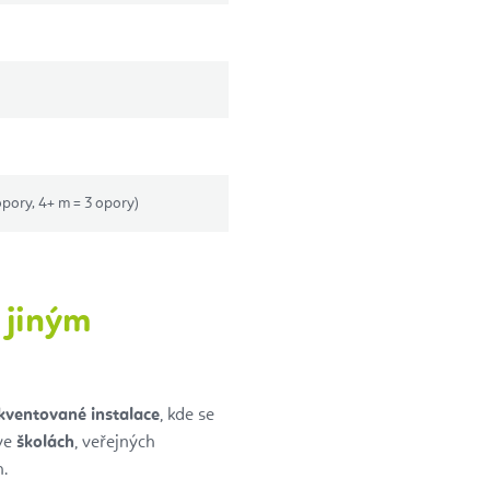
opory, 4+ m = 3 opory)
 jiným
ekventované instalace
, kde se
 ve
školách
, veřejných
h.