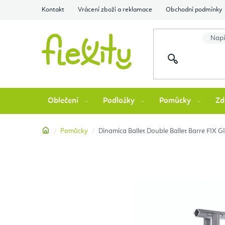
Přejít
Kontakt
Vrácení zboží a reklamace
Obchodní podmínky
na
obsah
Oblečení
Podložky
Pomůcky
Zd
Domů
Pomůcky
Dinamica Ballet Double Ballet Barre FIX 