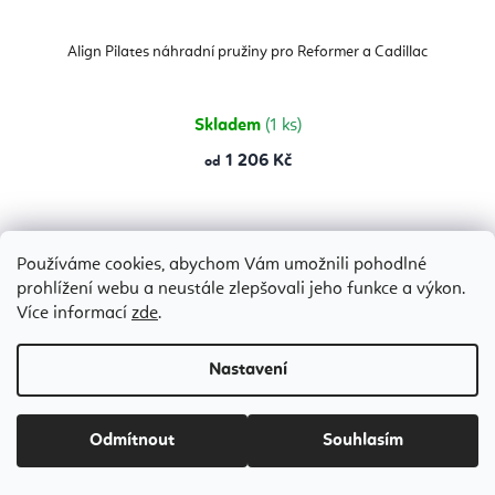
Align Pilates náhradní pružiny pro Reformer a Cadillac
Skladem
(1 ks)
1 206 Kč
od
Blue 6,43 kg
Green 6,6 kg
Red 9,5 kg
Red 12,2 kg
Yellow 3,46 
Používáme cookies, abychom Vám umožnili pohodlné
prohlížení webu a neustále zlepšovali jeho funkce a výkon.
Více informací
zde
.
Nastavení
Odmítnout
Souhlasím