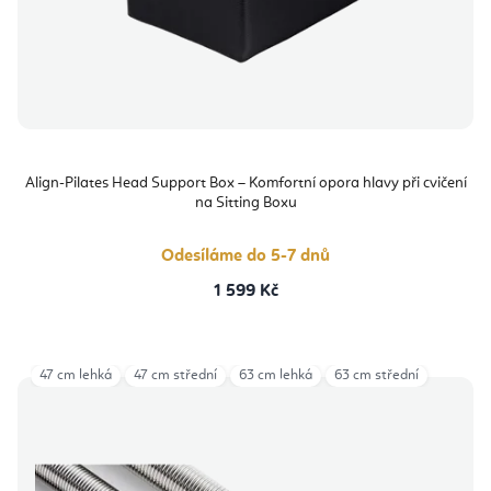
Align-Pilates Head Support Box – Komfortní opora hlavy při cvičení
na Sitting Boxu
Odesíláme do 5-7 dnů
1 599 Kč
47 cm lehká
47 cm střední
63 cm lehká
63 cm střední