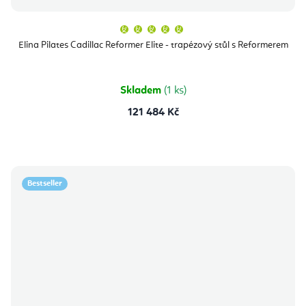
Průměrné
hodnocení
produktu
Elina Pilates Cadillac Reformer Elite - trapézový stůl s Reformerem
je
5,0
z
5
hvězdiček.
Skladem
(1 ks)
121 484 Kč
Bestseller