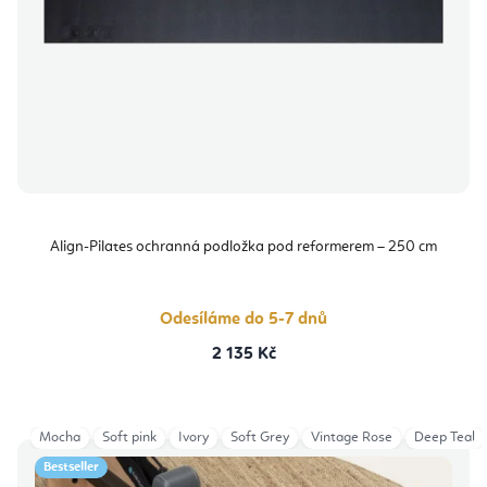
Align-Pilates ochranná podložka pod reformerem – 250 cm
Odesíláme do 5-7 dnů
2 135 Kč
Mocha
Soft pink
Ivory
Soft Grey
Vintage Rose
Deep Teal
Bestseller