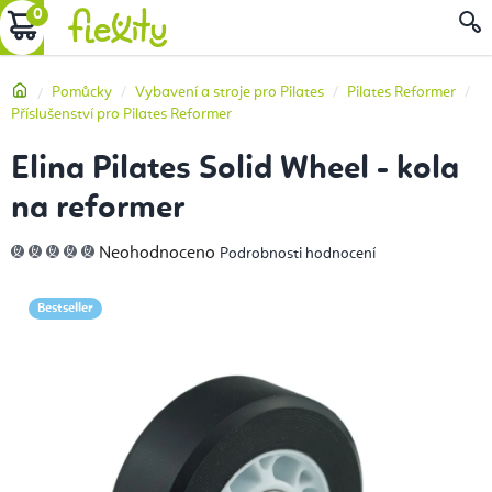
Přejít
NÁKUPNÍ
na
obsah
KOŠÍK
Domů
Pomůcky
Vybavení a stroje pro Pilates
Pilates Reformer
Příslušenství pro Pilates Reformer
Elina Pilates Solid Wheel - kola
na reformer
Průměrné
Neohodnoceno
Podrobnosti hodnocení
hodnocení
produktu
je
0,0
Bestseller
z
5
hvězdiček.