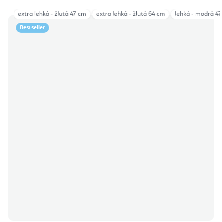
extra lehká - žlutá 47 cm
extra lehká - žlutá 64 cm
lehká - modrá 4
Bestseller