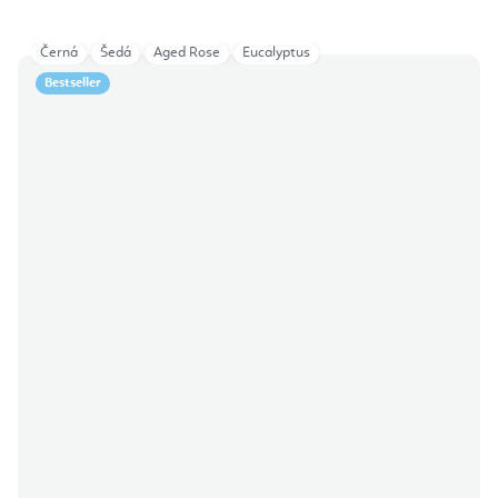
Černá
Šedá
Aged Rose
Eucalyptus
Bestseller