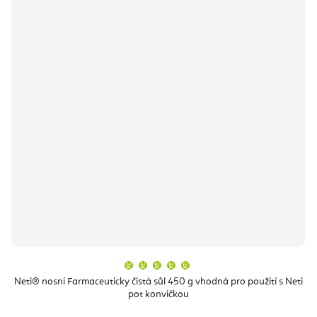
Průměrné
hodnocení
produktu
Neti® nosní Farmaceuticky čistá sůl 450 g vhodná pro použití s Neti
je
pot konvičkou
5,0
z
5