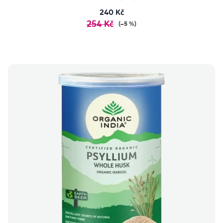
240 Kč
254 Kč
(–5 %)