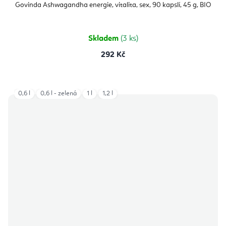
produktu
Govinda Ashwagandha energie, vitalita, sex, 90 kapslí, 45 g, BIO
je
5,0
z
5
hvězdiček.
Skladem
(3 ks)
292 Kč
0,6 l
0,6 l - zelená
1 l
1,2 l