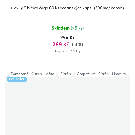
Flexity Sibiřská čaga 60 ks veganských kapslí (300mg/ kapsle)
Skladem
(>5 ks)
254 Kč
269 Kč
(–5 %)
Měrná
84,67 Kč / 10 g
cena:
Pomeranč - Citron - Máta
Citrón
Grapefruit - Citrón - Limetka
Bestseller