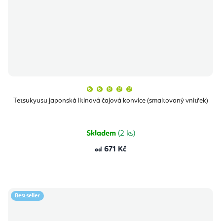
Průměrné
hodnocení
produktu
Tetsukyusu japonská litinová čajová konvice (smaltovaný vnitřek)
je
5,0
z
5
hvězdiček.
Skladem
(2 ks)
671 Kč
od
Bestseller