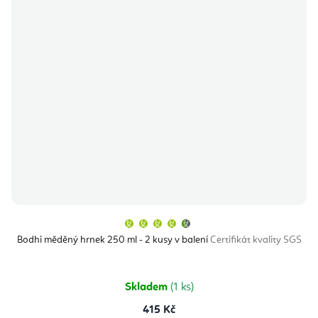
Průměrné
hodnocení
produktu
Bodhi měděný hrnek 250 ml - 2 kusy v balení
Certifikát kvality SGS
je
4,9
z
5
hvězdiček.
Skladem
(1 ks)
415 Kč