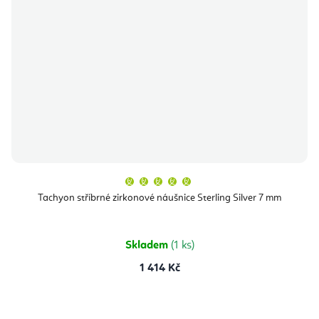
Průměrné
hodnocení
produktu
Tachyon stříbrné zirkonové náušnice Sterling Silver 7 mm
je
5,0
z
5
hvězdiček.
Skladem
(1 ks)
1 414 Kč