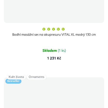
Průměrné
hodnocení
produktu
Bodhi masážní set na akupresuru VITAL XL modrý 130 cm
je
5,0
z
5
hvězdiček.
Skladem
(1 ks)
1 231 Kč
Květ života
Ornaments
Bestseller