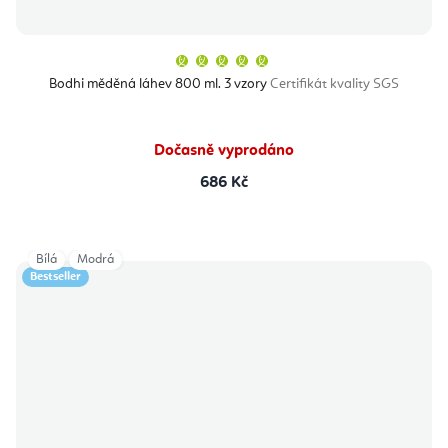
Průměrné
hodnocení
produktu
Bodhi měděná láhev 800 ml. 3 vzory
Certifikát kvality SGS
je
5,0
z
5
hvězdiček.
Dočasně vyprodáno
686 Kč
Bílá
Modrá
Bestseller