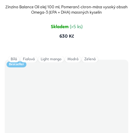
Zinzino Balance Oil olej 100 ml, Pomeranč-citron-máta vysoký obsah
Omega-3 (EPA + DHA) mastných kyselin
Skladem
(>5 ks)
630 Kč
Bílá
Fialová
Light mango
Modrá
Zelená
Bestseller