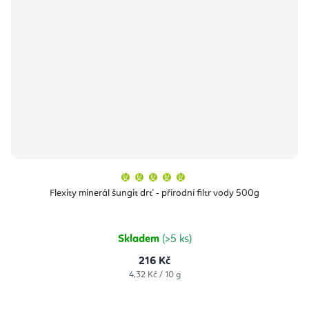
Průměrné
hodnocení
produktu
Flexity minerál šungit drť - přírodní filtr vody 500g
je
5,0
z
5
hvězdiček.
Skladem
(>5 ks)
216 Kč
Měrná
4,32 Kč / 10 g
cena: