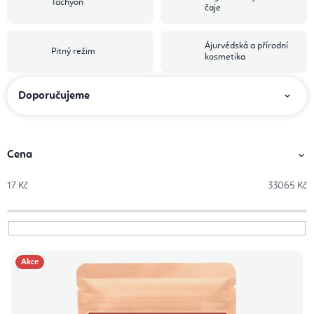
Tachyon
čaje
Ájurvédská a přírodní
Pitný režim
kosmetika
Ř
Doporučujeme
a
z
e
Cena
n
17
Kč
33065
Kč
í
p
r
V
o
Akce
ý
d
p
u