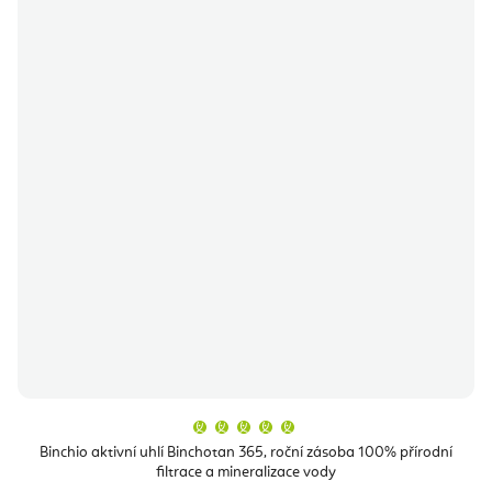
Průměrné
hodnocení
produktu
Binchio aktivní uhlí Binchotan 365, roční zásoba 100% přírodní
je
filtrace a mineralizace vody
5,0
z