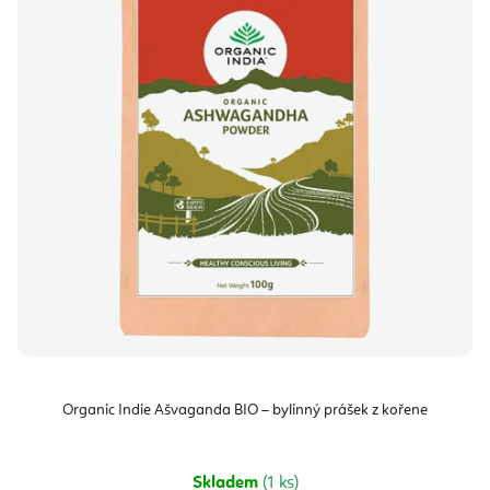
i
k
s
t
p
ů
r
o
d
u
k
t
ů
Organic Indie Ašvaganda BIO – bylinný prášek z kořene
Skladem
(1 ks)