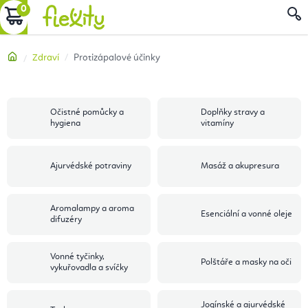
Přejít
NÁKUPNÍ
na
obsah
KOŠÍK
Domů
Zdraví
Protizápalové účinky
Očistné pomůcky a
Doplňky stravy a
hygiena
vitamíny
Ajurvédské potraviny
Masáž a akupresura
Aromalampy a aroma
Esenciální a vonné oleje
difuzéry
Vonné tyčinky,
Polštáře a masky na oči
vykuřovadla a svíčky
Jogínské a ajurvédské