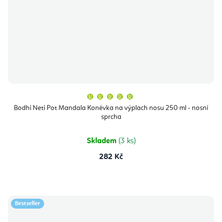
Průměrné
hodnocení
produktu
Bodhi Neti Pot Mandala Konévka na výplach nosu 250 ml - nosní
je
sprcha
5,0
z
5
hvězdiček.
Skladem
(3 ks)
282 Kč
Bestseller