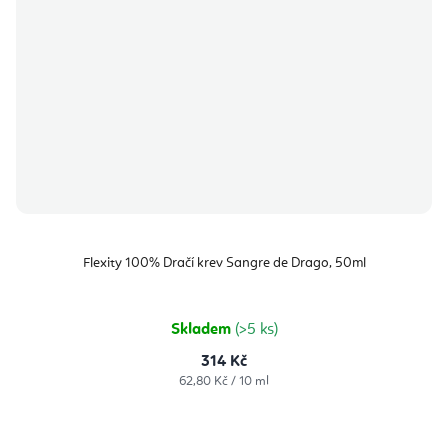
Flexity 100% Dračí krev Sangre de Drago, 50ml
Skladem
(>5 ks)
314 Kč
Měrná
62,80 Kč / 10 ml
cena: