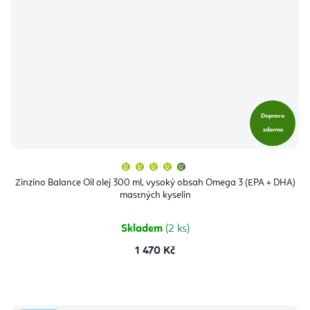
Doprava
zdarma
Průměrné
hodnocení
produktu
Zinzino Balance Oil olej 300 ml, vysoký obsah Omega 3 (EPA + DHA)
je
mastných kyselin
4,9
z
5
hvězdiček.
Skladem
(2 ks)
1 470 Kč