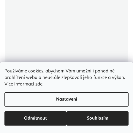
Používáme cookies, abychom Vám umožnili pohodlné
prohlížení webu a neustále zlepšovali jeho funkce a výkon.
Doprava
Více informací
zde
.
zdarma
Nastavení
Průměrné
hodnocení
produktu
BALÍČEK - 2x Zinzino Balance olej 100ml Pomeranč - Citron - Máta
je
5,0
Odmítnout
Souhlasím
z
5
hvězdiček.
Skladem
(>5 ks)